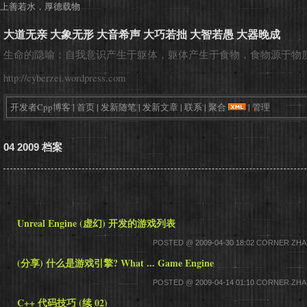
上善若水，厚德载物
大道无亲 大象无形 大音希声 大巧若拙 大智若愚 大器晚成
生命的隐喻：自我意识产生于躯体，躯体产生于食物，食物源于物
http://cyberzei.wordpress.com
开发者Cpp博客
|
首页
|
发新随笔
|
发新文章
|
联系
|
聚合
|
管理
04 2009 档案
Unreal Engine (虚幻) 开发的游戏列表
POSTED @
2009-04-30 18:02
CORNER ZHAN
(分享) 什么是游戏引擎? What ... Game Engine
POSTED @
2009-04-14 01:10
CORNER ZHAN
C++ 代码技巧 (续 02)