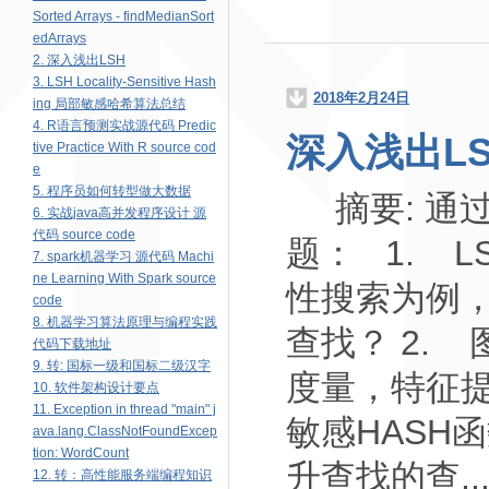
Sorted Arrays - findMedianSort
edArrays
2. 深入浅出LSH
3. LSH Locality-Sensitive Hash
2018年2月24日
ing 局部敏感哈希算法总结
4. R语言预测实战源代码 Predic
深入浅出LS
tive Practice With R source cod
e
5. 程序员如何转型做大数据
摘要: 通
6. 实战java高并发程序设计 源
代码 source code
题： 1. 
7. spark机器学习 源代码 Machi
ne Learning With Spark source
性搜索为例
code
8. 机器学习算法原理与编程实践
查找？ 2.
代码下载地址
9. 转: 国标一级和国标二级汉字
度量，特征提
10. 软件架构设计要点
11. Exception in thread "main" j
敏感HASH
ava.lang.ClassNotFoundExcep
tion: WordCount
升查找的查..
12. 转：高性能服务端编程知识