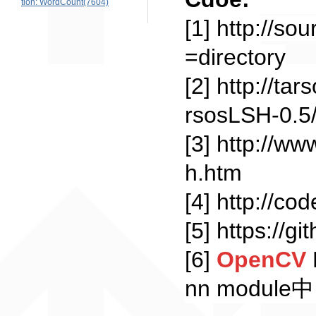
tion: WordCount(7604)
[1] http://so
=directory
[2] http://t
rsosLSH-0.5
[3] http://ww
h.htm
[4] http://co
[5] https://
[6]
OpenCV
nn module