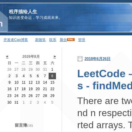
程序描绘人生
知识改变命运，学习成就未来。
开发者Cpp博客
新随笔
联系
聚合
管理
<
2026年8月
>
2018年6月26日
日
一
二
三
四
五
六
26
27
28
29
30
31
1
LeetCode –
2
3
4
5
6
7
8
s - findMe
9
10
11
12
13
14
15
16
17
18
19
20
21
22
23
24
25
26
27
28
29
There are tw
30
31
1
2
3
4
5
nd n respecti
rted arrays. 
留言簿
(16)