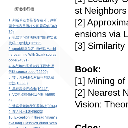
st Neighbors
阅读排行榜
[2] Approxim
1. 判断单链表是否存在环，判断
两个链表是否相交问题详解(349
ensions via 
70)
2. 机器学习算法原理与编程实践
[3] Similarit
代码下载地址(26583)
3. spark机器学习 源代码 Machi
ne Learning With Spark source
code(24321)
4. 实战java高并发程序设计 源
Book:
代码 source code(22500)
5. 转：几种MFC对话框的隐藏
[1] Mining o
方法(10890)
6. 单链表逆序输出(10448)
[2] Nearest 
7. VC中取得毫秒级的时间(990
4)
Vision: Theo
8. 迷宫最短路径问题解析(9044)
9. 深入浅出LSH(9023)
10. Exception in thread "main" j
ava.lang.ClassNotFoundExcep
Cdoe: