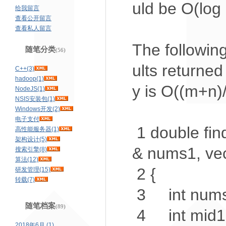
uld be O(log
给我留言
查看公开留言
查看私人留言
The following
随笔分类
(56)
ults returne
C++(3)
hadoop(1)
y is O((m+n)
NodeJS(1)
NSIS安装包(1)
Windows开发(2)
电子支付
1
double
fin
高性能服务器(1)
架构设计(5)
& nums1, ve
搜索引擎(8)
算法(12)
2
{
研发管理(15)
转载(7)
3
int
nums1
随笔档案
(89)
4
int
mid1 
2018年6月 (1)