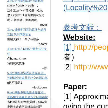
2. re: 迷宫最短路径问题解析
(Locality%20
stack<Postion> path__;
这个里面 ”<> “符号是什么意
思？我在C++语言里面没见过
呢？ 初学者，大神勿喷。
参考文献：
--rover
3. re: 机器学习算法原理与编程
实践 代码下载地址
Website:
跪谢大神了，帮了我很多
--naomi
[1]
http://peo
4. re: 如何在NSIS中执行BAT文
件
者）
@humanchao
我想试试软件
[2]
http://ww
--舒
5. re: 判断单链表是否存在环，
判断两个链表是否相交问题详解
n只可能是1
Paper:
--lookdown
6. re: 判断单链表是否存在环，
[1] Approxim
判断两个链表是否相交问题详解
当fast若与slow相遇时，slow肯
oving the cur
定没有走遍历完链表@科匠