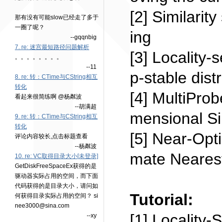
[2] Similarit
那有没有可能slow已经走了多于
一圈了呢？
ing
--gqqnbig
7. re: 迷宫最短路径问题解析
[3] Locality
。。。。。。。。
--11
p-stable dist
8. re: 转：CTime与CString相互
转化
[4] MultiProb
看起来很简练啊 @杨粼波
--胡满超
mensional Si
9. re: 转：CTime与CString相互
转化
[5] Near-Opt
评论内容较长,点击标题查看
--杨粼波
mate Nearest
10. re: VC取得目录大小[未登录]
GetDiskFreeSpaceEx获得的是
驱动器实际占用的空间，而下面
代码获得的是目录大小，请问如
Tutorial:
何获得目录实际占用的空间？ si
nee3000@sina.com
[1] Locality-
--xy