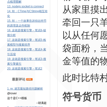
点梳理图解
从家里摸
13. nodejs socket is connect
14. 转：CTime与CString相互转
化
牵回一只
15. 转：一个故事告诉你比特币
的原理及运作机制
16. 这就是搜索引擎－笔试6-链
以从任何
接分析
17. 这就是搜索引擎－笔试5-检
袋面粉，
索模型与搜索排序
18. 这就是搜索引擎－笔试4-索
引压缩
金等值的
19. 这就是搜索引擎－笔试3-搜
索引擎索引
20. 这就是搜索引擎－笔试2
此时比特
最新评论
1. re: 迷宫最短路径问题解析
符号货币
@rover
这个是C++模板
--胡满超