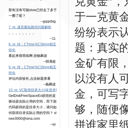
克黄金”
那有没有可能slow已经走了多于
于一克黄
一圈了呢？
--gqqnbig
7. re: 迷宫最短路径问题解析
纷纷表示
。。。。。。。。
--11
题：真实
8. re: 转：CTime与CString相互
转化
看起来很简练啊 @杨粼波
金矿有限
--胡满超
9. re: 转：CTime与CString相互
转化
以没有人
评论内容较长,点击标题查看
--杨粼波
金，可写
10. re: VC取得目录大小[未登录]
GetDiskFreeSpaceEx获得的是
驱动器实际占用的空间，而下面
够，随便
代码获得的是目录大小，请问如
何获得目录实际占用的空间？ si
nee3000@sina.com
拼谁家里
--xy