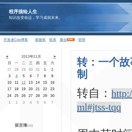
程序描绘人生
知识改变命运，学习成就未来。
开发者Cpp博客
新随笔
联系
聚合
管理
<
2013年11月
>
转：一个故
日
一
二
三
四
五
六
27
28
29
30
31
1
2
制
3
4
5
6
7
8
9
10
11
12
13
14
15
16
转自：
17
18
19
20
21
22
23
http:
24
25
26
27
28
29
30
1
2
3
4
5
6
7
ml#jtss-tqq
留言簿
(16)