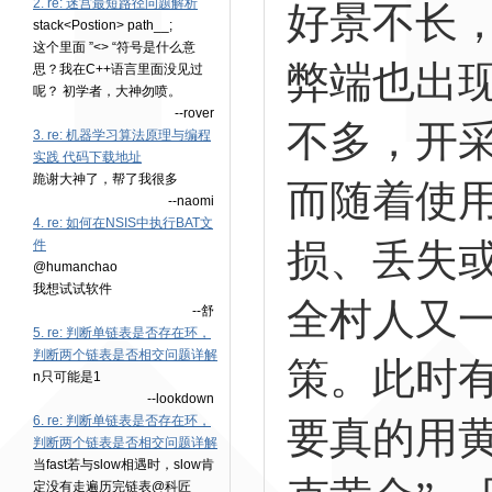
2. re: 迷宫最短路径问题解析
好景不长
stack<Postion> path__;
这个里面 ”<> “符号是什么意
弊端也出
思？我在C++语言里面没见过
呢？ 初学者，大神勿喷。
--rover
不多，开
3. re: 机器学习算法原理与编程
实践 代码下载地址
跪谢大神了，帮了我很多
而随着使
--naomi
4. re: 如何在NSIS中执行BAT文
损、丢失
件
@humanchao
我想试试软件
全村人又
--舒
5. re: 判断单链表是否存在环，
判断两个链表是否相交问题详解
策。此时
n只可能是1
--lookdown
6. re: 判断单链表是否存在环，
要真的用
判断两个链表是否相交问题详解
当fast若与slow相遇时，slow肯
定没有走遍历完链表@科匠