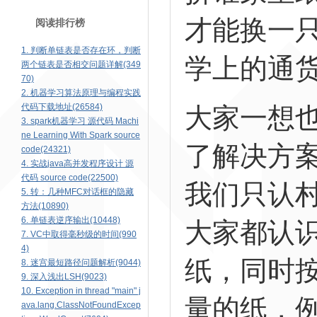
才能换一
阅读排行榜
1. 判断单链表是否存在环，判断
学上的通
两个链表是否相交问题详解(349
70)
2. 机器学习算法原理与编程实践
代码下载地址(26584)
大家一想
3. spark机器学习 源代码 Machi
ne Learning With Spark source
了解决方
code(24321)
4. 实战java高并发程序设计 源
代码 source code(22500)
我们只认
5. 转：几种MFC对话框的隐藏
方法(10890)
6. 单链表逆序输出(10448)
大家都认
7. VC中取得毫秒级的时间(990
4)
纸，同时
8. 迷宫最短路径问题解析(9044)
9. 深入浅出LSH(9023)
10. Exception in thread "main" j
量的纸，
ava.lang.ClassNotFoundExcep