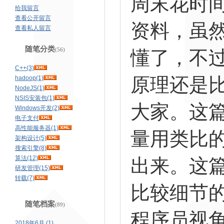
周末花时
给我留言
查看公开留言
资料，虽
查看私人留言
随笔分类
(56)
懂了，不
C++(3)
原理还是
hadoop(1)
NodeJS(1)
NSIS安装包(1)
大家。这
Windows开发(2)
电子支付
高性能服务器(1)
量用类比
架构设计(5)
搜索引擎(8)
算法(12)
出来。这
研发管理(15)
转载(7)
比较细节
随笔档案
(89)
程序员视
2018年6月 (1)