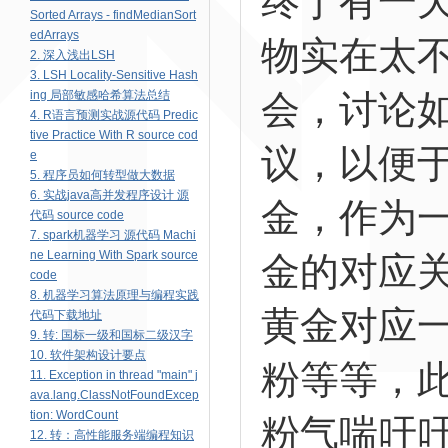
终于有一
Sorted Arrays - findMedianSort
edArrays
物实在太
2. 深入浅出LSH
3. LSH Locality-Sensitive Hash
会，讨论
ing 局部敏感哈希算法总结
4. R语言预测实战源代码 Predic
tive Practice With R source cod
议，以便
e
5. 程序员如何转型做大数据
6. 实战java高并发程序设计 源
金，作为
代码 source code
7. spark机器学习 源代码 Machi
ne Learning With Spark source
金的对应
code
8. 机器学习算法原理与编程实践
黄金对应
代码下载地址
9. 转: 国标一级和国标二级汉字
10. 软件架构设计要点
粉等等，
11. Exception in thread "main" j
ava.lang.ClassNotFoundExcep
tion: WordCount
粉气喘吁
12. 转：高性能服务端编程知识