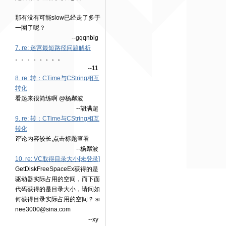
那有没有可能slow已经走了多于
一圈了呢？
--gqqnbig
7. re: 迷宫最短路径问题解析
。。。。。。。。
--11
8. re: 转：CTime与CString相互
转化
看起来很简练啊 @杨粼波
--胡满超
9. re: 转：CTime与CString相互
转化
评论内容较长,点击标题查看
--杨粼波
10. re: VC取得目录大小[未登录]
GetDiskFreeSpaceEx获得的是
驱动器实际占用的空间，而下面
代码获得的是目录大小，请问如
何获得目录实际占用的空间？ si
nee3000@sina.com
--xy