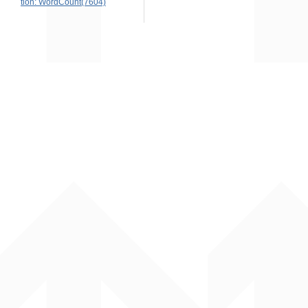
tion: WordCount(7604)