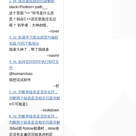
2. re: 迷宫最短路径问题解析
stack<Postion> path__;
这个里面 ”<> “符号是什么意
思？我在C++语言里面没见过
呢？ 初学者，大神勿喷。
--rover
3. re: 机器学习算法原理与编程
实践 代码下载地址
跪谢大神了，帮了我很多
--naomi
4. re: 如何在NSIS中执行BAT文
件
@humanchao
我想试试软件
--舒
5. re: 判断单链表是否存在环，
判断两个链表是否相交问题详解
n只可能是1
--lookdown
6. re: 判断单链表是否存在环，
判断两个链表是否相交问题详解
当fast若与slow相遇时，slow肯
定没有走遍历完链表@科匠