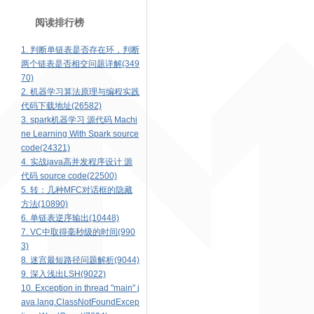
阅读排行榜
1. 判断单链表是否存在环，判断
两个链表是否相交问题详解(349
70)
2. 机器学习算法原理与编程实践
代码下载地址(26582)
3. spark机器学习 源代码 Machi
ne Learning With Spark source
code(24321)
4. 实战java高并发程序设计 源
代码 source code(22500)
5. 转：几种MFC对话框的隐藏
方法(10890)
6. 单链表逆序输出(10448)
7. VC中取得毫秒级的时间(990
3)
8. 迷宫最短路径问题解析(9044)
9. 深入浅出LSH(9022)
10. Exception in thread "main" j
ava.lang.ClassNotFoundExcep