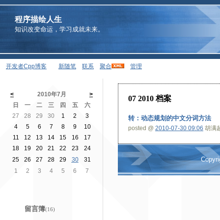
程序描绘人生
知识改变命运，学习成就未来。
开发者Cpp博客
新随笔
联系
聚合
管理
<
2010年7月
>
07 2010 档案
日
一
二
三
四
五
六
27
28
29
30
1
2
3
转：动态规划的中文分词方法
4
5
6
7
8
9
10
posted @
2010-07-30 09:06
胡满超 
11
12
13
14
15
16
17
18
19
20
21
22
23
24
Copyr
25
26
27
28
29
30
31
1
2
3
4
5
6
7
留言簿
(16)