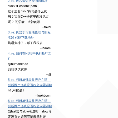
2. re: 迷宫最短路径问题解析
stack<Postion> path__;
这个里面 ”<> “符号是什么意
思？我在C++语言里面没见过
呢？ 初学者，大神勿喷。
--rover
3. re: 机器学习算法原理与编程
实践 代码下载地址
跪谢大神了，帮了我很多
--naomi
4. re: 如何在NSIS中执行BAT文
件
@humanchao
我想试试软件
--舒
5. re: 判断单链表是否存在环，
判断两个链表是否相交问题详解
n只可能是1
--lookdown
6. re: 判断单链表是否存在环，
判断两个链表是否相交问题详解
当fast若与slow相遇时，slow肯
定没有走遍历完链表@科匠