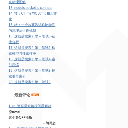
点梳理图解
13. nodejs socket is connect
14. 转：CTime与CString相互转
化
15. 转：一个故事告诉你比特币
的原理及运作机制
16. 这就是搜索引擎－笔试6-链
接分析
17. 这就是搜索引擎－笔试5-检
索模型与搜索排序
18. 这就是搜索引擎－笔试4-索
引压缩
19. 这就是搜索引擎－笔试3-搜
索引擎索引
20. 这就是搜索引擎－笔试2
最新评论
1. re: 迷宫最短路径问题解析
@rover
这个是C++模板
--胡满超