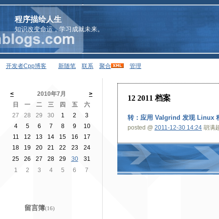
程序描绘人生
知识改变命运，学习成就未来。
开发者Cpp博客
新随笔
联系
聚合
管理
<
2010年7月
>
12 2011 档案
日
一
二
三
四
五
六
27
28
29
30
1
2
3
转：应用 Valgrind 发现 Lin
4
5
6
7
8
9
10
posted @
2011-12-30 14:24
胡满超 
11
12
13
14
15
16
17
18
19
20
21
22
23
24
25
26
27
28
29
30
31
1
2
3
4
5
6
7
留言簿
(16)