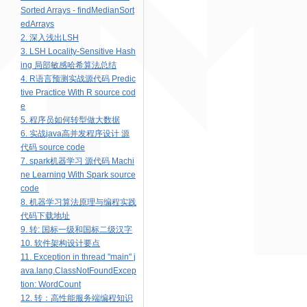
Sorted Arrays - findMedianSort
edArrays
2. 深入浅出LSH
3. LSH Locality-Sensitive Hash
ing 局部敏感哈希算法总结
4. R语言预测实战源代码 Predic
tive Practice With R source cod
e
5. 程序员如何转型做大数据
6. 实战java高并发程序设计 源
代码 source code
7. spark机器学习 源代码 Machi
ne Learning With Spark source
code
8. 机器学习算法原理与编程实践
代码下载地址
9. 转: 国标一级和国标二级汉字
10. 软件架构设计要点
11. Exception in thread "main" j
ava.lang.ClassNotFoundExcep
tion: WordCount
12. 转：高性能服务端编程知识