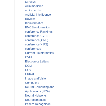
Surveys
AI in medicine
amino acids
Artificial Intelligence
Review
Bioinformatics
BMCBioinformatics
conference Rankings
conference(CVPR)
conference(ICML)
conference(NIPS)
conferences
Current Bioinformatics
CVIU
Electronics Letters
IJCM
IJCV
IJPRAI
Image and Vision
Computing
Neural Computing and
Applications (NCA)
Neural Networks
Neurocomputing
Pattern Recognition