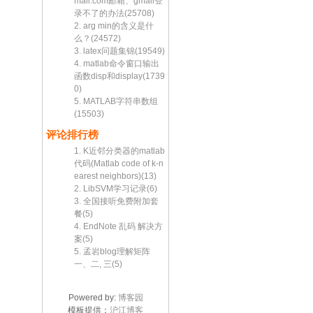
mail.com邮箱、gmail登
录不了的办法(25708)
2. arg min的含义是什
么？(24572)
3. latex问题集锦(19549)
4. matlab命令窗口输出
函数disp和display(1739
0)
5. MATLAB字符串数组
(15503)
评论排行榜
1. K近邻分类器的matlab
代码(Matlab code of k-n
earest neighbors)(13)
2. LibSVM学习记录(6)
3. 全国接听免费附加套
餐(5)
4. EndNote 乱码 解决方
案(5)
5. 孟岩blog理解矩阵
一、二, 三(5)
Powered by:
博客园
模板提供：
沪江博客