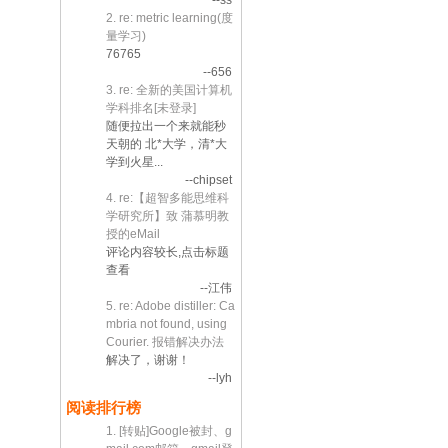
--ss
2. re: metric learning(度
量学习)
76765
--656
3. re: 全新的美国计算机
学科排名[未登录]
随便拉出一个来就能秒
天朝的 北*大学，清*大
学到火星...
--chipset
4. re:【超智多能思维科
学研究所】致 蒲慕明教
授的eMail
评论内容较长,点击标题
查看
--江伟
5. re: Adobe distiller: Ca
mbria not found, using
Courier. 报错解决办法
解决了，谢谢！
--lyh
阅读排行榜
1. [转贴]Google被封、g