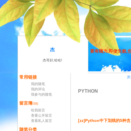
杰
要有魄力,即使失败
杰哥好,哈哈!
常用链接
开
我的随笔
我的评论
PYTHON
我参与的随笔
留言簿
(58)
给我留言
查看公开留言
[zz]Python中下划线的5种
查看私人留言
随笔分类