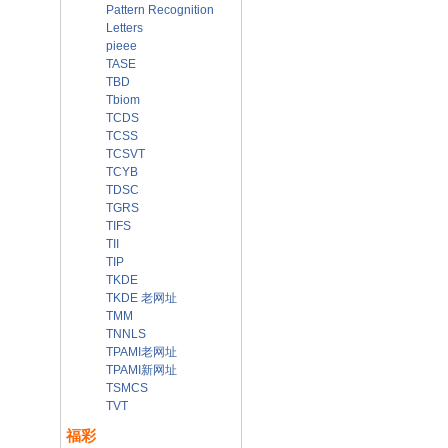
Pattern Recognition
Letters
pieee
TASE
TBD
Tbiom
TCDS
TCSS
TCSVT
TCYB
TDSC
TGRS
TIFS
TII
TIP
TKDE
TKDE 老网址
TMM
TNNLS
TPAMI老网址
TPAMI新网址
TSMCS
TVT
福彩