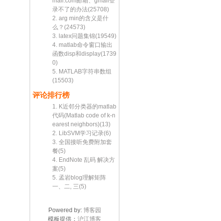
mail.com邮箱、gmail登
录不了的办法(25708)
2. arg min的含义是什
么？(24573)
3. latex问题集锦(19549)
4. matlab命令窗口输出
函数disp和display(1739
0)
5. MATLAB字符串数组
(15503)
评论排行榜
1. K近邻分类器的matlab
代码(Matlab code of k-n
earest neighbors)(13)
2. LibSVM学习记录(6)
3. 全国接听免费附加套
餐(5)
4. EndNote 乱码 解决方
案(5)
5. 孟岩blog理解矩阵
一、二, 三(5)
Powered by:
博客园
模板提供：
沪江博客