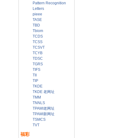
Pattern Recognition
Letters
pieee
TASE
TBD
Tbiom
TCDS
TCSS
TCSVT
TCYB
TDSC
TGRS
TIFS
TII
TIP
TKDE
TKDE 老网址
TMM
TNNLS
TPAMI老网址
TPAMI新网址
TSMCS
TVT
福彩