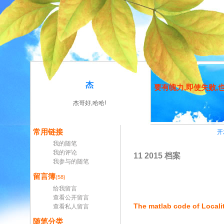
杰
要有魄力,即使失败
杰哥好,哈哈!
常用链接
开
我的随笔
我的评论
11 2015 档案
我参与的随笔
留言簿
(58)
给我留言
查看公开留言
The matlab code of Locali
查看私人留言
随笔分类