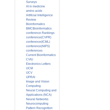
Surveys
AI in medicine
amino acids
Artificial Intelligence
Review
Bioinformatics
BMCBioinformatics
conference Rankings
conference(CVPR)
conference(ICML)
conference(NIPS)
conferences
Current Bioinformatics
CVIU
Electronics Letters
IJCM
IJCV
IJPRAI
Image and Vision
Computing
Neural Computing and
Applications (NCA)
Neural Networks
Neurocomputing
Pattern Recognition