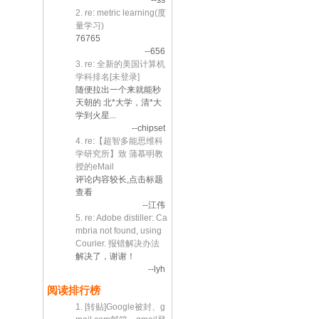
--ss
2. re: metric learning(度
量学习)
76765
--656
3. re: 全新的美国计算机
学科排名[未登录]
随便拉出一个来就能秒
天朝的 北*大学，清*大
学到火星...
--chipset
4. re:【超智多能思维科
学研究所】致 蒲慕明教
授的eMail
评论内容较长,点击标题
查看
--江伟
5. re: Adobe distiller: Ca
mbria not found, using
Courier. 报错解决办法
解决了，谢谢！
--lyh
阅读排行榜
1. [转贴]Google被封、g