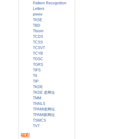
Pattern Recognition
Letters
pieee
TASE
TBD
Tbiom
TCDS
TCSS
TCSVT
TCYB
TDSC
TGRS
TIFS
TII
TIP
TKDE
TKDE 老网址
TMM
TNNLS
TPAMI老网址
TPAMI新网址
TSMCS
TVT
福彩