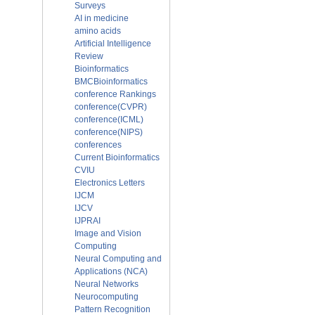
Surveys
AI in medicine
amino acids
Artificial Intelligence
Review
Bioinformatics
BMCBioinformatics
conference Rankings
conference(CVPR)
conference(ICML)
conference(NIPS)
conferences
Current Bioinformatics
CVIU
Electronics Letters
IJCM
IJCV
IJPRAI
Image and Vision
Computing
Neural Computing and
Applications (NCA)
Neural Networks
Neurocomputing
Pattern Recognition