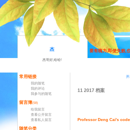
杰
要有魄力,即使失败
杰哥好,哈哈!
常用链接
开
我的随笔
我的评论
11 2017 档案
我参与的随笔
留言簿
(58)
给我留言
查看公开留言
Professor Deng Cai's code
查看私人留言
随笔分类