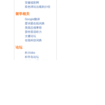
安徽福彩网
双色球玩法规则介绍
留学相关
Google翻译
爱词霸在线词典
美国总领事馆
普特英语听力
太傻论坛
在线科技词典
论坛
科大bbs
科学岛论坛
模式识别爱好者论坛
搜索
arxiv
google ipv6
google台湾
google香港
google学术搜索
Journal citation reports
(JCR)
scholarpedia