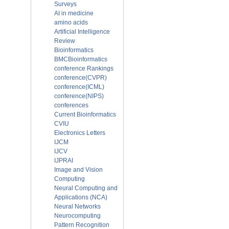
Surveys
AI in medicine
amino acids
Artificial Intelligence
Review
Bioinformatics
BMCBioinformatics
conference Rankings
conference(CVPR)
conference(ICML)
conference(NIPS)
conferences
Current Bioinformatics
CVIU
Electronics Letters
IJCM
IJCV
IJPRAI
Image and Vision
Computing
Neural Computing and
Applications (NCA)
Neural Networks
Neurocomputing
Pattern Recognition