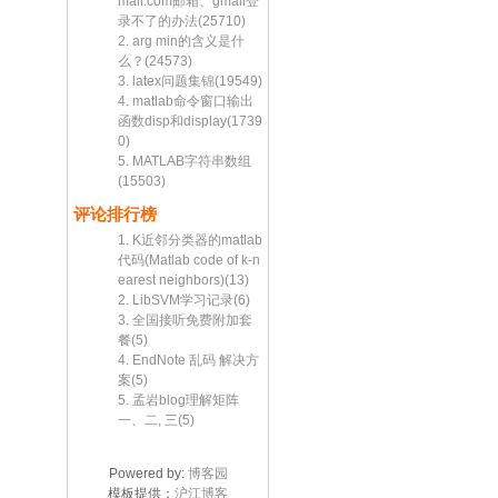
mail.com邮箱、gmail登
录不了的办法(25710)
2. arg min的含义是什
么？(24573)
3. latex问题集锦(19549)
4. matlab命令窗口输出
函数disp和display(1739
0)
5. MATLAB字符串数组
(15503)
评论排行榜
1. K近邻分类器的matlab
代码(Matlab code of k-n
earest neighbors)(13)
2. LibSVM学习记录(6)
3. 全国接听免费附加套
餐(5)
4. EndNote 乱码 解决方
案(5)
5. 孟岩blog理解矩阵
一、二, 三(5)
Powered by:
博客园
模板提供：
沪江博客