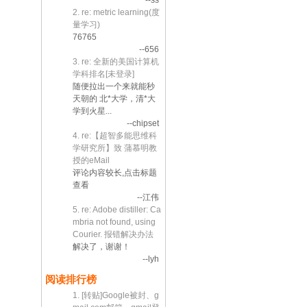
--ss
2. re: metric learning(度
量学习)
76765
--656
3. re: 全新的美国计算机
学科排名[未登录]
随便拉出一个来就能秒
天朝的 北*大学，清*大
学到火星...
--chipset
4. re:【超智多能思维科
学研究所】致 蒲慕明教
授的eMail
评论内容较长,点击标题
查看
--江伟
5. re: Adobe distiller: Ca
mbria not found, using
Courier. 报错解决办法
解决了，谢谢！
--lyh
阅读排行榜
1. [转贴]Google被封、g