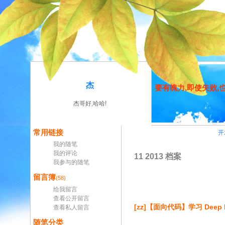
杰
要有魄力,即使失败
杰哥好,哈哈!
常用链接
开
我的随笔
我的评论
11 2013 档案
我参与的随笔
留言簿
(58)
给我留言
查看公开留言
[zz]【面向代码】学习 Deep Le
查看私人留言
随笔分类