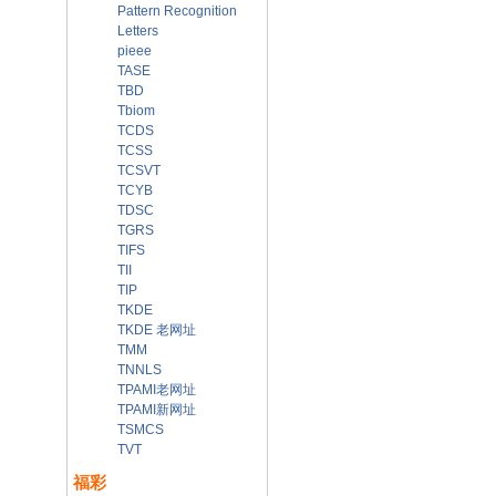
Pattern Recognition
Letters
pieee
TASE
TBD
Tbiom
TCDS
TCSS
TCSVT
TCYB
TDSC
TGRS
TIFS
TII
TIP
TKDE
TKDE 老网址
TMM
TNNLS
TPAMI老网址
TPAMI新网址
TSMCS
TVT
福彩