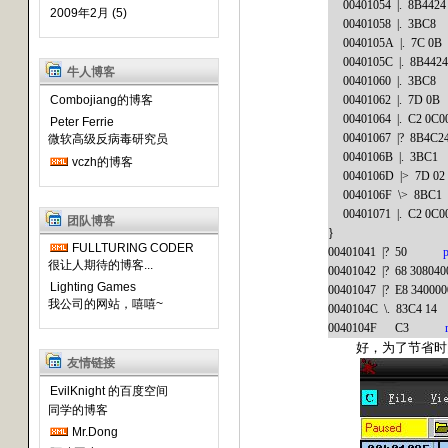
00401054
|.
8B4424
2009年2月 (5)
00401058
|.
3BC8
0040105A
|.
7C
0B
0040105C
|.
8B442
牛人博客
00401060
|.
3BC8
00401062
|.
7D 0B
Combojiang的博客
00401064
|.
C2
0C
0
Peter Ferrie
00401067
|?
8B
4C
2
微软高级反病毒研究员
0040106B
|.
3BC1
vczh的博客
0040106D
|>
7D 02
0040106F
\>
8BC1
00401071
|.
C2
0C
0
团队博客
}
FULLTURING CODER
00401041
|?
50
很让人期待的博客...
00401042
|?
68 308040
Lighting Games
00401047
|?
E8 340000
我公司的网站，嘻嘻~
0040104C
\.
83C
4 14
0040104F
C3
好，为了节省时
友情链接
EvilKnight 的百度空间
同学的博客
Mr.Dong