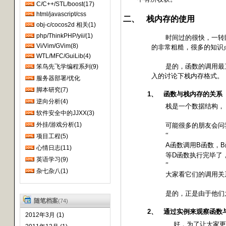
C/C++/STL/boost(17)
吾笨笨且懒散兮 急须改之而奋
html/javascript/css
进!
二、
栈内存的使用
obj-c/cocos2d 相关(1)
php/ThinkPHP/yii/(1)
时间过的很快，一转
Vi/Vim/GVim(8)
的非常粗糙，很多的知识
WTL/MFC/GuiLib(4)
是的，函数的调用最
笨鸟先飞学编程系列(9)
入的讨论下栈内存格式。
服务器部署/优化
脚本研究(7)
1、
函数与栈内存的关系
逆向分析(4)
栈是一个数据结构，
软件安全中的JJXX(3)
外挂/游戏分析(1)
可能很多的朋友会问
“
项目工程(5)
A
B
B
函数调用
函数，
心情日志(11)
D
等
函数执行完毕了
英语学习(9)
”
杂七杂八(1)
大家看它们的调用关
是的，正是由于他们
随笔档案
(74)
2、
通过实例来观察函数
2012年3月 (1)
好，为了让大家更