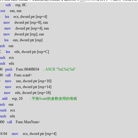
sub
esp,
0C
xor
eax, eax
4
lea
ecx, dword ptr [esp+4]
mov
dword ptr [esp+8], eax
mov
dword ptr [esp+4], eax
mov
dword ptr [esp], eax
lea
eax, dword ptr [esp]
ush
eax
C
lea
edx, dword ptr [esp+C]
ush
ecx
ush
edx
00
push
Func.00408034
;
ASCII "%d,%d,%d"
00
call
Func.scanf>
0
mov
eax, dword ptr [esp+10]
4
mov
ecx, dword ptr [esp+14]
mov
edx, dword ptr [esp+18]
add
esp, 10
;
平衡
Scanf
的参数使用的堆栈
ush
eax
push
ecx
push
edx
000
call
Func.MaxNum>
24 04
mov
ecx, dword ptr [esp+4]