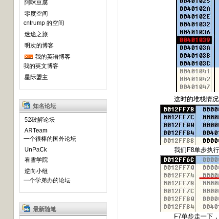
阿咪豆腐
零度空间
cntrump 的空间
迷途之旅
明次的博客
我的英语博客
我的英文博客
星际盟主
这时的堆栈情况
知名论坛
52破解论坛
ARTeam
一个很棒的国外论坛
F8
UnPaCk
我们
单步执
看雪学院
逆向小组
一个学弟办的论坛
最新随笔
F7
单步走一下