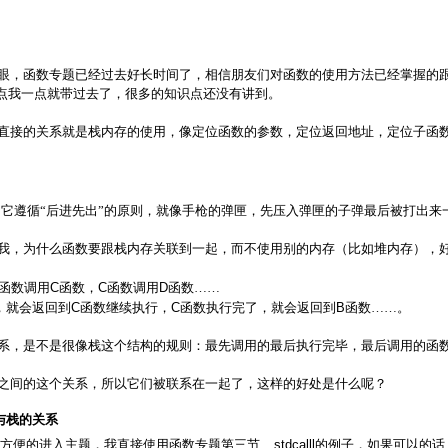
眼，函数专题已经过去好长时间了，相信朋友们对函数的使用方法已经掌握的
点我一点就带过去了，很多的知识点还没有讲到。
直接的关系就是栈内存的使用，像定位函数的参数，定位返回地址，定位子函
它遵循“后进先出”的原则，就像手枪的弹匣，先压入弹匣的子弹最后被打出来
我，为什么函数要跟栈内存关联到一起，而不使用别的内存（比如堆内存），
C
C
D
函数调用
函数，
函数调用
函数……
C
C
B
，就会返回到
函数继续执行，
函数执行完了，就会返回到
函数……。
系，是不是很像栈这个结构的规则：最先调用的最后执行完毕，最后调用的函
之间的这个关系，所以它们被联系在一起了，这样的好处是什么呢？
与栈的关系
__stdcalll
方便的进入主题，我直接使用函数专题第三节
的例子，如果可以的话