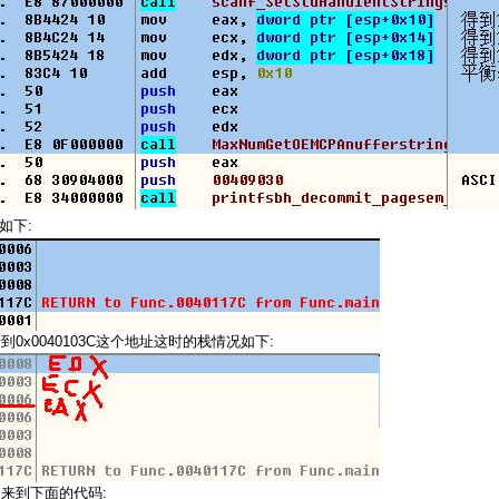
:
如下
0x0040103C
:
行到
这个地址这时的栈情况如下
:
，来到下面的代码