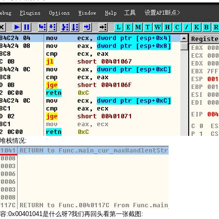
:
堆栈情况
:0x00401041
?
:
容
是什么呀
我们再回头看第一张截图