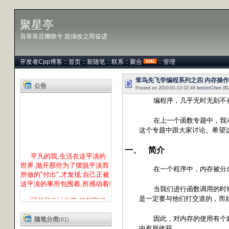
聚星亭
吾笨笨且懒散兮 急须改之而奋进
开发者Cpp博客
::
首页
::
新随笔
::
联系
::
聚合
::
管理
笨鸟先飞学编程系列之四 内存操作
公告
Posted on 2010-01-13 02:49
besterChen
阅读
编程序，几乎无时无刻不
在上一个函数专题中，我
这个专题中跟大家讨论。希望
平凡的我,生活在这平淡的
一、
简介
世界,抛开那些为了摆脱平淡而
所做的"付出",才发现:自己正被
在一个程序中，内存被分
这平淡的事所包围着,所感动着!
当我们进行函数调用的时
回首已走过的路,想想那些
是一定要与他们打交道的，而
感动你或被你感动的人:使自己
从中得到升华!!
因此，对内存的使用有个
随笔分类
(81)
----besterChen
中有所收获。