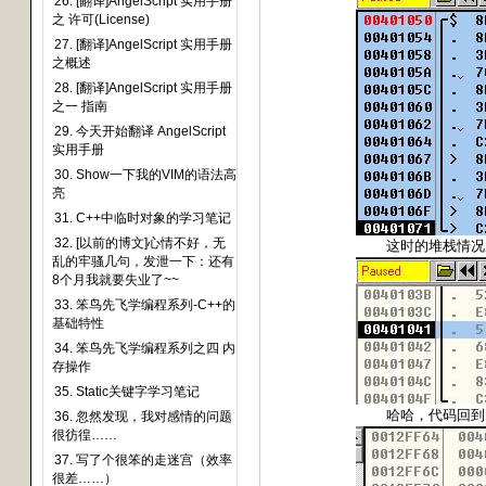
26. [翻译]AngelScript 实用手册
之 许可(License)
27. [翻译]AngelScript 实用手册
之概述
28. [翻译]AngelScript 实用手册
之一 指南
29. 今天开始翻译 AngelScript
实用手册
30. Show一下我的VIM的语法高
亮
31. C++中临时对象的学习笔记
32. [以前的博文]心情不好，无
这时的堆栈情况
乱的牢骚几句，发泄一下：还有
8个月我就要失业了~~
33. 笨鸟先飞学编程系列-C++的
基础特性
34. 笨鸟先飞学编程系列之四 内
存操作
35. Static关键字学习笔记
哈哈，代码回到
36. 忽然发现，我对感情的问题
很彷徨……
37. 写了个很笨的走迷宫（效率
很差……）