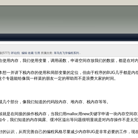
(5777)
评论(6)
编辑
收藏
引用
所属分类:
笨鸟先飞学编程系列
在使用内存，我们使用变量，调用函数，申请空间存放我们的数据，都是在对
BUG
本想一并讲下栈内存的使用和局部变量的定位，但由于程序的
几乎都是内
这个专题能给像我一样菜的朋友一定的帮助而不是浪费大家的时间。
成几个部分，像我们知道的代码段内存、堆内存、栈内存等等。
malloc
new
候就是在间接的操作栈内存，当我们用
用
关键字申请一块内存空间存
如今，我们知道的内存揭露、缓冲区溢出等问题很明显就是对内存操作不是太完
BUG
好的认识，从而完善自己的编程风格尽量减少内存
是非常必要的工作，现