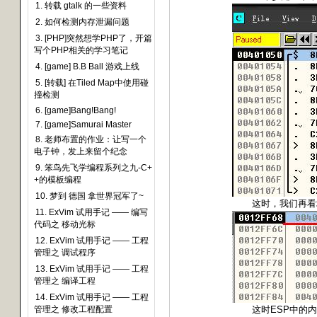
1. 转载 gtalk 的一些资料
2. 如何检测内存泄漏问题
3. [PHP]突然想学PHP了，开篇
写个PHP相关的学习笔记
4. [game] B.B Ball 游戏上线
5. [转载] 在Tiled Map中使用碰
撞检测
6. [game]Bang!Bang!
7. [game]Samurai Master
8. 老师布置的作业：让写一个
电子钟，发上来留个纪念
9. 笨鸟先飞学编程系列之九-C+
+的模板编程
10. 梦到 德国 拿世界冠军了~
这时，我们再看
11. ExVim 试用手记 —— 编写
代码之 移动光标
12. ExVim 试用手记 —— 工程
管理之 调试程序
13. ExVim 试用手记 —— 工程
管理之 编译工程
14. ExVim 试用手记 —— 工程
ESP
管理之 修改工程配置
这时
中的内