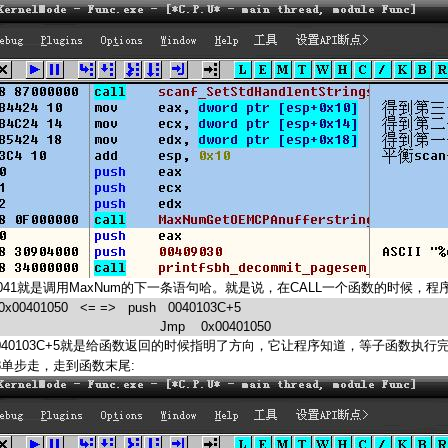
041
MaxNum
CALL
就是调用
的下一条语句哈。就是说，在
一个函数的时候，程
0x00401050
<= =>
push
0040103C+5
Jmp
0x00401050
040103C+5
就是给函数返回的时候指明了方向，它让程序知道，等子函数执行
8
:
单步走，走到函数末尾