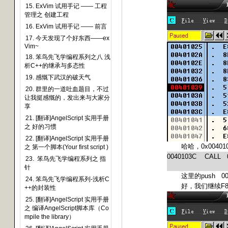
15. ExVim 试用手记 —— 工程
管理之 创建工程
16. ExVim 试用手记 —— 前言
17. 今天发现了个好东西——ex
Vim~
18. 笨鸟先飞学编程系列之八 浅
析C++的继承与多态性
19. 感慨下武汉的破天气
20. 群里的一道吐血题目，不过
让我挺感慨的，发出来与大家分
享
21. [翻译]AngelScript 实用手册
之 好的习惯
22. [翻译]AngelScript 实用手册
0x00401
哈哈，
之 第一个脚本(Your first script )
0040103C
CALL
23. 笨鸟先飞学编程系列之 指
针
push
0
这里的
24. 笨鸟先飞学编程系列-浅析C
F
好，我们继续
++的封装性
25. [翻译]AngelScript 实用手册
之 编译AngelScript脚本库（Co
mpile the library）