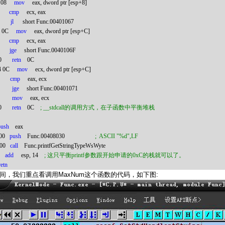
 08
mov
eax, dword ptr [esp+8]
cmp
ecx, eax
jl
short Func.00401067
4
0C
mov
eax, dword ptr [esp+C]
cmp
ecx, eax
jge
short Func
.0040106F
0
retn
0C
4
0C
mov
ecx, dword ptr [esp+C]
cmp
eax, ecx
jge
short Func.00401071
mov
eax, ecx
0
retn
0C
; __stdcall
的调用方式，在子函数中平衡堆栈
push
eax
00
push
Func.00408030
;
ASCII "%d",LF
00
call
Func.printfGetStringTypeWsWyte
add
esp, 14
;
这只平衡
printf
参数跟开始申请的
0xC
的栈就可以了。
retn
MaxNum
:
间，我们重点看调用
这个函数的代码，如下图