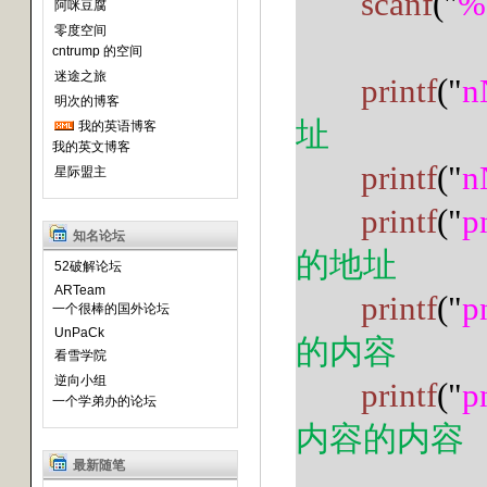
scanf
("
%
阿咪豆腐
零度空间
cntrump 的空间
迷途之旅
printf
("
n
明次的博客
址
我的英语博客
我的英文博客
printf
("
n
星际盟主
printf
("
p
知名论坛
的地址
52破解论坛
ARTeam
printf
("
p
一个很棒的国外论坛
UnPaCk
的内容
看雪学院
逆向小组
printf
("
p
一个学弟办的论坛
内容的内容
最新随笔