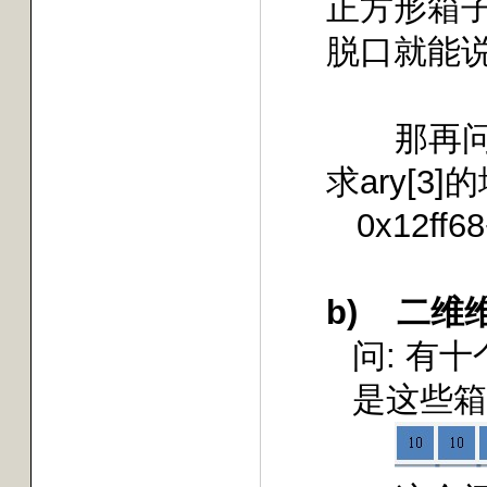
正方形箱
脱口就能
那再
求
ary[3]
的
0x12ff68
b)
二维
问
:
有十
是这些箱