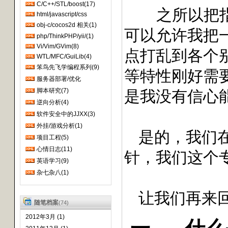
----besterChen
C/C++/STL/boost(17)
之所以把
吾笨笨且懒散兮 急须改之而奋
html/javascript/css
进!
obj-c/cocos2d 相关(1)
可以允许我把
php/ThinkPHP/yii/(1)
Vi/Vim/GVim(8)
点打乱到各个
WTL/MFC/GuiLib(4)
笨鸟先飞学编程系列(9)
等特性刚好需
服务器部署/优化
脚本研究(7)
是我没有信心
逆向分析(4)
软件安全中的JJXX(3)
外挂/游戏分析(1)
是的，我们
项目工程(5)
心情日志(11)
针，我们这个
英语学习(9)
杂七杂八(1)
让我们再来
随笔档案
(74)
2012年3月 (1)