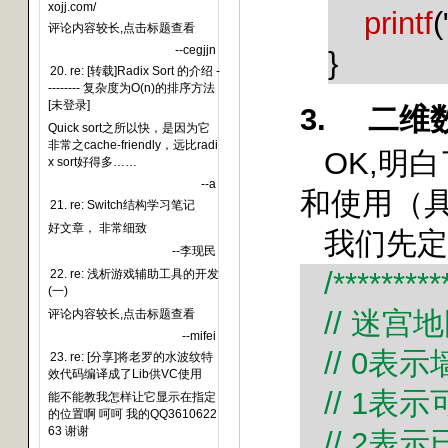
xojj.com/
printf
(
评论内容较长,点击标题查看
--cegjjn
}
20. re: [转载]Radix Sort 的介绍 -
-------- 复杂度为O(n)的排序方法
[未登录]
3.
二维
Quick sort之所以快，是因为它
非常之cache-friendly，远比radi
OK,
明白
x sort好得多……
--a
和使用（
21. re: Switch结构学习笔记
好文章， 非常细致
我们先定
--李现民
/*********
22. re: 浅析游戏辅助工具的开发
(一)
//
迷宫地
评论内容较长,点击标题查看
--mifei
// 0
表示
23. re: [分享]将老罗的水波纹特
效代码编译成了Lib供VC使用
// 1
表示
能不能教我怎样让它显示在指定
的位置啊 呵呵 我的QQ3610622
63 谢谢
// 2
表示