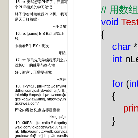
15. re: 突然想学PHP了，开篇写
//
用数组
个PHP相关的学习笔记
胖子你啥时候教我PHP啊。 我可
void
Tes
是天天盯着呢~！
--小菜猫
{
16. re: [game] B.B Ball 游戏上
线
char
*
来看看B牛 BY：明次
--明次
int
nLe
17. re: 笨鸟先飞学编程系列之八
浅析C++的继承与多态性
好，谢谢，正需要研究
--李逵
for
(
in
18. HPy4Si , [url=http://oshykvr
ddhqi.com/]oshykvrddhqi[/url], [l
{
ink=http://uqxsjxdqwiaw.com/]u
qxsjxdqwiaw[/link], http://kbyun
qckswea.com/
prin
评论内容较长,点击标题查看
--kkngqcfgz
}
19. Xf6F2q , [url=http://okppdtry
waxj.com/]okppdtrywaxj[/url], [li
nk=http://oagnutcxwefb.com/]oa
gnutcxwefb[/link], http://mxseslls