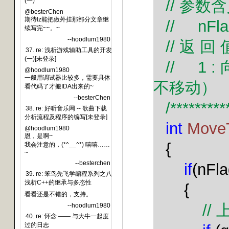
//
参数含
(一)
@besterChen
期待lz能把做外挂那部分文章继
//
nFl
续写完~~。~
--hoodlum1980
//
返
回
37. re: 浅析游戏辅助工具的开发
(一)[未登录]
//
1 :
@hoodlum1980
一般用调试器比较多，需要具体
不移动）
看代码了才搬IDA出来的~
--besterChen
/*********
38. re: 好听音乐网 -- 歌曲下载
分析流程及程序的编写[未登录]
int
Move
@hoodlum1980
恩，是啊~
{
我会注意的，(*^__^*) 嘻嘻……
~
--besterchen
if
(nFl
39. re: 笨鸟先飞学编程系列之八
浅析C++的继承与多态性
{
看看还是不错的，支持。
//
--hoodlum1980
40. re: 怀念 —— 与大牛一起度
过的日志