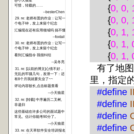
@小天狼星
{
0, 0, 
可惜，转载的……
--besterChen
{
0, 0, 
29. re: 老师布置的作业：让写一
个电子钟，发上来留个纪念
{
0, 1, 
汇编现在还有应用领域吗 搞不懂
--foxtail
{
0, 1, 
30. re: 老师布置的作业：让写一
个电子钟，发上来留个纪念
{
0, 1, 
看到汇编指令 我很纠结
--吴冬亮
有了地图
31. re: [以前的博文]心情不好，
无乱的牢骚几句，发泄一下：还
里，指定
有8个月我就要失业了~~
评论内容较长,点击标题查看
#define
I
--小天狼星
32. re: [转载] 中序遍历二叉树,
#define
I
非递归
这些基础在许多公司的面试题中
#define
常见。估计你能考90分了。
--小天狼星
#define
33. re: 在天草软件安全培训报名