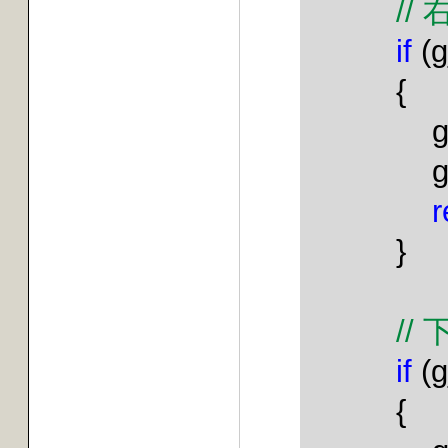
//
if
(g
{
r
}
//
if
(g
{