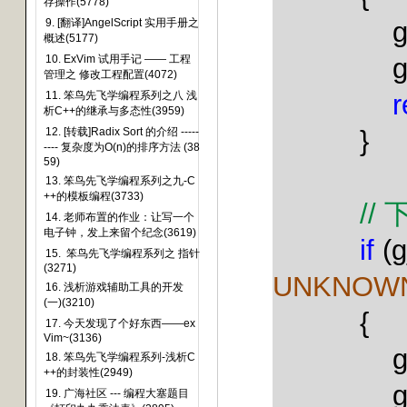
存操作(5778)
9. [翻译]AngelScript 实用手册之
概述(5177)
10. ExVim 试用手记 —— 工程
管理之 修改工程配置(4072)
r
11. 笨鸟先飞学编程系列之八 浅
析C++的继承与多态性(3959)
}
12. [转载]Radix Sort 的介绍 -----
---- 复杂度为O(n)的排序方法 (38
59)
13. 笨鸟先飞学编程系列之九-C
++的模板编程(3733)
//
14. 老师布置的作业：让写一个
电子钟，发上来留个纪念(3619)
if
(g
15. 笨鸟先飞学编程系列之 指针
(3271)
UNKNOW
16. 浅析游戏辅助工具的开发
(一)(3210)
{
17. 今天发现了个好东西——ex
Vim~(3136)
18. 笨鸟先飞学编程系列-浅析C
++的封装性(2949)
19. 广海社区 --- 编程大塞题目