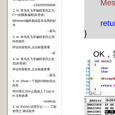
Mes
--159295556898
2. re: 笨鸟先飞学编程系列之九-
C++的模板编程[未登录]
retu
Windows编程基础是本实用的好
书
}
--菜鸟
3. re: 笨鸟先飞学编程系列之四
内存操作
评论内容较长,点击标题查看
OK
，
--辰
4. re: 笨鸟先飞学编程系列之前
言[未登录]
评论内容较长,点击标题查看
--菜鸟
5. re: Show一下我的VIM的语法
高亮
求问博主为什么我放入了cpp.vi
m 没有效果
--shafeng
6. re: ExVim 试用手记 —— 工程
管理之 调试程序