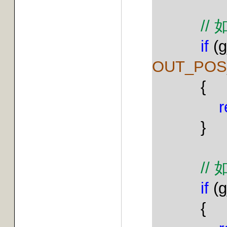
//
if
(g
OUT_POS
{
r
}
//
if
(g
{