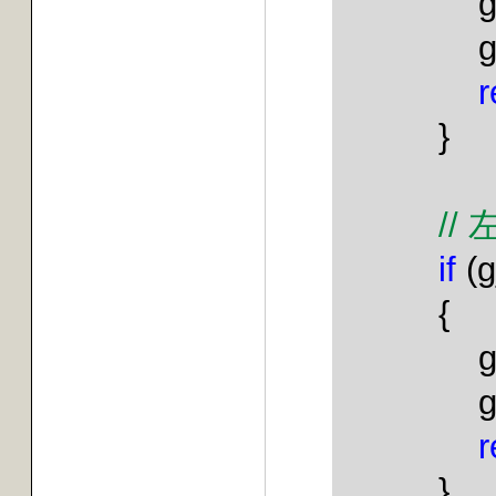
r
}
//
if
(g
{
g
r
}