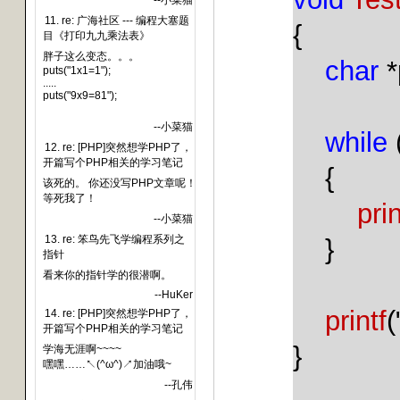
--小菜猫
11. re: 广海社区 --- 编程大塞题
{
目《打印九九乘法表》
胖子这么变态。。。
char
*
puts("1x1=1");
.....
puts("9x9=81");
--小菜猫
while
12. re: [PHP]突然想学PHP了，
开篇写个PHP相关的学习笔记
{
该死的。 你还没写PHP文章呢！
等死我了！
prin
--小菜猫
13. re: 笨鸟先飞学编程系列之
}
指针
看来你的指针学的很潜啊。
--HuKer
printf
(
14. re: [PHP]突然想学PHP了，
开篇写个PHP相关的学习笔记
}
学海无涯啊~~~~
嘿嘿……↖(^ω^)↗加油哦~
--孔伟