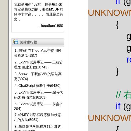
if
(g
我就是用win32的，但是用起来
肯定是最吃力的，要查MSDN的
UNKNOW
频率非常高。。。。而且是全英
文；
{
--hoodlum1980
阅读排行榜
g
1. [转载] 在Tiled Map中使用碰
撞检测(14387)
r
2. ExVim 试用手记 —— 工程管
理之 创建工程(10743)
}
3. Show一下我的VIM的语法高
亮(8074)
4. ChaiScript 体验手册(6420)
//
5. ExVim 试用手记 —— 编写代
码之 移动光标(6263)
if
(g
6. ExVim 试用手记 —— 前言(6
204)
UNKNOW
7. 给MFC对话框程序添加状态
栏的方法(5954)
{
8. 笨鸟先飞学编程系列之四 内