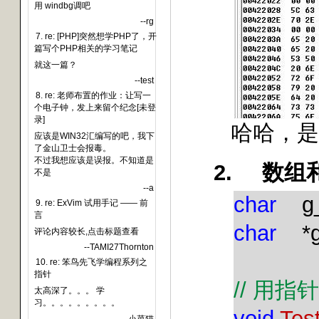
用 windbg调吧
--rg
7. re: [PHP]突然想学PHP了，开
篇写个PHP相关的学习笔记
就这一篇？
--test
8. re: 老师布置的作业：让写一
个电子钟，发上来留个纪念[未登
录]
哈哈，是
应该是WIN32汇编写的吧，我下
了金山卫士会报毒。
不过我想应该是误报。不知道是
2.
数组
不是
--a
char
g
9. re: ExVim 试用手记 —— 前
言
char
*
评论内容较长,点击标题查看
--TAMI27Thornton
10. re: 笨鸟先飞学编程系列之
指针
//
用指针
太高深了。。。 学
习。。。。。。。。。
void
Tes