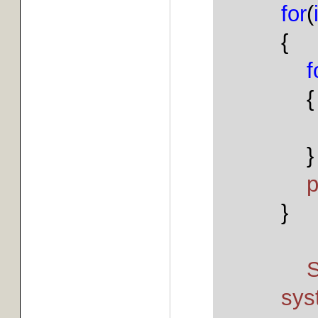
for
(
{
f
{
}
p
}
S
sys