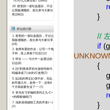
《打印九九乘法表》(2895)
r
20. 群里的一道吐血题目，不过
让我挺感慨的，发出来与大家分
}
享(2863)
评论排行榜
//
1. 群里的一道吐血题目，不过让
我挺感慨的，发出来与大家分享
if
(g
(24)
2. 老师布置的作业：让写一个电
UNKNOW
子钟，发上来留个纪念(12)
3. 怀念 —— 与大牛一起度过的
{
日志(8)
4. [分享]将老罗的水波纹特效代
码编译成了Lib供VC使用(7)
5. [以前的博文]心情不好，无乱
g
的牢骚几句，发泄一下：还有8
个月我就要失业了~~ (7)
r
6. 笨鸟先飞学编程系列之九-C+
+的模板编程(7)
}
7. 浅析游戏辅助工具的开发(一)
(7)