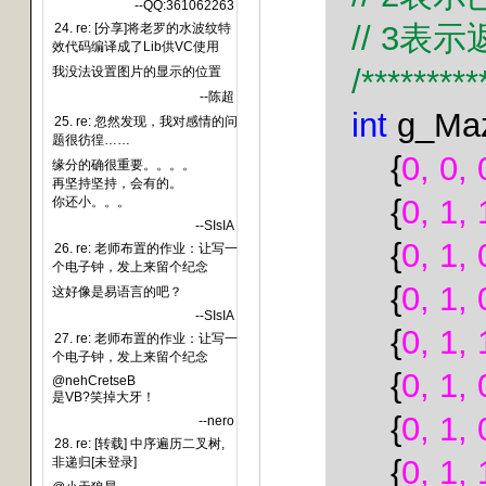
--QQ:361062263
// 3
表示
24. re: [分享]将老罗的水波纹特
效代码编译成了Lib供VC使用
/*********
我没法设置图片的显示的位置
--陈超
int
g_Maz
25. re: 忽然发现，我对感情的问
题很彷徨……
{
0, 0, 
缘分的确很重要。。。。
再坚持坚持，会有的。
{
0, 1, 
你还小。。。
--SIsIA
{
0, 1, 
26. re: 老师布置的作业：让写一
个电子钟，发上来留个纪念
{
0, 1, 
这好像是易语言的吧？
--SIsIA
{
0, 1, 
27. re: 老师布置的作业：让写一
个电子钟，发上来留个纪念
{
0, 1, 
@nehCretseB
是VB?笑掉大牙！
{
0, 1, 
--nero
28. re: [转载] 中序遍历二叉树,
{
0, 1, 
非递归[未登录]