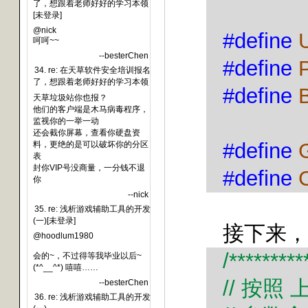
了，想跟着老师好好的学习本领
[未登录]
@nick
#define
呵呵~~
--besterChen
#define
34. re: 在天草软件安全培训报名
了，想跟着老师好好的学习本领
#define
天草垃圾站你也报？
他们的客户端是木马病毒程序，
监视你的一举一动
还会截你屏幕，查看你硬盘资
#define
料，更绝的是可以破坏你的分区
表
封你VIP号没商量，一分钱不退
#define
你
--nick
35. re: 浅析游戏辅助工具的开发
(一)[未登录]
接下来，
@hoodlum1980
/*********
会的~，不过得等我毕业以后~
(*^__^*) 嘻嘻……
//
按照
--besterChen
36. re: 浅析游戏辅助工具的开发