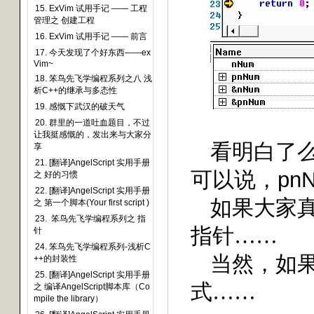
15. ExVim 试用手记 —— 工程
管理之 创建工程
16. ExVim 试用手记 —— 前言
17. 今天发现了个好东西——ex
Vim~
18. 笨鸟先飞学编程系列之八 浅
析C++的继承与多态性
19. 感慨下武汉的破天气
20. 群里的一道吐血题目，不过
让我挺感慨的，发出来与大家分
看明白了
享
21. [翻译]AngelScript 实用手册
可以说，
pn
之 好的习惯
22. [翻译]AngelScript 实用手册
如果大家
之 第一个脚本(Your first script )
23. 笨鸟先飞学编程系列之 指
指针……
针
24. 笨鸟先飞学编程系列-浅析C
当然，如
++的封装性
25. [翻译]AngelScript 实用手册
式……
之 编译AngelScript脚本库（Co
mpile the library）