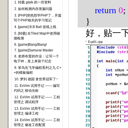
1. 转载 gtalk 的一些资料
return
0
;
2. 如何检测内存泄漏问题
3. [PHP]突然想学PHP了，开篇
}
写个PHP相关的学习笔记
4. [game] B.B Ball 游戏上线
好，贴一
5. [转载] 在Tiled Map中使用碰
撞检测
6. [game]Bang!Bang!
7. [game]Samurai Master
8. 老师布置的作业：让写一个
电子钟，发上来留个纪念
9. 笨鸟先飞学编程系列之九-C+
+的模板编程
10. 梦到 德国 拿世界冠军了~
11. ExVim 试用手记 —— 编写
代码之 移动光标
12. ExVim 试用手记 —— 工程
管理之 调试程序
13. ExVim 试用手记 —— 工程
管理之 编译工程
14. ExVim 试用手记 —— 工程
管理之 修改工程配置