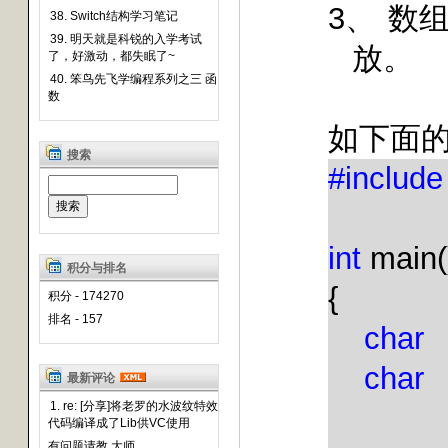
3、
数
38. Switch结构学习笔记
39. 明天就是科锐的入学考试
放。
了，好激动，都失眠了~
40. 笨鸟先飞学编程系列之三 函
数
如下面
搜索
#includ
int
main(
积分与排名
{
积分 - 174270
排名 - 157
char
char
最新评论
1. re: [分享]将老罗的水波纹特效
代码编译成了Lib供VC使用
有问题请教 大师