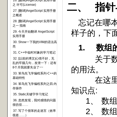
26. [翻译]AngelScript 实用手册
二、
指针
之 许可(License)
27. [翻译]AngelScript 实用手册
之概述
忘记在哪
28. [翻译]AngelScript 实用手册
之一 指南
样子的，下
29. 今天开始翻译 AngelScript
实用手册
30. Show一下我的VIM的语法高
1.
数组
亮
31. C++中临时对象的学习笔记
关于
32. [以前的博文]心情不好，无
乱的牢骚几句，发泄一下：还有
的用法。
8个月我就要失业了~~
33. 笨鸟先飞学编程系列-C++的
在这
基础特性
34. 笨鸟先飞学编程系列之四 内
知识点
:
存操作
35. Static关键字学习笔记
1、
数
36. 忽然发现，我对感情的问题
很彷徨……
2、
数
37. 写了个很笨的走迷宫（效率
很差……）