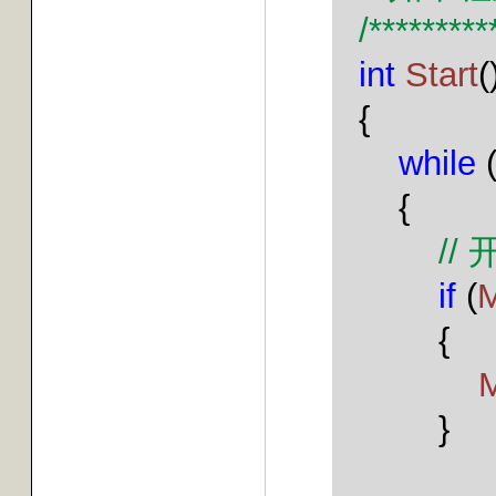
/*********
int
Start
(
{
while
{
//
if
(
{
}