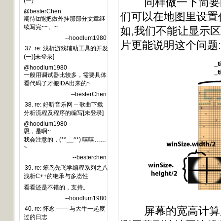
同样做一下简要的解
(一)
@besterChen
们可以在地图里设置任
期待lz能把做外挂那部分文章继
续写完~~。~
如,我们不能让显示
--hoodlum1980
片更能说明这个问题:
37. re: 浅析游戏辅助工具的开发
(一)[未登录]
@hoodlum1980
一般用调试器比较多，需要具体
看代码了才搬IDA出来的~
--besterChen
38. re: 好听音乐网 -- 歌曲下载
分析流程及程序的编写[未登录]
@hoodlum1980
恩，是啊~
我会注意的，(*^__^*) 嘻嘻……
~
--besterchen
39. re: 笨鸟先飞学编程系列之八
浅析C++的继承与多态性
看看还是不错的，支持。
--hoodlum1980
屏幕的宽高计算后,
40. re: 怀念 —— 与大牛一起度
过的日志