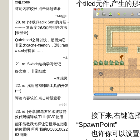
个tiled元件,产生
xojj.com/
评论内容较长,点击标题查看
--cegjjn
20. re: [转载]Radix Sort 的介绍 -
-------- 复杂度为O(n)的排序方法
[未登录]
Quick sort之所以快，是因为它
非常之cache-friendly，远比radi
x sort好得多……
--a
21. re: Switch结构学习笔记
好文章， 非常细致
--李现民
22. re: 浅析游戏辅助工具的开发
(一)
评论内容较长,点击标题查看
--mifei
23. re: [分享]将老罗的水波纹特
接下来,右键选择刚才
效代码编译成了Lib供VC使用
“SpawnPoint”
能不能教我怎样让它显示在指定
的位置啊 呵呵 我的QQ3610622
也许你可以设置这个对
63 谢谢