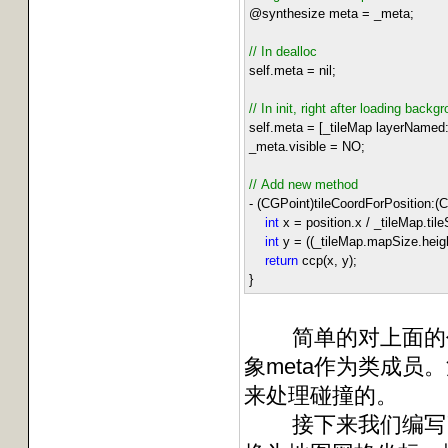
@synthesize meta
=
_meta;
//
In dealloc
self.meta
=
nil;
//
In init, right after loading backg
self.meta
=
[_tileMap layerNamed
_meta.visible
=
NO;
//
Add new method
-
(CGPoint)tileCoordForPosition:(C
int
x
=
position.x
/
_tileMap.tile
int
y
=
((_tileMap.mapSize.hei
return
ccp(x, y);
}
简单的对上面的代码
象meta作为类成
来处理碰撞的。
接下来我们编写了一个ti