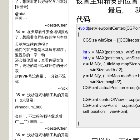
设置主角精灵的位置.
了，想跟着老师好好的学习本领
[未登录]
最后, 我们要把
@nick
代码:
呵呵~~
--besterChen
-
(
void
)setViewpointCenter:(CGPoint
34. re: 在天草软件安全培训报名
{
了，想跟着老师好好的学习本领
CGSize winSize
=
[[CCDirector 
天草垃圾站你也报？
他们的客户端是木马病毒程序，
int
x
=
MAX(position.x, winSize
监视你的一举一动
int
y
=
MAX(position.y, winSize
还会截你屏幕，查看你硬盘资
x
=
MIN(x, (_tileMap.mapSize.
料，更绝的是可以破坏你的分区
-
winSize.width
/
2
);
表
y
=
MIN(y, (_tileMap.mapSize.
封你VIP号没商量，一分钱不退
你
-
winSize.height
/
2
);
CGPoint actualPosition
=
ccp(x,
--nick
35. re: 浅析游戏辅助工具的开发
CGPoint centerOfView
=
ccp(wi
(一)[未登录]
CGPoint viewPoint
=
ccpSub(cen
@hoodlum1980
self.position
=
viewPoint;
会的~，不过得等我毕业以后~
(*^__^*) 嘻嘻……
}
--besterChen
36. re: 浅析游戏辅助工具的开发