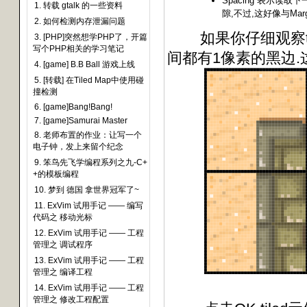
Spacing 表示读
1. 转载 gtalk 的一些资料
隙,不过,这好像与Mar
2. 如何检测内存泄漏问题
如果你仔细观察tmw_de
3. [PHP]突然想学PHP了，开篇
写个PHP相关的学习笔记
间都有1像素的黑边.这样
4. [game] B.B Ball 游戏上线
5. [转载] 在Tiled Map中使用碰
撞检测
6. [game]Bang!Bang!
7. [game]Samurai Master
8. 老师布置的作业：让写一个
电子钟，发上来留个纪念
9. 笨鸟先飞学编程系列之九-C+
+的模板编程
10. 梦到 德国 拿世界冠军了~
11. ExVim 试用手记 —— 编写
代码之 移动光标
12. ExVim 试用手记 —— 工程
管理之 调试程序
13. ExVim 试用手记 —— 工程
管理之 编译工程
14. ExVim 试用手记 —— 工程
管理之 修改工程配置