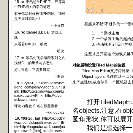
15. re: 突然想学PHP了，开篇写
个PHP相关的学习笔记
胖子你啥时候教我PHP啊。 我可
是天天盯着呢~！
看起来不错!不过作为一个游戏,
--小菜猫
16. re: [game] B.B Ball 游戏上
一个游戏主角;
线
一个放置主角的起始点
来看看B牛 BY：明次
移动视图,让我们的视
--明次
这些才是开发这个游戏关键工作
17. re: 笨鸟先飞学编程系列之八
浅析C++的继承与多态性
对象层和设置Tiled Map的位置.
好，谢谢，正需要研究
Tiled Map Editor支持两种层: ti
Object layers 允许你
--李逵
来产生怪物,或者制作一个区域进去
18. HPy4Si , [url=http://oshykvr
ddhqi.com/]oshykvrddhqi[/url], [l
ink=http://uqxsjxdqwiaw.com/]u
qxsjxdqwiaw[/link], http://kbyun
qckswea.com/
打开TiledMapEdito
评论内容较长,点击标题查看
名objects.注意,在o
--kkngqcfgz
圆角形状.你可以展开
19. Xf6F2q , [url=http://okppdtry
waxj.com/]okppdtrywaxj[/url], [li
我们是想选择一个t
nk=http://oagnutcxwefb.com/]oa
gnutcxwefb[/link], http://mxseslls