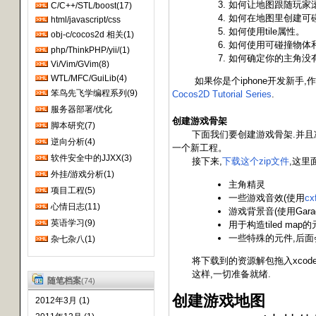
进!
如何让地图跟随玩家
C/C++/STL/boost(17)
如何在地图里创建可
html/javascript/css
如何使用tile属性。
obj-c/cocos2d 相关(1)
如何使用可碰撞物体
php/ThinkPHP/yii/(1)
如何确定你的主角没
Vi/Vim/GVim(8)
WTL/MFC/GuiLib(4)
如果你是个iphone开发新手,
笨鸟先飞学编程系列(9)
Cocos2D Tutorial Series
.
服务器部署/优化
创建游戏骨架
脚本研究(7)
下面我们要创建游戏骨架.并且准备好需要的资
逆向分析(4)
一个新工程。
软件安全中的JJXX(3)
接下来,
下载这个zip文件
,这里
外挂/游戏分析(1)
主角精灵
项目工程(5)
一些游戏音效(使用
cx
心情日志(11)
游戏背景音(使用Garag
英语学习(9)
用于构造tiled map
一些特殊的元件,后面
杂七杂八(1)
将下载到的资源解包拖入xcode的resources
这样,一切准备就绪.
随笔档案
(74)
创建游戏地图
2012年3月 (1)