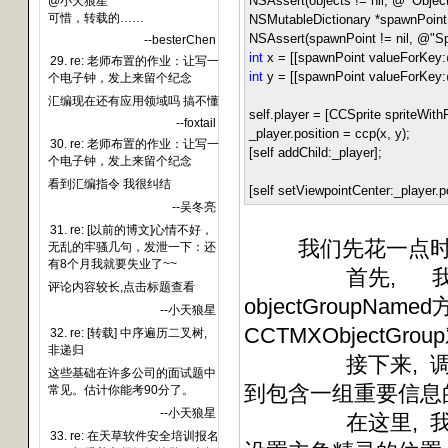
NSAssert(objects
!=
nil,
@"
'Objec
@小天狼星
可惜，转载的……
NSMutableDictionary
*
spawnPoin
NSAssert(spawnPoint
!=
nil,
@"
Sp
--besterChen
int
x
=
[[spawnPoint valueForKey:
29. re: 老师布置的作业：让写一
int
y
=
[[spawnPoint valueForKey:
个电子钟，发上来留个纪念
汇编现在还有应用领域吗 搞不懂
self.player
=
[CCSprite spriteWithF
--foxtail
_player.position
=
ccp(x, y);
30. re: 老师布置的作业：让写一
[self addChild:_player];
个电子钟，发上来留个纪念
看到汇编指令 我很纠结
[self setViewpointCenter:_player.po
--吴冬亮
31. re: [以前的博文]心情不好，
我们先花一点时间解释一下o
无乱的牢骚几句，发泄一下：还
有8个月我就要失业了~~
首先, 我们通过C
评论内容较长,点击标题查看
objectGroupNam
--小天狼星
CCTMXObjectGrou
32. re: [转载] 中序遍历二叉树,
非递归
接下来, 调用CCTM
这些基础在许多公司的面试题中
到包含一组重要信息的NSM
常见。估计你能考90分了。
--小天狼星
在这里, 我们主
33. re: 在天草软件安全培训报名