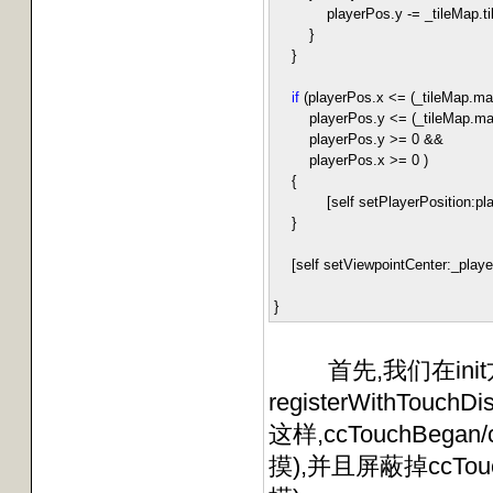
playerPos.y
-=
_tileMap.ti
}
}
if
(playerPos.x
<=
(_tileMap.ma
playerPos.y
<=
(_tileMap.ma
playerPos.y
>=
0
&&
playerPos.x
>=
0
)
{
[self setPlayerPosition:pla
}
[self setViewpointCenter:_player.
}
首先,我们在init
registerWithTo
这样,ccTouchBeg
摸),并且屏蔽掉ccTouc