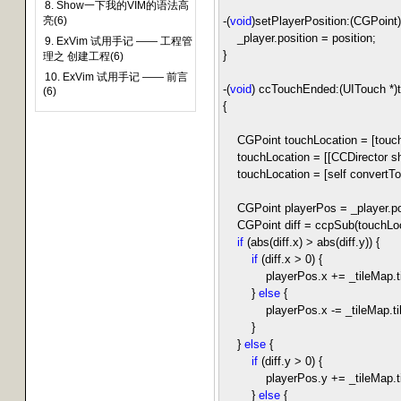
8. Show一下我的VIM的语法高
亮(6)
-
(
void
)setPlayerPosition:(CGPoint)
_player.position
=
position;
9. ExVim 试用手记 —— 工程管
}
理之 创建工程(6)
10. ExVim 试用手记 —— 前言
-
(
void
) ccTouchEnded:(UITouch
*
)
(6)
{
CGPoint touchLocation
=
[touc
touchLocation
=
[[CCDirector sh
touchLocation
=
[self convertT
CGPoint playerPos
=
_player.po
CGPoint diff
=
ccpSub(touchLoc
if
(abs(diff.x)
>
abs(diff.y)) {
if
(diff.x
>
0
) {
playerPos.x
+=
_tileMap.t
}
else
{
playerPos.x
-=
_tileMap.ti
}
}
else
{
if
(diff.y
>
0
) {
playerPos.y
+=
_tileMap.t
}
else
{