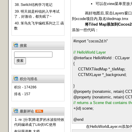
可以在view菜单里放
38. Switch结构学习笔记
39. 明天就是科锐的入学考试
画好地图后,双击Layers窗口里的层(
了，好激动，都失眠了~
到xcode项目内,取名tiledmap.tmx
40. 笨鸟先飞学编程系列之三 函
将Tiled Map添加到Cocos2d
数
添加一些代码：
#import
"
cocos2d.h
"
搜索
//
HelloWorld Layer
@interface HelloWorld : CCLayer
{
CCTMXTiledMap
*
_tileMap;
CCTMXLayer
*
_background;
积分与排名
}
积分 - 174286
@property (nonatomic, retain) 
排名 - 157
@property (nonatomic, retain) 
//
returns a Scene that contains th
+
(id) scene;
最新评论
@end
1. re: [分享]将老罗的水波纹特效
代码编译成了Lib供VC使用
在HelloWorldLayer.m添加
有问题请教 大师