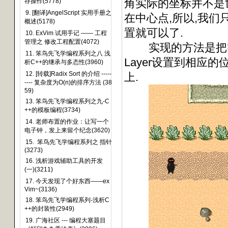
角实际的坐标并不是
存操作(5778)
9. [翻译]AngelScript 实用手册之
在中心点,所以,我
概述(5178)
置就可以了.
10. ExVim 试用手记 —— 工程
管理之 修改工程配置(4072)
实现的方法是把实际中
11. 笨鸟先飞学编程系列之八 浅
Layer设置到相应
析C++的继承与多态性(3960)
12. [转载]Radix Sort 的介绍 -----
上.
---- 复杂度为O(n)的排序方法 (38
59)
13. 笨鸟先飞学编程系列之九-C
++的模板编程(3734)
14. 老师布置的作业：让写一个
电子钟，发上来留个纪念(3620)
15. 笨鸟先飞学编程系列之 指针
(3273)
16. 浅析游戏辅助工具的开发
(一)(3211)
17. 今天发现了个好东西——ex
Vim~(3136)
18. 笨鸟先飞学编程系列-浅析C
++的封装性(2949)
19. 广海社区 --- 编程大塞题目