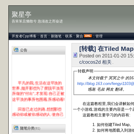
聚星亭
吾笨笨且懒散兮 急须改之而奋进
开发者Cpp博客
::
首页
::
新随笔
::
联系
::
聚合
::
管理
[转载] 在Tiled 
公告
Posted on 2011-01-20 15
c/cocos2d 相关
转载声明
本文转载于
冥冥之中 的1
平凡的我,生活在这平淡的
http://blog.163.com/fengyi1103
世界,抛开那些为了摆脱平淡而
感谢
毛叔 网友 翻译。
所做的"付出",才发现:自己正被
这平淡的事所包围着,所感动着!
在这篇教程里,我们会讲解如何使用coco
回首已走过的路,想想那些
一个小游戏.游戏的主要内容是一个
感动你或被你感动的人:使自己
这篇教程主要学习的内容有:
从中得到升华!!
如何创建Tiled Map。
----besterChen
随笔分类
(81)
吾笨笨且懒散兮 急须改之而奋
如何将地图载入到游