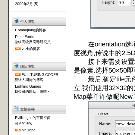
2009年2月 (5)
牛人博客
Combojiang的博客
Peter Ferrie
微软高级反病毒研究员
在orientation选项
vczh的博客
度视角,传说中的2.5D),
接下来需要设置地图大
团队博客
是像素.选择50×50即
FULLTURING CODER
最后,确定tile元
很让人期待的博客...
立,我们使用32×32
Lighting Games
我公司的网站，嘻嘻~
Map菜单许做呢New 
友情链接
EvilKnight 的百度空间
同学的博客
Mr.Dong