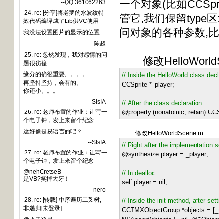
一个对象(比如CCSp
--QQ:361062263
24. re: [分享]将老罗的水波纹特
管它,我们保留type区域
效代码编译成了Lib供VC使用
问对象的各种参数,比如
我没法设置图片的显示的位置
--陈超
25. re: 忽然发现，我对感情的问
修改HelloWorldS
题很彷徨……
缘分的确很重要。。。。
//
Inside the HelloWorld class decl
再坚持坚持，会有的。
CCSprite
*
_player;
你还小。。。
--SIsIA
//
After the class declaration
26. re: 老师布置的作业：让写一
@property (nonatomic, retain) CC
个电子钟，发上来留个纪念
这好像是易语言的吧？
修改HelloWorldScene.m
--SIsIA
//
Right after the implementation s
27. re: 老师布置的作业：让写一
@synthesize player
=
_player;
个电子钟，发上来留个纪念
@nehCretseB
//
In dealloc
是VB?笑掉大牙！
self.player
=
nil;
--nero
28. re: [转载] 中序遍历二叉树,
//
Inside the init method, after set
非递归[未登录]
CCTMXObjectGroup
*
objects
=
[_