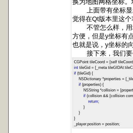
换为地图网格坐标。地图
上面带有坐标显示的
觉得在Qt版本里这
不管怎么样，用地图
方便，但是y坐标有点
也就是说，y坐标的
接下来，我们要修改一下s
CGPoint tileCoord
=
[self tileCoor
int
tileGid
=
[_meta tileGIDAt:tileC
if
(tileGid) {
NSDictionary
*
properties
=
[_ti
if
(properties) {
NSString
*
collision
=
[proper
if
(collision
&&
[collision co
return
;
}
}
}
_player.position
=
position;