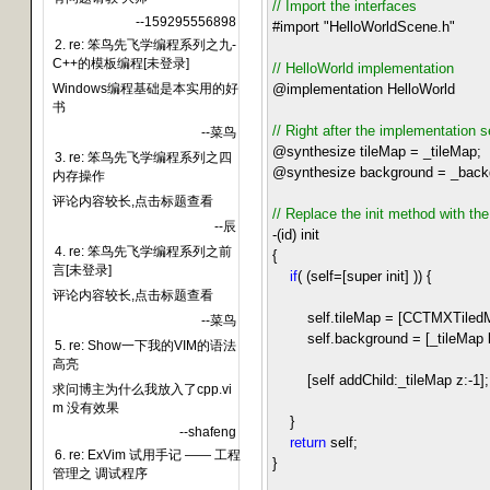
//
Import the interfaces
--159295556898
#import
"
HelloWorldScene.h
"
2. re: 笨鸟先飞学编程系列之九-
C++的模板编程[未登录]
//
HelloWorld implementation
Windows编程基础是本实用的好
@implementation HelloWorld
书
//
Right after the implementation s
--菜鸟
@synthesize tileMap
=
_tileMap;
3. re: 笨鸟先飞学编程系列之四
@synthesize background
=
_back
内存操作
评论内容较长,点击标题查看
//
Replace the init method with the
--辰
-
(id) init
4. re: 笨鸟先飞学编程系列之前
{
言[未登录]
if
( (self
=
[super init] )) {
评论内容较长,点击标题查看
self.tileMap
=
[CCTMXTiledM
--菜鸟
self.background
=
[_tileMap
5. re: Show一下我的VIM的语法
高亮
[self addChild:_tileMap z:
-
1
];
求问博主为什么我放入了cpp.vi
m 没有效果
}
--shafeng
return
self;
6. re: ExVim 试用手记 —— 工程
}
管理之 调试程序