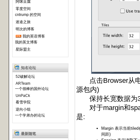
阿咪豆腐
零度空间
cntrump 的空间
迷途之旅
明次的博客
我的英语博客
我的英文博客
星际盟主
知名论坛
52破解论坛
点击Browser从电脑里
ARTeam
源包内)
一个很棒的国外论坛
UnPaCk
保持长宽数据为32×
看雪学院
对于margin和sp
逆向小组
是:
一个学弟办的论坛
Margin 表示当前
最新随笔
间距)