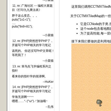
--小菜猫
11. re: 广海社区 --- 编程大塞题
这里我们调用CCTMXTiledM
目《打印九九乘法表》
胖子这么变态。。。
关于CCTMXTiledMap的一
puts("1x1=1");
.....
它是CCNode的子类.所以
puts("9x9=81");
这个node包含着地
为了提高性能,每一层使用
--小菜猫
12. re: [PHP]突然想学PHP了，
接下来我们要做的是利用地图和层的
开篇写个PHP相关的学习笔记
该死的。 你还没写PHP文章呢！
等死我了！
--小菜猫
13. re: 笨鸟先飞学编程系列之
指针
看来你的指针学的很潜啊。
--HuKer
14. re: [PHP]突然想学PHP了，
开篇写个PHP相关的学习笔记
学海无涯啊~~~~
嘿嘿……↖(^ω^)↗加油哦~
--孔伟