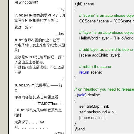
用 windbg调吧
+
(id) scene
--rg
{
7. re: [PHP]突然想学PHP了，开
//
'scene' is an autorelease obje
篇写个PHP相关的学习笔记
CCScene
*
scene
=
[CCScene n
就这一篇？
//
'layer' is an autorelease objec
--test
HelloWorld
*
layer
=
[HelloWorld
8. re: 老师布置的作业：让写一
个电子钟，发上来留个纪念[未登
//
add layer as a child to scene
录]
[scene addChild: layer];
应该是WIN32汇编写的吧，我下
了金山卫士会报毒。
//
return the scene
不过我想应该是误报。不知道是
return
scene;
不是
}
--a
9. re: ExVim 试用手记 —— 前
//
on "dealloc" you need to release 
言
-
(
void
) dealloc
评论内容较长,点击标题查看
{
--TAMI27Thornton
self.tileMap
=
nil;
10. re: 笨鸟先飞学编程系列之
self.background
=
nil;
指针
[super dealloc];
太高深了。。。 学
}
习。。。。。。。。。
@end