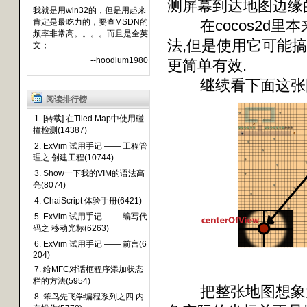
测屏幕到达地图边缘
我就是用win32的，但是用起来
肯定是最吃力的，要查MSDN的
在cocos2d里本
频率非常高。。。。而且是全英
法,但是使用它可能搞
文；
--hoodlum1980
更简单有效.
继续看下面这张
阅读排行榜
1. [转载] 在Tiled Map中使用碰
撞检测(14387)
2. ExVim 试用手记 —— 工程管
理之 创建工程(10744)
3. Show一下我的VIM的语法高
亮(8074)
4. ChaiScript 体验手册(6421)
5. ExVim 试用手记 —— 编写代
码之 移动光标(6263)
6. ExVim 试用手记 —— 前言(6
204)
7. 给MFC对话框程序添加状态
栏的方法(5954)
把整张地图想象为一
8. 笨鸟先飞学编程系列之四 内