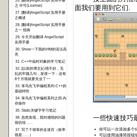
26. [翻译]AngelScript 实用手册
之 许可(License)
面我们要用到它们.
27. [翻译]AngelScript 实用手册
之概述
28. [翻译]AngelScript 实用手册
之一 指南
29. 今天开始翻译 AngelScript
实用手册
30. Show一下我的VIM的语法高
亮
31. C++中临时对象的学习笔记
32. [以前的博文]心情不好，无
乱的牢骚几句，发泄一下：还有
8个月我就要失业了~~
33. 笨鸟先飞学编程系列-C++的
基础特性
34. 笨鸟先飞学编程系列之四 内
存操作
35. Static关键字学习笔记
一些快速技巧最
36. 忽然发现，我对感情的问题
很彷徨……
你可以一次添加多个til
37. 写了个很笨的走迷宫（效率
很差……）
可以使用油漆筒按钮