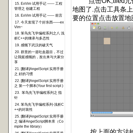
点击OK,tiled元
15. ExVim 试用手记 —— 工程
地图了.点击工具条上的
管理之 创建工程
16. ExVim 试用手记 —— 前言
要的位置点击放置地
17. 今天发现了个好东西——ex
Vim~
18. 笨鸟先飞学编程系列之八 浅
析C++的继承与多态性
19. 感慨下武汉的破天气
20. 群里的一道吐血题目，不过
让我挺感慨的，发出来与大家分
享
21. [翻译]AngelScript 实用手册
之 好的习惯
22. [翻译]AngelScript 实用手册
之 第一个脚本(Your first script )
23. 笨鸟先飞学编程系列之 指
针
24. 笨鸟先飞学编程系列-浅析C
++的封装性
25. [翻译]AngelScript 实用手册
之 编译AngelScript脚本库（Co
mpile the library）
按上面的方法绘制一