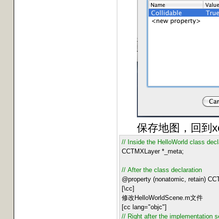
保存地图，回到xcode
//
Inside the HelloWorld class decl
CCTMXLayer
*
_meta;
//
After the class declaration
@property (nonatomic, retain) 
[\cc]
修改HelloWorldScene.m文件
[cc lang
=
"
objc
"
]
//
Right after the implementation s