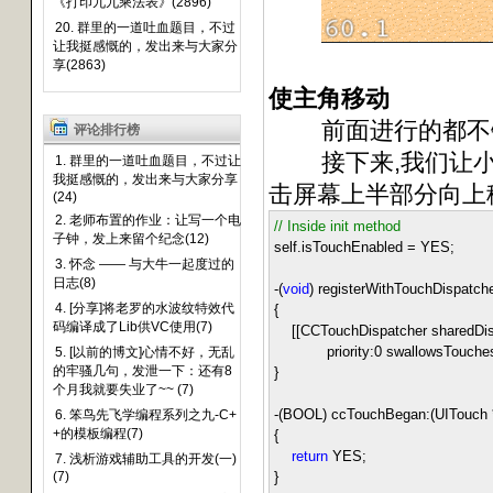
《打印九九乘法表》(2896)
20. 群里的一道吐血题目，不过
让我挺感慨的，发出来与大家分
享(2863)
使主角移动
前面进行的都不错,
评论排行榜
接下来,我们让小忍
1. 群里的一道吐血题目，不过让
我挺感慨的，发出来与大家分享
击屏幕上半部分向上移,依
(24)
2. 老师布置的作业：让写一个电
//
Inside init method
子钟，发上来留个纪念(12)
self.isTouchEnabled
=
YES;
3. 怀念 —— 与大牛一起度过的
日志(8)
-
(
void
) registerWithTouchDispatch
4. [分享]将老罗的水波纹特效代
{
码编译成了Lib供VC使用(7)
[[CCTouchDispatcher sharedDisp
priority:
0
swallowsTouche
5. [以前的博文]心情不好，无乱
的牢骚几句，发泄一下：还有8
}
个月我就要失业了~~ (7)
-
(BOOL) ccTouchBegan:(UITouch
6. 笨鸟先飞学编程系列之九-C+
+的模板编程(7)
{
return
YES;
7. 浅析游戏辅助工具的开发(一)
(7)
}