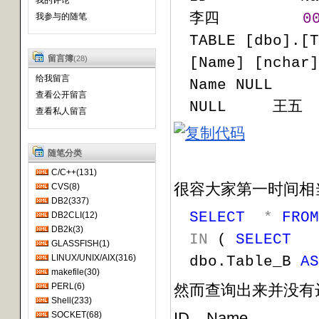
我的评论
李四         
0
我参与的随笔
TABLE [dbo].[T
留言簿
(28)
[Name] [nchar]
给我留言
Name NULL    
查看公开留言
NULL     王五 
查看私人留言
随笔分类
C/C++(131)
很容大家第一时间相
CVS(8)
DB2(337)
SELECT
*
FROM
DB2CLI(12)
DB2k(3)
IN
 ( 
SELECT
   
GLASSFISH(1)
LINUX/UNIX/AIX(316)
dbo.Table_B 
AS
makefile(30)
PERL(6)
然而查询出来并没有
Shell(233)
ID Name
SOCKET(68)