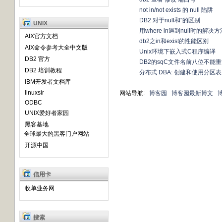
not in/not exists 的 null 陷阱
DB2 对于null和''的区别
UNIX
用where in遇到null时的解决方
AIX官方文档
db2之in和exist的性能区别
AIX命令参考大全中文版
Unix环境下嵌入式C程序编译
DB2 官方
DB2的sqC文件名前八位不能
DB2 培训教程
分布式 DBA: 创建和使用分区表
IBM开发者文档库
linuxsir
网站导航:
博客园
博客园最新博文
ODBC
UNIX爱好者家园
黑客基地
全球最大的黑客门户网站
开源中国
信用卡
收单业务网
搜索