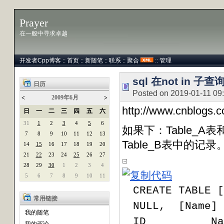
Prayer
在一般中寻求卓越
开发者Cpp博客
::
首页
::
新随笔
::
联系
::
聚合
::
管理
sql 在not in
日历
Posted on 2019-01-11 09
2009年6月
<
>
http://www.cnblogs.
日
一
二
三
四
五
六
31
1
2
3
4
5
6
如果下：Table_A表
7
8
9
10
11
12
13
Table_B表中的记录
14
15
16
17
18
19
20
21
22
23
24
25
26
27
28
29
30
1
2
3
4
5
6
7
8
9
10
11
CREATE TABLE [
常用链接
NULL,  [Name] 
我的随笔
ID          Na