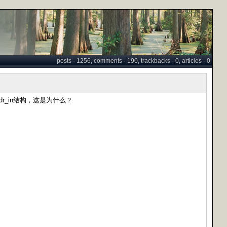
posts - 1256, comments - 190, trackbacks - 0, articles - 0
ddr_in结构，这是为什么？