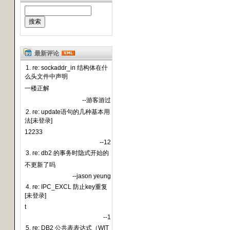
最新评论
1. re: sockaddr_in 结构体在什
么头文件中声明
一楼正解
--游客游过
2. re: update语句的几种基本用
法[未登录]
12233
--12
3. re: db2 的事务时隐式开始的
不更新了吗
--jason yeung
4. re: IPC_EXCL 防止key重复
[未登录]
t
--1
5. re: DB2 公共表表达式（WIT