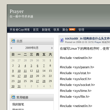
Prayer
在一般中寻求卓越
开发者Cpp博客
::
首页
::
新随笔
::
联系
::
聚合
::
管理
sockaddr_in 结构体在什么头文
日历
Posted on 2008-12-31 10:51
Prayer
阅读(50
2009年8月
<
>
在编写Linux下的网络程序时，使用了so
日
一
二
三
四
五
六
#include <netinet/in.h>
26
27
28
29
30
31
1
2
3
4
5
6
7
8
#include <sys/param.h>
9
10
11
12
13
14
15
#include <sys/stat.h>
16
17
18
19
20
21
22
#include <sys/ioctl.h>
23
24
25
26
27
28
29
#include <sys/socket.h>
30
31
1
2
3
4
5
#include <sys/time.h>
#include <sys/file.h>
常用链接
我的随笔
#include <netinet/in.h>