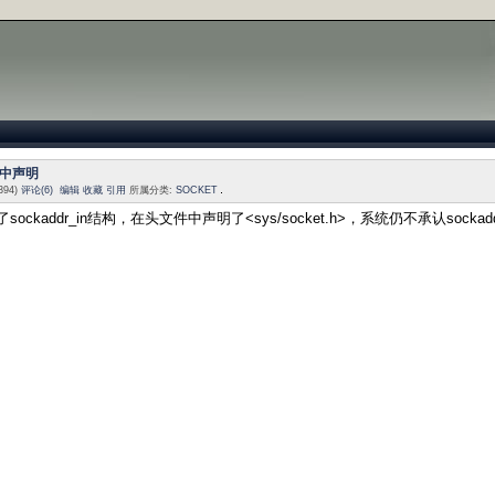
件中声明
394)
评论(6)
编辑
收藏
引用
所属分类:
SOCKET
ckaddr_in结构，在头文件中声明了<sys/socket.h>，
系统
仍不承认socka