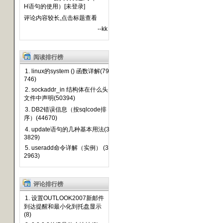
H语句的使用）[未登录]
评论内容较长,点击标题查看
--kk
阅读排行榜
1. linux的system () 函数详解(79
746)
2. sockaddr_in 结构体在什么头
文件中声明(50394)
3. DB2错误信息（按sqlcode排
序）(44670)
4. update语句的几种基本用法(3
3829)
5. useradd命令详解（实例） (3
2963)
评论排行榜
1. 设置OUTLOOK2007新邮件
到达提醒和最小化到托盘显示
(8)