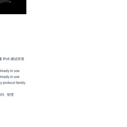
建 IPv6 测试环境
ady in use
ady in use
 protocol family.
博问
管理