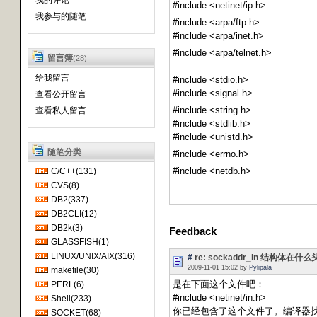
我的评论
#include <netinet/ip.h>
我参与的随笔
#include <arpa/ftp.h>
#include <arpa/inet.h>
#include <arpa/telnet.h>
留言簿
(28)
给我留言
#include <stdio.h>
#include <signal.h>
查看公开留言
#include <string.h>
查看私人留言
#include <stdlib.h>
#include <unistd.h>
随笔分类
#include <errno.h>
#include <netdb.h>
C/C++(131)
CVS(8)
DB2(337)
DB2CLI(12)
DB2k(3)
Feedback
GLASSFISH(1)
LINUX/UNIX/AIX(316)
#
re: sockaddr_in 结构体
2009-11-01 15:02 by
Pylipala
makefile(30)
是在下面这个文件吧：
PERL(6)
#include <netinet/in.h>
Shell(233)
你已经包含了这个文件了。编译器找不到大
SOCKET(68)