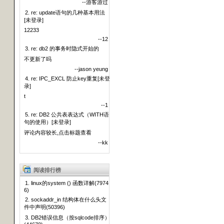
--游客游过
2. re: update语句的几种基本用法
[未登录]
12233
--12
3. re: db2 的事务时隐式开始的
不更新了吗
--jason yeung
4. re: IPC_EXCL 防止key重复[未登
录]
t
--1
5. re: DB2 公共表表达式（WITH语
句的使用）[未登录]
评论内容较长,点击标题查看
--kk
阅读排行榜
1. linux的system () 函数详解(7974
6)
2. sockaddr_in 结构体在什么头文
件中声明(50396)
3. DB2错误信息（按sqlcode排序）