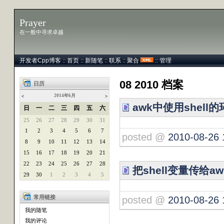
Prayer
在一般中寻求卓越
开发者Cpp博客
::
首页
::
新随笔
::
联系
::
聚合
::
管理
08 2010 档案
日历
2014年6月
<
>
awk中使用shell
日
一
二
三
四
五
六
25
26
27
28
29
30
31
1
2
3
4
5
6
7
posted @
2010-08-26 
8
9
10
11
12
13
14
15
16
17
18
19
20
21
22
23
24
25
26
27
28
把shell变量传给a
29
30
1
2
3
4
5
常用链接
posted @
2010-08-26 
我的随笔
我的评论