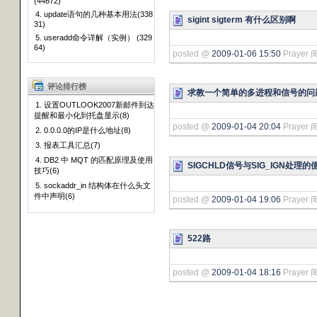
(44672)
4. update语句的几种基本用法(338
sigint sigterm 有什么区别啊
31)
5. useradd命令详解（实例） (329
64)
posted @
2009-01-06 15:50
Prayer 
评论排行榜
求教一个简单的多进程和信号的问
1. 设置OUTLOOK2007新邮件到达
提醒和最小化到托盘显示(8)
posted @
2009-01-04 20:04
Prayer 
2. 0.0.0.0的IP是什么地址(8)
3. 报表工具汇总(7)
4. DB2 中 MQT 的匹配原理及使用
SIGCHLD信号与SIG_IGN处理的
技巧(6)
5. sockaddr_in 结构体在什么头文
件中声明(6)
posted @
2009-01-04 19:06
Prayer 
522路
posted @
2009-01-04 18:16
Prayer 