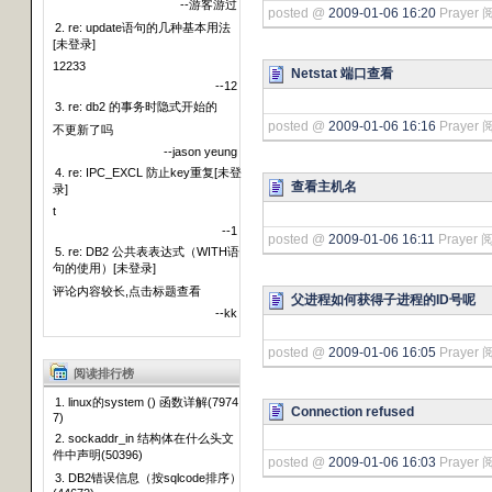
--游客游过
posted @
2009-01-06 16:20
Prayer 
2. re: update语句的几种基本用法
[未登录]
12233
Netstat 端口查看
--12
3. re: db2 的事务时隐式开始的
posted @
2009-01-06 16:16
Prayer 
不更新了吗
--jason yeung
4. re: IPC_EXCL 防止key重复[未登
查看主机名
录]
t
--1
posted @
2009-01-06 16:11
Prayer 阅
5. re: DB2 公共表表达式（WITH语
句的使用）[未登录]
评论内容较长,点击标题查看
父进程如何获得子进程的ID号呢
--kk
posted @
2009-01-06 16:05
Prayer 
阅读排行榜
1. linux的system () 函数详解(7974
Connection refused
7)
2. sockaddr_in 结构体在什么头文
件中声明(50396)
posted @
2009-01-06 16:03
Prayer 
3. DB2错误信息（按sqlcode排序）