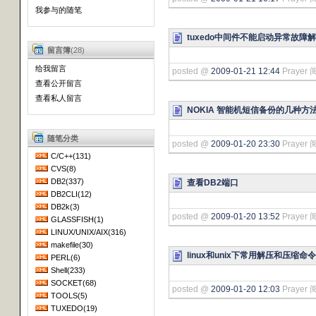
我参与的随笔
tuxedo中间件不能启动异常故障
留言簿
(28)
给我留言
posted @
2009-01-21 12:44
Prayer 
查看公开留言
查看私人留言
NOKIA 智能机短信备份的几种方
随笔分类
posted @
2009-01-20 23:30
Prayer 
C/C++(131)
CVS(8)
DB2(337)
查看DB2端口
DB2CLI(12)
DB2k(3)
posted @
2009-01-20 13:52
Prayer 
GLASSFISH(1)
LINUX/UNIX/AIX(316)
makefile(30)
linux和unix下常用解压和压缩命令
PERL(6)
Shell(233)
SOCKET(68)
posted @
2009-01-20 12:03
Prayer 
TOOLS(5)
TUXEDO(19)