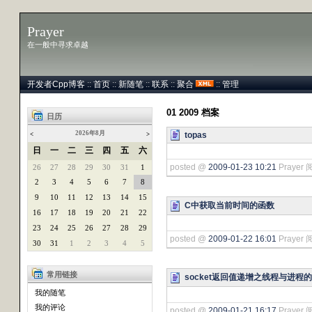
Prayer
在一般中寻求卓越
开发者Cpp博客
::
首页
::
新随笔
::
联系
::
聚合
::
管理
01 2009 档案
日历
2026年8月
topas
<
>
日
一
二
三
四
五
六
posted @
2009-01-23 10:21
Prayer 
26
27
28
29
30
31
1
2
3
4
5
6
7
8
9
10
11
12
13
14
15
C中获取当前时间的函数
16
17
18
19
20
21
22
23
24
25
26
27
28
29
posted @
2009-01-22 16:01
Prayer 
30
31
1
2
3
4
5
常用链接
socket返回值递增之线程与进程
我的随笔
我的评论
posted @
2009-01-21 16:17
Prayer 