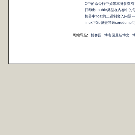
C中的命令行中如果本身参数有
打印出double类型在内存中的
机器中float的二进制舍入问题 -
linux下So覆盖导致coredum
网站导航:
博客园
博客园最新博文