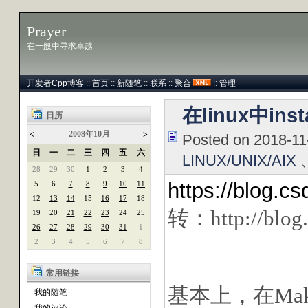
Prayer
在一般中寻求卓越
开发者Cpp博客
::
首页
::
新随笔
::
联系
::
聚合
::
管理
在linux中in
日历
2008年10月
<
>
Posted on 2018-11
日
一
二
三
四
五
六
LINUX/UNIX/AIX
28
29
30
1
2
3
4
https://blog.c
5
6
7
8
9
10
11
12
13
14
15
16
17
18
转：http
://blo
19
20
21
22
23
24
25
26
27
28
29
30
31
1
2
3
4
5
6
7
8
常用链接
基本上，在Make
我的随笔