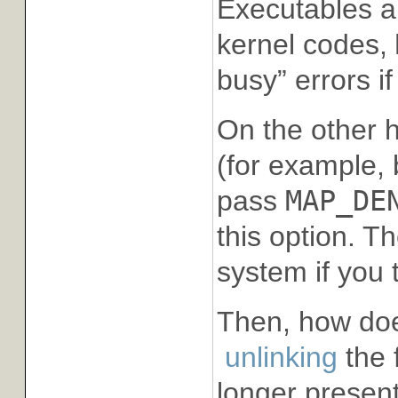
Executables a
kernel codes,
busy” errors i
On the other 
(for example, 
pass
MAP_DE
this option. 
system if you 
Then, how d
unlinking
the 
longer present 