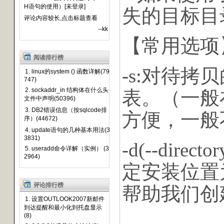
H语句的使用）[未登录]
失的目标目
评论内容较长,点击标题查看
--kk
【常用选项
阅读排行榜
-s:对待拷
1. linux的system () 函数详解(79
747)
2. sockaddr_in 结构体在什么头
表。（一般在
文件中声明(50396)
3. DB2错误信息（按sqlcode排
方便，一般
序）(44672)
4. update语句的几种基本用法(3
3831)
-d(--di
5. useradd命令详解（实例） (3
2964)
定安装位置为/us
评论排行榜
帮助我们创
1. 设置OUTLOOK2007新邮件
到达提醒和最小化到托盘显示
(8)