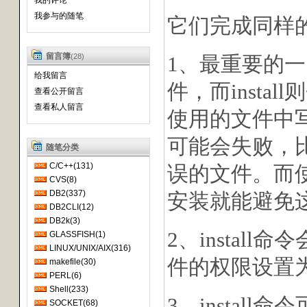
我的评论
我参与的随笔
它们完成同样
留言簿
(28)
1、最重要的
给我留言
件，而inst
查看公开留言
查看私人留言
使用的文件中
可能会失败，
随笔分类
C/C++(131)
误的文件。而使
CVS(8)
DB2(337)
安装就能避免
DB2CLI(12)
DB2k(3)
2、instal
GLASSFISH(1)
LINUX/UNIX/AIX(316)
件的权限设置为rw
makefile(30)
PERL(6)
Shell(233)
3、instal
SOCKET(68)