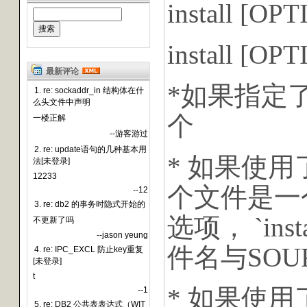
install [OP
install [OP
最新评论
*如果指定了两
1. re: sockaddr_in 结构体在什
么头文件中声明
个
一楼正解
--游客游过
2. re: update语句的几种基本用
* 如果使用了 `
法[未登录]
12233
个文件是一个目录并
--12
3. re: db2 的事务时隐式开始的
选项， `i
不更新了吗
--jason yeung
件名与SOU
4. re: IPC_EXCL 防止key重复
[未登录]
t
* 如果使用了 `-
--1
5. re: DB2 公共表表达式（WIT