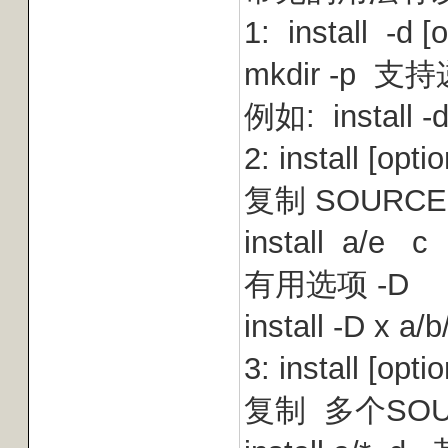
1: install -
mkdir -p 支
例如: install -
2: install [o
复制 SOURCE
install a/
有用选项 -D
install -D x 
3: install [o
复制 多个SO