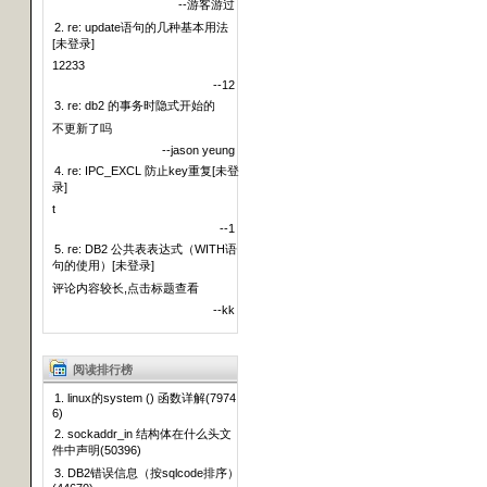
--游客游过
2. re: update语句的几种基本用法
[未登录]
12233
--12
3. re: db2 的事务时隐式开始的
不更新了吗
--jason yeung
4. re: IPC_EXCL 防止key重复[未登
录]
t
--1
5. re: DB2 公共表表达式（WITH语
句的使用）[未登录]
评论内容较长,点击标题查看
--kk
阅读排行榜
1. linux的system () 函数详解(7974
6)
2. sockaddr_in 结构体在什么头文
件中声明(50396)
3. DB2错误信息（按sqlcode排序）