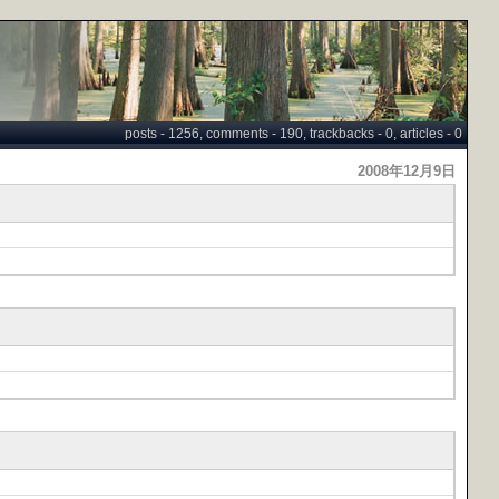
posts - 1256, comments - 190, trackbacks - 0, articles - 0
2008年12月9日