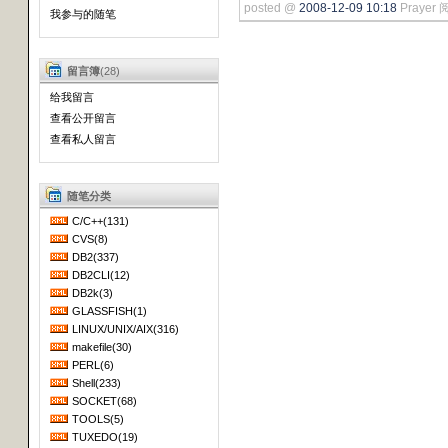
posted @
2008-12-09 10:18
Prayer 
我参与的随笔
留言簿
(28)
给我留言
查看公开留言
查看私人留言
随笔分类
C/C++(131)
CVS(8)
DB2(337)
DB2CLI(12)
DB2k(3)
GLASSFISH(1)
LINUX/UNIX/AIX(316)
makefile(30)
PERL(6)
Shell(233)
SOCKET(68)
TOOLS(5)
TUXEDO(19)