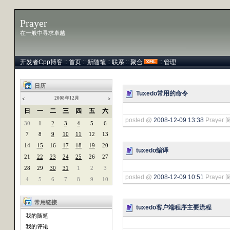
Prayer
在一般中寻求卓越
开发者Cpp博客
::
首页
::
新随笔
::
联系
::
聚合
::
管理
日历
Tuxedo常用的命令
2008年12月
<
>
日
一
二
三
四
五
六
posted @
2008-12-09 13:38
Prayer 
30
1
2
3
4
5
6
7
8
9
10
11
12
13
14
15
16
17
18
19
20
tuxedo编译
21
22
23
24
25
26
27
28
29
30
31
1
2
3
posted @
2008-12-09 10:51
Prayer 
4
5
6
7
8
9
10
常用链接
tuxedo客户端程序主要流程
我的随笔
我的评论