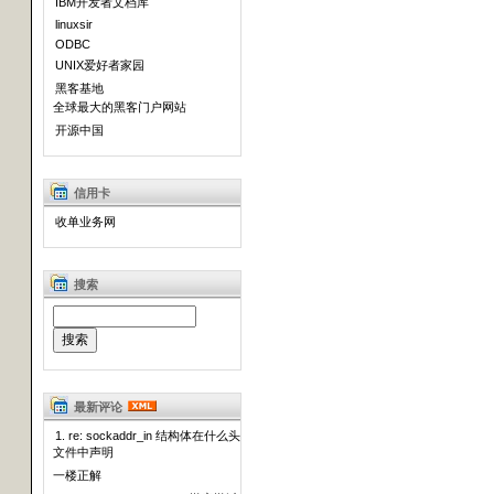
IBM开发者文档库
linuxsir
ODBC
UNIX爱好者家园
黑客基地
全球最大的黑客门户网站
开源中国
信用卡
收单业务网
搜索
最新评论
1. re: sockaddr_in 结构体在什么头
文件中声明
一楼正解