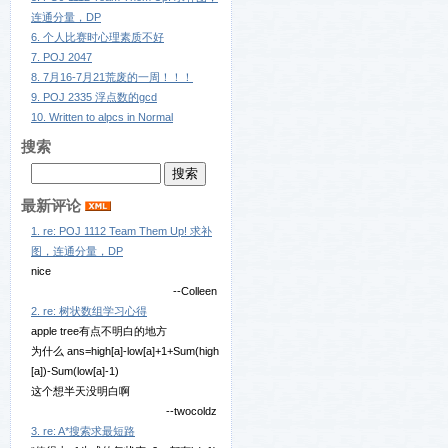
连通分量，DP
6. 个人比赛时心理素质不好
7. POJ 2047
8. 7月16-7月21荒废的一周！！！
9. POJ 2335 浮点数的gcd
10. Written to alpcs in Normal
搜索
最新评论
1. re: POJ 1112 Team Them Up! 求补
图，连通分量，DP
nice
--Colleen
2. re: 树状数组学习心得
apple tree有点不明白的地方
为什么 ans=high[a]-low[a]+1+Sum(high
[a])-Sum(low[a]-1)
这个想半天没明白啊
--twocoldz
3. re: A*搜索求最短路