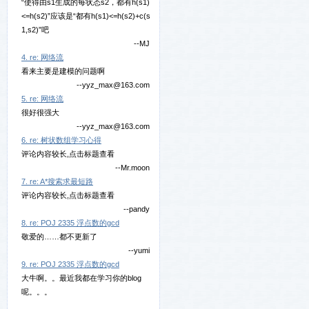
“使得由s1生成的每状态s2，都有h(s1)
<=h(s2)”应该是“都有h(s1)<=h(s2)+c(s
1,s2)”吧
--MJ
4. re: 网络流
看来主要是建模的问题啊
--yyz_max@163.com
5. re: 网络流
很好很强大
--yyz_max@163.com
6. re: 树状数组学习心得
评论内容较长,点击标题查看
--Mr.moon
7. re: A*搜索求最短路
评论内容较长,点击标题查看
--pandy
8. re: POJ 2335 浮点数的gcd
敬爱的……都不更新了
--yumi
9. re: POJ 2335 浮点数的gcd
大牛啊。。最近我都在学习你的blog
呢。。。