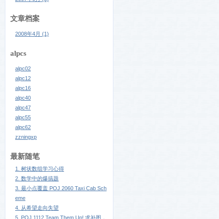
文章档案
2008年4月 (1)
alpcs
alpc02
alpc12
alpc16
alpc40
alpc47
alpc55
alpc62
zzningxp
最新随笔
1. 树状数组学习心得
2. 数学中的爆搞题
3. 最小点覆盖 POJ 2060 Taxi Cab Sch
eme
4. 从希望走向失望
5. POJ 1112 Team Them Up! 求补图，