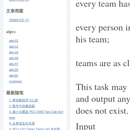
every team has
文章档案
2008年4月 (1)
every person i
alpcs
his team;
alpc02
alpc12
alpc16
alpc40
teams are as cl
alpc47
alpc55
alpc62
zzningxp
This task may 
最新随笔
and output any 
1. 树状数组学习心得
2. 数学中的爆搞题
does not exist.
3. 最小点覆盖 POJ 2060 Taxi Cab Sch
eme
Input
4. 从希望走向失望
5. POJ 1112 Team Them Up! 求补图，