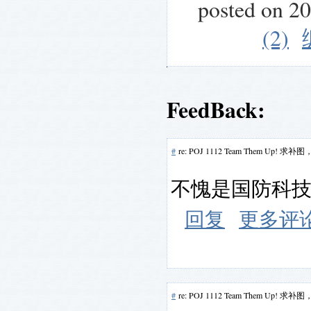
posted on 2
(2)
FeedBack:
#
re: POJ 1112 Team Them Up!
不愧是国防科
回复
更多评
#
re: POJ 1112 Team Them Up!