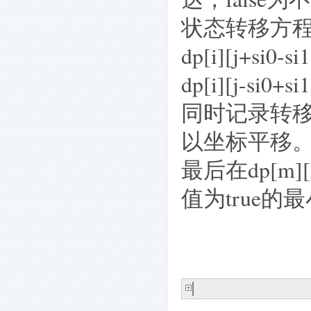
状态转移方
dp[i][j+si0-si1
dp[i][j-si0+si1
同时记录转
以坐标平移
最后在
dp[m][
值为
true
的最