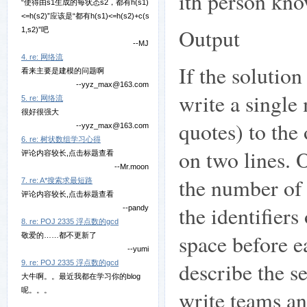
ith person kno
“使得由s1生成的每状态s2，都有h(s1)
<=h(s2)”应该是“都有h(s1)<=h(s2)+c(s
Output
1,s2)”吧
--MJ
4. re: 网络流
If the solution
看来主要是建模的问题啊
--yyz_max@163.com
write a single
5. re: 网络流
很好很强大
quotes) to the 
--yyz_max@163.com
6. re: 树状数组学习心得
on two lines. O
评论内容较长,点击标题查看
--Mr.moon
the number of 
7. re: A*搜索求最短路
评论内容较长,点击标题查看
the identifiers
--pandy
8. re: POJ 2335 浮点数的gcd
space before e
敬爱的……都不更新了
--yumi
describe the 
9. re: POJ 2335 浮点数的gcd
大牛啊。。最近我都在学习你的blog
呢。。。
write teams an