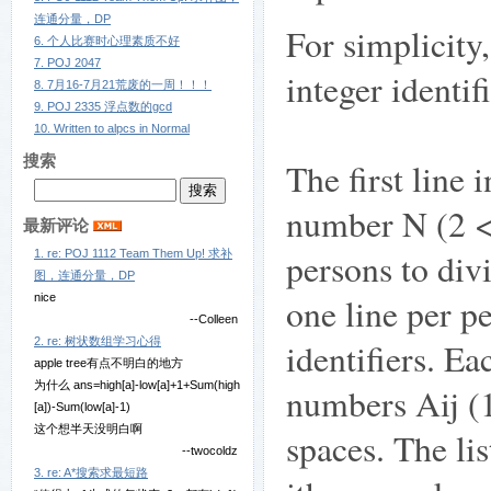
连通分量，DP
For simplicity
6. 个人比赛时心理素质不好
7. POJ 2047
integer identif
8. 7月16-7月21荒废的一周！！！
9. POJ 2335 浮点数的gcd
10. Written to alpcs in Normal
搜索
The first line 
number N (2 <
最新评论
persons to div
1. re: POJ 1112 Team Them Up! 求补
图，连通分量，DP
nice
one line per p
--Colleen
2. re: 树状数组学习心得
identifiers. Ea
apple tree有点不明白的地方
为什么 ans=high[a]-low[a]+1+Sum(high
numbers Aij (1
[a])-Sum(low[a]-1)
这个想半天没明白啊
spaces. The lis
--twocoldz
3. re: A*搜索求最短路