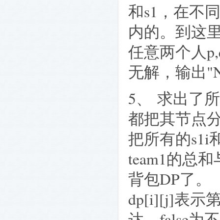
和
s1
，在不
内的。到这
任意两个人
p,
无解，输出
"N
5、
求出了所
都把其节点
把所有的
s1i
team1
的总和
背包
DP
了。
dp[i][j]
表示
达，
false
为不