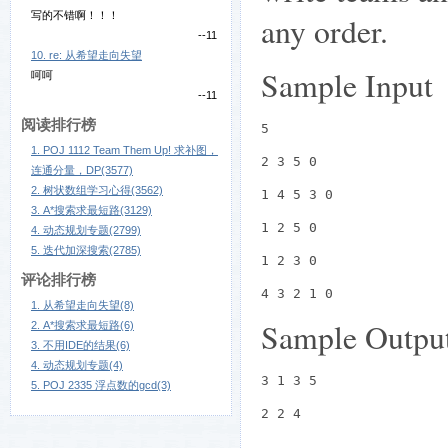
写的不错啊！！！
any order.
--11
10. re: 从希望走向失望
Sample Input
呵呵
--11
阅读排行榜
5
1. POJ 1112 Team Them Up! 求补图，
2 3 5 0
连通分量，DP(3577)
2. 树状数组学习心得(3562)
1 4 5 3 0
3. A*搜索求最短路(3129)
1 2 5 0
4. 动态规划专题(2799)
5. 迭代加深搜索(2785)
1 2 3 0
评论排行榜
4 3 2 1 0
1. 从希望走向失望(8)
Sample Outpu
2. A*搜索求最短路(6)
3. 不用IDE的结果(6)
4. 动态规划专题(4)
3 1 3 5
5. POJ 2335 浮点数的gcd(3)
2 2 4