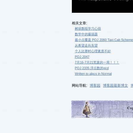
相关文章:
树状数组学习心得
数学中的爆搞题
最小点覆盖 POJ 2060 Taxi Cab Scheme
从希望走向失望
个人比赛时心理素质不好
POJ 2047
7月16-7月21荒废的一周！！！
POJ 2335 浮点数的gcd
Written to alpcs in Normal
网站导航:
博客园
博客园最新博文
Co