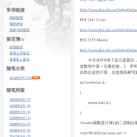
http://acm.pku.edu.cn/JudgeOnli
常用链接
我的随笔
POJ 2481 Cows
我的评论
http://acm.pku.edu.cn/JudgeOnli
我参与的随笔
留言簿
POJ 2155 Matrix
(8)
给我留言
http://acm.pku.edu.cn/JudgeOnli
查看公开留言
今天在
POJ
淘了这几道题目
查看私人留言
改数组中某一元素的值，
2
、求
随笔分类
以胜任这些计算，但是线段树写
ACM/ICPC(20)
int lowbit(int k)
随笔档案
{
2008年9月 (3)
return k&(-k);
2008年8月 (4)
}
2008年7月 (1)
2008年6月 (2)
//lowbit
函数是计算
k
的二进制位
2008年5月 (2)
2008年4月 (5)
void Modify(int num, int v)
2007年9月 (3)