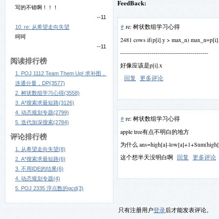
FeedBack:
写的不错啊！！！
--11
#
re: 树状数组学习心得
10. re: 从希望走向失望
呵呵
2481 cows if(p[i].y > max_n) max_n=p[i].
--11
---------------------------------------------
阅读排行榜
好像应该是p[i].x
1. POJ 1112 Team Them Up! 求补图，
回复
更多评论
连通分量，DP(3577)
2. 树状数组学习心得(3558)
3. A*搜索求最短路(3126)
4. 动态规划专题(2799)
#
re: 树状数组学习心得
5. 迭代加深搜索(2784)
apple tree有点不明白的地方
评论排行榜
为什么 ans=high[a]-low[a]+1+Sum(high[a
1. 从希望走向失望(8)
这个想半天没明白啊
回复
更多评论
2. A*搜索求最短路(6)
3. 不用IDE的结果(6)
4. 动态规划专题(4)
5. POJ 2335 浮点数的gcd(3)
只有注册用户
登录
后才能发表评论。