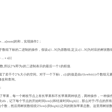
]+…a[num]
的和，实现操作
2
；
于数组下标的二进制的操作，假设
a[1...N]
为原数组
,
定义
c[1...N]
为对应的树状数
 ... + a[i]
数
,
所以
2^k
即为
i
的二进制表示的最后一个
1
的权值
.
成了若干个
2^k
大小的空间。对于一个下标
i
，
c[i]
的值是由
i/(lowbit(i))
个数组元
修改和查询。
：
了苹果，每一个树枝节点上有长苹果和不长苹果两种状态，两种操作，一种操
次
dfs
，记下每个节点的开始时间
low[i]
和结束时间
high[i]
，那么对于
i
节点的所有
的个数，然后用树状数组统计
low[i]
到
high[i]
之间的附加苹果总数。这里用树状