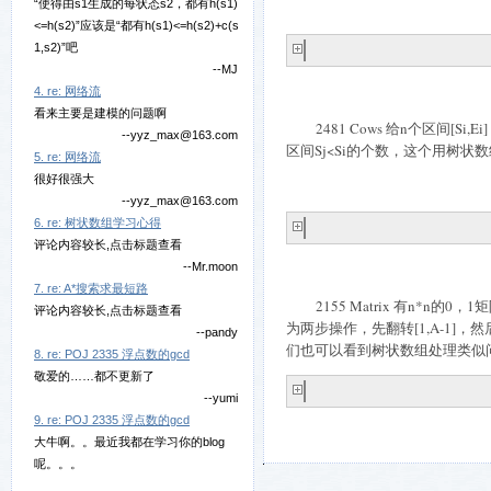
“使得由s1生成的每状态s2，都有h(s1)
<=h(s2)”应该是“都有h(s1)<=h(s2)+c(s
1,s2)”吧
--MJ
4. re: 网络流
看来主要是建模的问题啊
2481 Cows
给
n
个区间
[Si,Ei]
--yyz_max@163.com
区间
Sj<Si
的个数，这个用树状数
5. re: 网络流
很好很强大
--yyz_max@163.com
6. re: 树状数组学习心得
评论内容较长,点击标题查看
--Mr.moon
7. re: A*搜索求最短路
2155 Matrix
有
n*n
的
0
，
1
矩
评论内容较长,点击标题查看
为两步操作，先翻转
[1,A-1]
，然
--pandy
们也可以看到树状数组处理类似
8. re: POJ 2335 浮点数的gcd
敬爱的……都不更新了
--yumi
9. re: POJ 2335 浮点数的gcd
大牛啊。。最近我都在学习你的blog
呢。。。