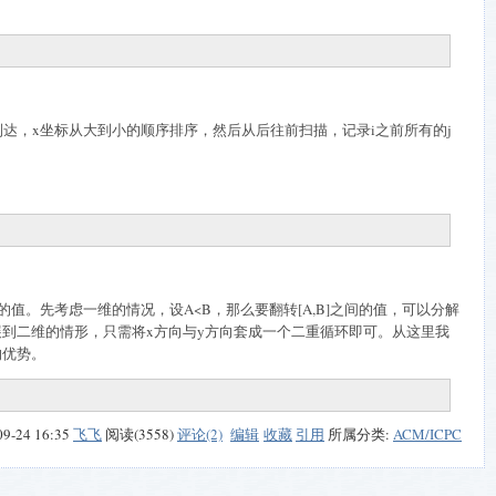
到达，
x
坐标从大到小的顺序排序，然后从后往前扫描，记录
i
之前所有的
j
的值。先考虑一维的情况，设
A<B
，那么要翻转
[A,B]
之间的值，可以分解
展到二维的情形，只需将
x
方向与
y
方向套成一个二重循环即可。从这里我
的优势。
09-24 16:35
飞飞
阅读(3558)
评论(2)
编辑
收藏
引用
所属分类:
ACM/ICPC