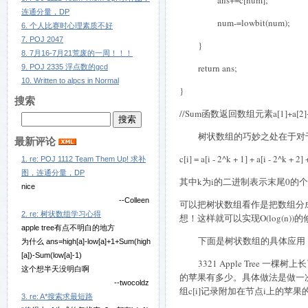
ans+=c[num];
连通分量，DP
num-=lowbit(num);
6. 个人比赛时心理素质不好
7. POJ 2047
}
8. 7月16-7月21荒废的一周！！！
return ans;
9. POJ 2335 浮点数的gcd
10. Written to alpcs in Normal
}
搜索
//Sum
函数返回数组元素
a[1]+a[2
树状数组的巧妙之处在于对
最新评论
c[i] = a[i - 2^k + 1] + a[i - 2^k + 2] +
1. re: POJ 1112 Team Them Up! 求补
图，连通分量，DP
其中
k
为
i
的二进制表示末尾
0
的个
nice
--Colleen
可以把树状数组看作是把数组分
2. re: 树状数组学习心得
想！这样就可以实现
O(log(n))
的
apple tree有点不明白的地方
下面是树状数组的具体应用
为什么 ans=high[a]-low[a]+1+Sum(high
[a])-Sum(low[a]-1)
3321 Apple Tree
一棵树上长
这个想半天没明白啊
的苹果有多少。具体做法是做一
--twocoldz
组
c[i]
记录附加在节点
i
上的苹果
3. re: A*搜索求最短路