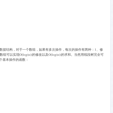
数据结构，对于一个数组，如果有多次操作，每次的操作有两种：
1
、修
数组可以实现
O(log(n))
的修改以及
O(log(n))
的求和。当然用线段树完全可
个基本操作的函数：