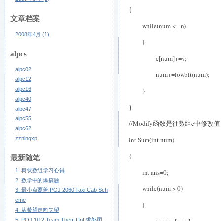
{
文章档案
while(num <= n)
2008年4月 (1)
{
alpcs
c[num]+=v;
alpc02
num+=lowbit(num);
alpc12
alpc16
}
alpc40
}
alpc47
alpc55
//Modify
函数是往数组
c
中修改值
alpc62
zzningxp
int Sum(int num)
{
最新随笔
1. 树状数组学习心得
int ans=0;
2. 数学中的爆搞题
while(num > 0)
3. 最小点覆盖 POJ 2060 Taxi Cab Sch
eme
{
4. 从希望走向失望
5. POJ 1112 Team Them Up! 求补图，