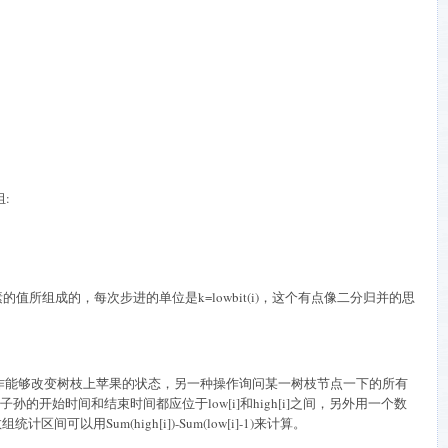
组
:
素的值所组成的，每次步进的单位是
k=lowbit(i)
，这个有点像二分归并的思
作能够改变树枝上苹果的状态，另一种操作询问某一树枝节点一下的所有
子孙的开始时间和结束时间都应位于
low[i]
和
high[i]
之间，另外用一个数
数组统计区间可以用
Sum(high[i])-Sum(low[i]-1)
来计算。