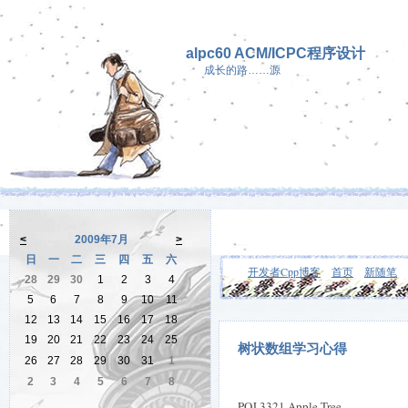
alpc60 ACM/ICPC程序设计
成长的路……源
<
2009年7月
>
日
一
二
三
四
五
六
开发者Cpp博客
首页
新随笔
28
29
30
1
2
3
4
5
6
7
8
9
10
11
12
13
14
15
16
17
18
19
20
21
22
23
24
25
树状数组学习心得
26
27
28
29
30
31
1
2
3
4
5
6
7
8
POJ 3321 Apple Tree