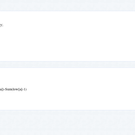
y;
])-Sum(low[a]-1)