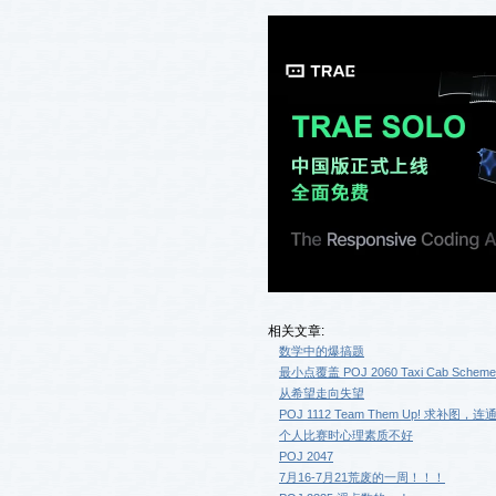
相关文章:
数学中的爆搞题
最小点覆盖 POJ 2060 Taxi Cab Scheme
从希望走向失望
POJ 1112 Team Them Up! 求补图，
个人比赛时心理素质不好
POJ 2047
7月16-7月21荒废的一周！！！