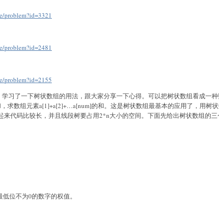
ne/problem?id=3321
ne/problem?id=2481
ne/problem?id=2155
，学习了一下树状数组的用法，跟大家分享一下心得。可以把树状数组看成一种
和，求数组元素
a[1]+a[2]+…a[num]
的和。这是树状数组最基本的应用了，用树状
起来代码比较长，并且线段树要占用
2*n
大小的空间。下面先给出树状数组的三
最低位不为
0
的数字的权值。