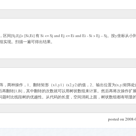
，区间
[Sj,Ej]< [Si,Ei]
有
Si <= Sj and Ej <= Ei and Ei - Si > Ej – Sj
。按
y
坐标从小
组实现。扫描一遍可得出结果。
阵，两种操作，
1
、翻转矩形（
x1,y1
）
(x2,y2)
的值，
2
、输出位置为
(x,y)
矩阵处
后再翻转
[1,B]
，其中翻转的次数就可以用树状数组来计算。然后再将次操作扩
问题时比线段树的优越性。从代码的长度，空间消耗上面，树状数组都有明显
posted on 2008-