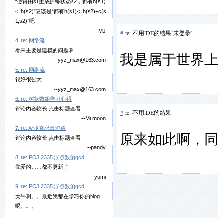
“使得由s1生成的每状态s2，都有h(s1)
<=h(s2)”应该是“都有h(s1)<=h(s2)+c(s
1,s2)”吧
--MJ
#
re: 不用IDE的结果[未登录]
4. re: 网络流
看来主要是建模的问题啊
我是属于世界上
--yyz_max@163.com
5. re: 网络流
很好很强大
--yyz_max@163.com
6. re: 树状数组学习心得
评论内容较长,点击标题查看
#
re: 不用IDE的结果
--Mr.moon
7. re: A*搜索求最短路
原来如此啊，同
评论内容较长,点击标题查看
--pandy
8. re: POJ 2335 浮点数的gcd
敬爱的……都不更新了
--yumi
9. re: POJ 2335 浮点数的gcd
大牛啊。。最近我都在学习你的blog
呢。。。