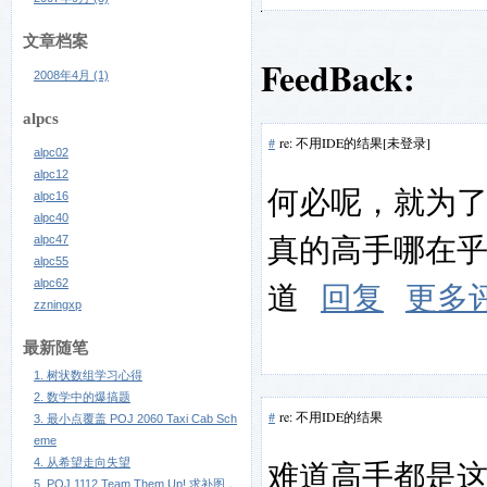
文章档案
FeedBack:
2008年4月 (1)
alpcs
#
re: 不用IDE的结果[未登录]
alpc02
alpc12
何必呢，就为了
alpc16
alpc40
真的高手哪在
alpc47
alpc55
道
回复
更多
alpc62
zzningxp
最新随笔
1. 树状数组学习心得
2. 数学中的爆搞题
#
re: 不用IDE的结果
3. 最小点覆盖 POJ 2060 Taxi Cab Sch
eme
难道高手都是
4. 从希望走向失望
5. POJ 1112 Team Them Up! 求补图，