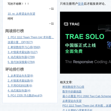
只有注册用户
登录
后才能发表评论。
写的不错啊！！！
--11
10. re: 从希望走向失望
呵呵
--11
阅读排行榜
1. POJ 1112 Team Them Up! 求补图，
连通分量，DP(3577)
2. 树状数组学习心得(3560)
3. A*搜索求最短路(3127)
4. 动态规划专题(2799)
5. 迭代加深搜索(2784)
评论排行榜
1. 从希望走向失望(8)
2. A*搜索求最短路(6)
相关文章:
3. 不用IDE的结果(6)
树状数组学习心得
4. 动态规划专题(4)
数学中的爆搞题
5. POJ 2335 浮点数的gcd(3)
最小点覆盖 POJ 2060 Taxi Cab Scheme
从希望走向失望
POJ 1112 Team Them Up! 求补图，
个人比赛时心理素质不好