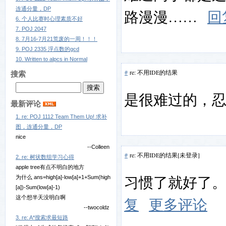
连通分量，DP
路漫漫……
回
6. 个人比赛时心理素质不好
7. POJ 2047
8. 7月16-7月21荒废的一周！！！
9. POJ 2335 浮点数的gcd
10. Written to alpcs in Normal
#
re: 不用IDE的结果
搜索
是很难过的，
最新评论
1. re: POJ 1112 Team Them Up! 求补
图，连通分量，DP
nice
--Colleen
#
re: 不用IDE的结果[未登录]
2. re: 树状数组学习心得
apple tree有点不明白的地方
习惯了就好了。
为什么 ans=high[a]-low[a]+1+Sum(high
[a])-Sum(low[a]-1)
这个想半天没明白啊
复
更多评论
--twocoldz
3. re: A*搜索求最短路