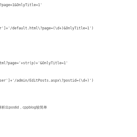
?page=1&OnlyTitle=1'
r']+'/default.html\?page=(\d+)&OnlyTitle=1')
tml?page='+str(p)+'&OnlyTitle=1'
ser']+'/admin/EditPosts.aspx\?postid=(\d+)')
stid，cppblog较简单