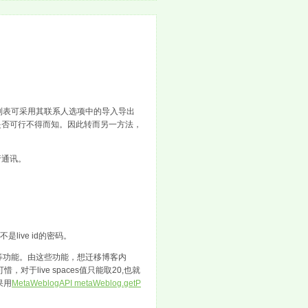
系人列表可采用其联系人选项中的导入导出
上是否可行不得而知。因此转而另一方法，
进行通讯。
而不是live id的密码。
息等功能。由这些功能，想迁移博客内
于live spaces值只能取20,也就
果用
MetaWeblogAPI metaWeblog.getP