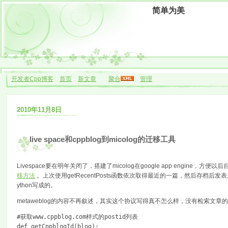
简单为美
开发者Cpp博客
首页
新文章
聚合
管理
2010年11月8日
live space和cppblog到micolog的迁移工具
Livespace要在明年关闭了，搭建了micolog在google app engine，方便
移方法
。上次使用getRecentPosts函数依次取得最近的一篇，然后存档后
ython写成的。
metaweblog的内容不再叙述，其实这个协议写得真不怎么样，没有检索文章的
#获取www.cppblog.com样式的postid列表
def getCppblogId(blog):