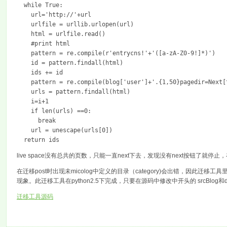
  while True:
    url='http://'+url
    urlfile = urllib.urlopen(url)
    html = urlfile.read()
    #print html
    pattern = re.compile(r'entrycns!'+'([a-zA-Z0-9!]*)')
    id = pattern.findall(html)
    ids += id
    pattern = re.compile(blog['user']+'.{1,50}pagedir=Next[
    urls = pattern.findall(html)
    i=i+1
    if len(urls) ==0:
      break
    url = unescape(urls[0])
  return ids
live space没有总共的页数，只能一直next下去，发现没有next按钮了就停止
在迁移post时出现未micolog中定义的目录（category)会出错，因此
现象。此迁移工具在python2.5下完成，只要在源码中修改中开头的 srcBlog
迁移工具源码