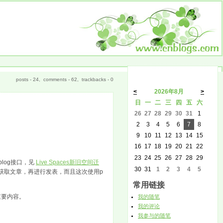
posts - 24, comments - 62, trackbacks - 0
<
2026年8月
>
日
一
二
三
四
五
六
26
27
28
29
30
31
1
2
3
4
5
6
7
8
9
10
11
12
13
14
15
16
17
18
19
20
21
22
23
24
25
26
27
28
29
eblog接口，见
Live Spaces新旧空间迁
30
31
1
2
3
4
5
t接口获取文章，再进行发表，而且这次使用p
常用链接
重要内容。
我的随笔
我的评论
我参与的随笔