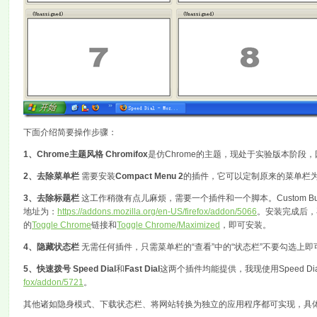
下面介绍简要操作步骤：
1、Chrome主题风格 Chromifox
是仿Chrome的主题，现处于实验版本阶
2、去除菜单栏
需要安装
Compact Menu 2
的插件，它可以定制原来的菜单栏
3、去除标题栏
这工作稍微有点儿麻烦，需要一个插件和一个脚本。Custom Bu
地址为：
https://addons.mozilla.org/en-US/firefox/addon/5066
。安装完成后，
的
Toggle Chrome
链接和
Toggle Chrome/Maximized
，即可安装。
4、隐藏状态栏
无需任何插件，只需菜单栏的“查看”中的“状态栏”不要勾选上即
5、快速拨号 Speed Dial
和
Fast Dial
这两个插件均能提供，我现使用Speed Di
fox/addon/5721
。
其他诸如隐身模式、下载状态栏、将网站转换为独立的应用程序都可实现，具