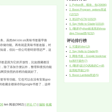
1. Python类、模块、包(20696)
2. Boost.Program_options简述
(13722)
3. 初识PyGTK(10323)
4. Say Hello to Glade(10316)
5. (翻译)Python标准库的threa
ding.Thread类(9232)
务。虽然del.icio.us美味书签最早推
评论排行榜
签存储功能。再有就是美味书签改版，对
1. 可爱的Vim(13)
都知道，但比一些公司密码管理还严，这
2. Say Hello to Glade(8)
3. 网络书签：Google bookmar
ks和FF插件(7)
e书签是因为它的开放性，比如搜藏都没
4. (翻译)设计Qt风格的C++的
签，除了添加方便以外，整理和查找功能
应用程序接口(6)
似网页快照的存档功能就好了。
5. Boost.Lambda简述(5)
签等等功能。它也可以在没有安装goo
收藏全都保存到google书签了，这样
:06
len 阅读(3962) |
评论 (7)
|
编辑
收藏