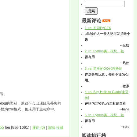
最新评论
1. re: 初识PyGTK
u羊绒的人一般人记得发货吃个
饭
--发给
2. re: Python类、模块、包
很有用
--热热
3. re: 简单的QQ代理验证
你这是啥玩意，都看不懂怎么
用。
--嗷嗷
4. re: Say Hello to Glade[未登
符号。
录]
先blog的类别，以致不会出现目录丢失的
评论内容较长,点击标题查看
用于存档为xml格式，但未用于主程序中。
--haha
5. re: Python类、模块、包
很有用
--rere
:55
len 阅读(1661) |
评论 (0)
|
编辑
收藏
阅读排行榜