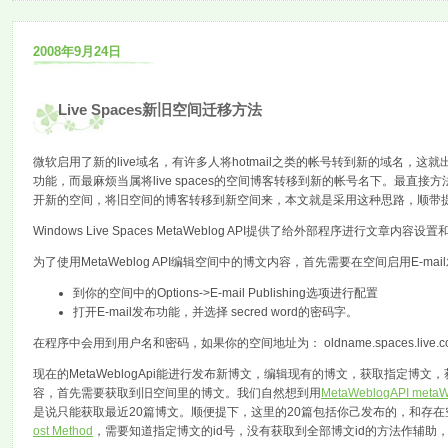
2008年9月24日
Live Spaces新旧空间迁移方法
微软启用了新的live域名，有许多人将hotmail之类的帐号转到新的域名，这
功能，而最麻烦当属将live spaces的空间博客转移到新的帐号名下。
开新的空间，将旧空间的博客转移到新空间来，本文就是采用这种思路，顺带提及下l
Windows Live Spaces MetaWeblog API提供了给外部程序进行
为了使用MetaWeblog API编辑空间中的博文内容，首先需要在空间启用E-m
到你的空间中的Options->E-mail Publishing选项进行配置
打开E-mail发布功能，并选择 secred word的密码字。
在程序中会用到用户名和密码，如果你的空间地址为： oldname.spaces.live
现在的MetaWeblogApi能进行发布新博文，编辑现有的博文，获取指
容，首先需要获取到旧空间里的博文。我们自然想到用
MetaWeblogAPI metaW
是说只能获取最近20篇博文。顺便提下，这里的20篇包括你己发布的，和存
ost Method
，需要知道指定博文的id号，没有获取到全部博文id的方法作辅助