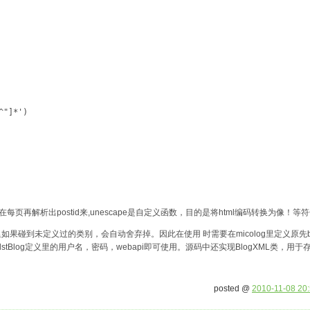
^"]*')
，在每页再解析出postid来,unescape是自定义函数，目的是将html编码转换为像！等
迁移工具里如果碰到未定义过的类别，会自动舍弃掉。因此在使用 时需要在micolog里定义原
和dstBlog定义里的用户名，密码，webapi即可使用。源码中还实现BlogXML类，
posted @
2010-11-08 20