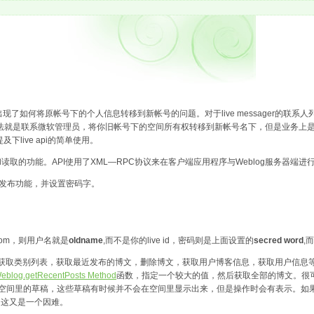
就出现了如何将原帐号下的个人信息转移到新帐号的问题。对于live messager的联
最直接方法就是联系微软管理员，将你旧帐号下的空间所有权转移到新帐号名下，但是业务
ive api的简单使用。
文章内容设置和读取的功能。API使用了XML—RPC协议来在客户端应用程序与Weblog服务器端
ail发布功能，并设置密码字。
.com，则用户名就是
oldname
,而不是你的live id，密码则是上面设置的
secred word
,
定博文，获取类别列表，获取最近发布的博文，删除博文，获取用户博客信息，获取用户信
eblog.getRecentPosts Method
函数，指定一个较大的值，然后获取全部的博文。很可惜，对
在空间里的草稿，这些草稿有时候并不会在空间里显示出来，但是操作时会有表示。如
，这又是一个因难。