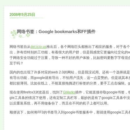
2008年9月25日
网络书签：Google bookmarks和FF插件
网络书签自从
del.icio.us
推出后，各个网络巨头都推出了相应的服务，对于各个
出，并有些特别的工功能，有着很大的用户群，但是我感觉它更偏向社交化的w
于网络安全功能过于注重，导致一种不好的用户体验，比如密码要数字字母混
至于吗？
国内的也出现了许多对应的web 2.0的网站，但是我没试用。还有一个选择就是b
有导出功能，而google就有导出，不怕用户流失，这一点蛮赞的。但是就
都比较薄弱。比如在线上，不能直接拖拽进行标签的分类，要手工点击编辑。g
现在使用firefox3浏览器后，找到了
GMarks
插件，它能直接存取google书
gle工具条的情况下使用，还有定制工具栏等，最妙的是有了google工具条
以后重装系统，再不用做备份了，而且在不同的机子上都可以用。
顺便说下，如何将FF3的书签导入到google书签服务中，那就使用google