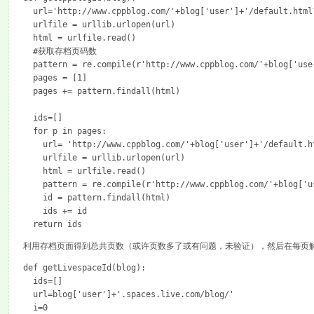
  url='http://www.cppblog.com/'+blog['user']+'/default.html
  urlfile = urllib.urlopen(url)
  html = urlfile.read()
  #获取存档页码数
  pattern = re.compile(r'http://www.cppblog.com/'+blog['use
  pages = [1]
  pages += pattern.findall(html)
  ids=[]
  for p in pages:
    url= 'http://www.cppblog.com/'+blog['user']+'/default.h
    urlfile = urllib.urlopen(url)
    html = urlfile.read()
    pattern = re.compile(r'http://www.cppblog.com/'+blog['u
    id = pattern.findall(html)
    ids += id
  return ids
利用存档页面得到总共页数（或许页数多了或有问题，未验证），然后在每页解析出po
def getLivespaceId(blog):
  ids=[]
  url=blog['user']+'.spaces.live.com/blog/'
  i=0