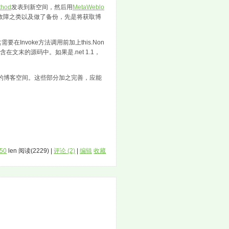
thod
发表到新空间，然后用
MetaWeblo
故障之类以及做了备份，先是将获取博
式，这需要在Invoke方法调用前加上this.Non
协议，己包含在文末的源码中。如果是.net 1.1，
ss的博客空间。这些部分加之完善，应能
:50
len 阅读(2229) |
评论 (2)
|
编辑
收藏