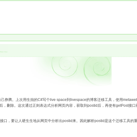
以后自己挣腾。上次用生拙的C#写个live space到livespace的博客迁移工具，使用metaw
发表后，删除。这次通过正则表达式分析网页内容，获取到postid后，再使有getPos
接口，要让人硬生生地从网页中分析出postid来。因此解析postid是这个迁移工具的