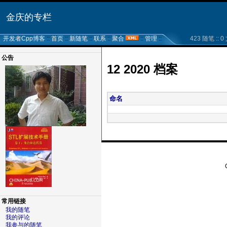
金庆的专栏
开发者Cpp博客
::
首页
::
新随笔
::
联系
::
聚合
::
管理
::
423 随笔 :: 0 
公告
12 2020 档案
命名
常用链接
我的随笔
我的评论
我参与的随笔