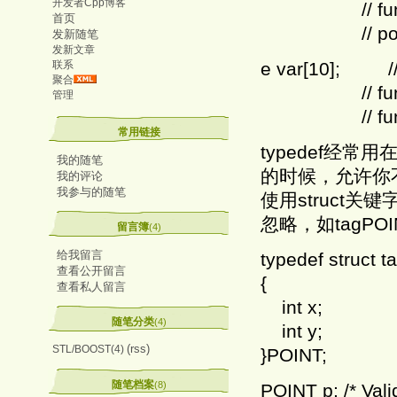
开发者Cpp博客
// function
首页
// pointer
发新随笔
发新文章
联系
e var[10]; // v
聚合
// functions
管理
// functions 
常用链接
typedef经
我的随笔
的时候，允许你不
我的评论
我参与的随笔
使用struct关键字
忽略，如tagPOI
留言簿
(4)
给我留言
typedef struct 
查看公开留言
{
查看私人留言
int x;
随笔分类
(4)
int y;
(rss)
STL/BOOST(4)
}POINT;
随笔档案
(8)
POINT p; /* Vali