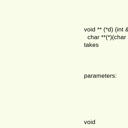
// para
// a
// and re
void ** (*d) (int 
char **(*)(char 
takes
// two
// a refe
// to a 
parameters:
// a poin
// to a
// and re
// to
// and ret
void