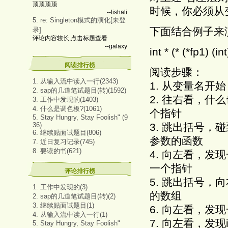
顶顶顶顶
时候，你必须从
--lishali
5. re: Singleton模式的演化[未登
下面结合例子来
录]
评论内容较长,点击标题查看
--galaxy
int * (* (*fp1) (int
阅读排行榜
阅读步骤：
1. 从输入流中读入一行(2343)
1. 从变量名开始 -------
2. sap的几道笔试题目(转)(1592)
2. 往右看，什么
3. 工作中发现的(1403)
4. 什么是调色板?(1061)
个指针
5. Stay Hungry, Stay Foolish" (9
36)
3. 跳出括号，碰到了(int
6. 继续贴面试题目(806)
参数的函数
7. 近日复习记录(745)
8. 要读的书(621)
4. 向左看，发现一个* -
一个指针
评论排行榜
5. 跳出括号，向右看，碰
1. 工作中发现的(3)
的数组
2. sap的几道笔试题目(转)(2)
3. 继续贴面试题目(1)
6. 向左看，发现一个* ---
4. 从输入流中读入一行(1)
7. 向左看，发现int ----
5. Stay Hungry, Stay Foolish"