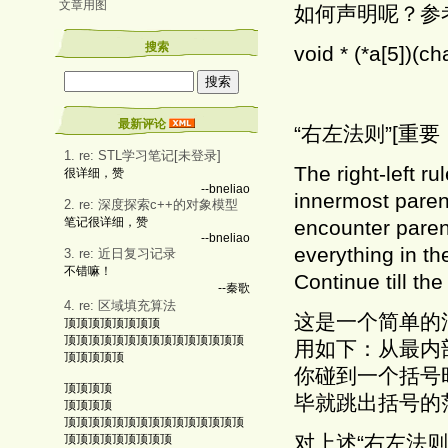
文章用图
如何声明呢？参
搜索
void * (*a[5])(ch
最新评论
“右左法则”[重要
1. re: STL学习笔记[未登录]
The right-left ru
很详细，赞
--bneliao
innermost paren
2. re: 深度探索c++的对象模型
笔记很详细，赞
encounter paren
--bneliao
everything in th
3. re: 近日复习记录
不错嘛！
Continue till th
--秦歌
4. re: 区域填充算法
这是一个简单的
顶顶顶顶顶顶顶顶
顶顶顶顶顶顶顶顶顶顶顶顶顶顶顶
用如下：从最内
顶顶顶顶顶
你碰到一个括号
顶顶顶顶
毕就跳出括号的
顶顶顶顶
顶顶顶顶顶顶顶顶顶顶顶顶顶顶顶
对上述“右左法
顶顶顶顶顶顶顶顶顶