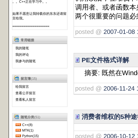
。。C++正在学习中。。
调用者、或者函数本
如果不愿意让我转载你的东东还请留
两个很重要的问题
言给我。
====================
posted @
2007-01-08 
常用链接
我的随笔
我的评论
PE文件格式详解
我参与的随笔
摘要: 既然在Win
留言簿
(15)
给我留言
posted @
2006-11-24 
查看公开留言
查看私人留言
消费者维权的5种途
随笔分类
(51)
C++(8)
MTK(1)
posted @
2006-10-12 
Python(15)