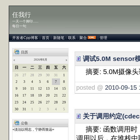
任我行
一天一个脚印......
每日一句:
开发者Cpp博客
::
首页
::
新随笔
::
联系
::
聚合
::
管理
日历
调试5.0M senso
2026年8月
<
>
日
一
二
三
四
五
六
摘要: 5.0M摄像
26
27
28
29
30
31
1
2
3
4
5
6
7
8
posted @
2010-09-15 
9
10
11
12
13
14
15
16
17
18
19
20
21
22
23
24
25
26
27
28
29
30
31
1
2
3
4
5
关于调用约定(cdecl、
公告
摘要: 函数调用时
=淡泊以明志，宁静而致远=
调用以后，在堆栈中