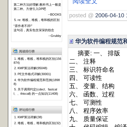
阅读全文
第二种方法好理解.教科书上一般是
第二种。方便引入DP吧
posted @
2006-04-10 
--BOOKS
5. re: 堆栈，堆栈，堆和栈的区别
“原作者不祥!”
这句话，真实包含深深的怨念
--Grubby
华为软件编程规范
阅读排行榜
摘要: 一、 排版
1. 堆栈，堆栈，堆和栈的区别(156
二、 注释
874)
三、 标识符命名
2. KMP算法祥解(95048)
3. PE文件格式详解(30001)
四、 可读性
4. 华为软件编程规范和范例(1898
8)
五、 变量、结构
5. 关于调用约定(cdecl、fastcal
六、 函数、过程
l、、thiscall) 的一点知识(11408)
七、 可测性
八、 程序效率
评论排行榜
1. KMP算法祥解(38)
九、 质量保证
2. 堆栈，堆栈，堆和栈的区别(32)