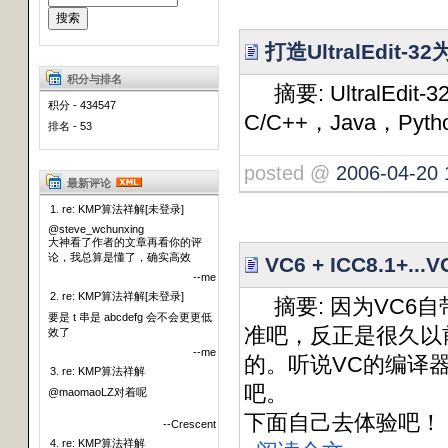
打造UltralEdit-3
积分与排名
摘要: UltralE
积分 - 434547
C/C++，Java，
排名 - 53
posted @
2006-04-20 
最新评论
1. re: KMP算法祥解[未登录]
@steve_wchunxing
大神看了作者的文章再看你的评
论，我总算是懂了，确实高效
VC6 + ICC8.1+..
--me
2. re: KMP算法祥解[未登录]
摘要: 因为VC6自
要是 t 串是 abcdefg 会不会更更低
准吧，反正是很久以前
效了
--me
的。听说VC的编译器就
3. re: KMP算法祥解
吧。
@maomaoLZ对着呢
下面自己去体验吧！
--Crescent
4. re: KMP算法祥解