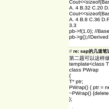
Cout<<sizeof(Bas
A. 4 B.32 C.20 D
Cout<<sizeof(Ba
A. 4 B.8 C.36 D.
3.3
pb->f(1.0); //Base
pb->g();//Derive
#
re: sap的几道笔
第二题可以这样
template<class 
class PWrap
{
T* ptr;
PWrap() { ptr = n
~PWrap() {delete 
};