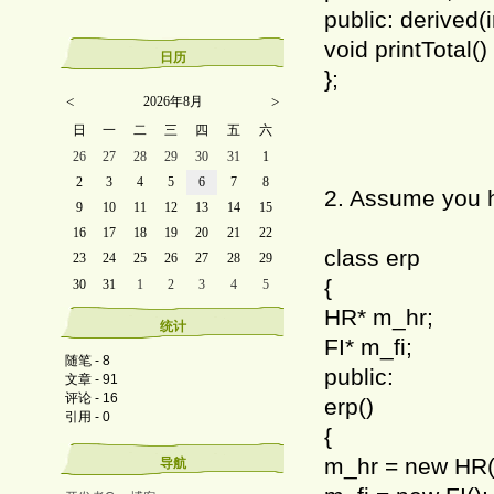
public: derived(in
void printTotal() 
日历
};
<
2026年8月
>
日
一
二
三
四
五
六
26
27
28
29
30
31
1
2
3
4
5
6
7
8
2. Assume you h
9
10
11
12
13
14
15
16
17
18
19
20
21
22
class erp
23
24
25
26
27
28
29
{
30
31
1
2
3
4
5
HR* m_hr;
统计
FI* m_fi;
随笔 - 8
public:
文章 - 91
评论 - 16
erp()
引用 - 0
{
m_hr = new HR(
导航