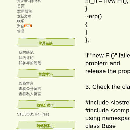
m_fi = new FI();
开发者Cpp博客
首页
}
发新随笔
~erp()
发新文章
联系
{
聚合
}
管理
};
常用链接
我的随笔
if "new FI()" fai
我的评论
problem and
我参与的随笔
release the pro
留言簿
(4)
给我留言
3. Check the cla
查看公开留言
查看私人留言
#include <iostr
随笔分类
(4)
#include <comp
(rss)
STL/BOOST(4)
using namespac
class Base
随笔档案
(8)