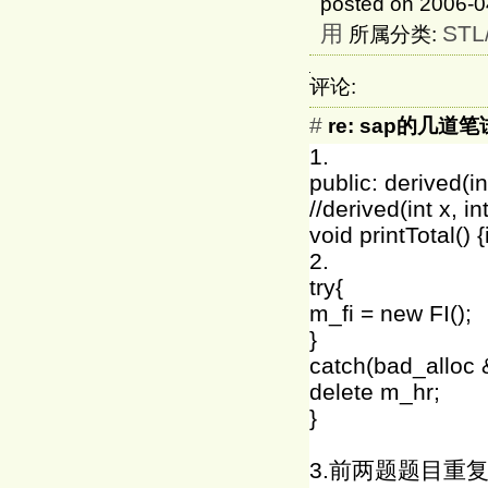
posted on 2006-0
用
STL
所属分类:
评论:
#
re: sap的几道
1.
public: derived(int
//derived(int x, in
void printTotal() {
2.
try{
m_fi = new FI();
}
catch(bad_alloc 
delete m_hr;
}
3.前两题题目重