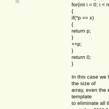
(1)
for(int i = 0; i < 
{
if(*p == x)
{
return p;
}
++p;
}
return 0;
}
In this case we 
the size of
array, even the 
template
to eliminate al