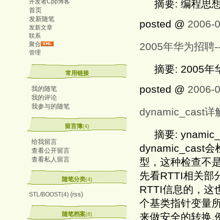
开发者Cpp博客
摘要: 编程思
首页
发新随笔
posted @
2006-0
发新文章
联系
聚合
2005年华为招聘
管理
摘要: 2005
常用链接
posted @
2006-0
我的随笔
我的评论
我参与的随笔
dynamic_cast详
留言簿
(4)
摘要: ynami
给我留言
dynamic_ca
查看公开留言
查看私人留言
型，这种检查不
先看RTTI相关部
随笔分类
(4)
RTTI信息的，
(rss)
STL/BOOST(4)
个基类指针变量所指
随笔档案
(8)
来做安全的转换,