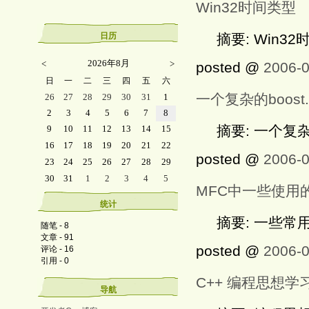
Win32时间类型
摘要: Win3
日历
2026年8月
<
>
posted @
2006-0
日
一
二
三
四
五
六
一个复杂的boost
26
27
28
29
30
31
1
2
3
4
5
6
7
8
摘要: 一个复杂的
9
10
11
12
13
14
15
16
17
18
19
20
21
22
posted @
2006-0
23
24
25
26
27
28
29
30
31
1
2
3
4
5
MFC中一些使用
统计
摘要: 一些常
随笔 - 8
文章 - 91
posted @
2006-0
评论 - 16
引用 - 0
C++ 编程思想
导航