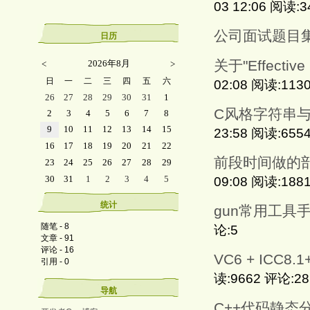
03 12:06 阅读:
公司面试题目集
日历
关于"Effectiv
2026年8月
<
>
日
一
二
三
四
五
六
02:08 阅读:113
26
27
28
29
30
31
1
C风格字符串与
2
3
4
5
6
7
8
9
10
11
12
13
14
15
23:58 阅读:655
16
17
18
19
20
21
22
前段时间做的部
23
24
25
26
27
28
29
30
31
1
2
3
4
5
09:08 阅读:188
统计
gun常用工具手
随笔 - 8
论:5
文章 - 91
评论 - 16
VC6 + ICC8.
引用 - 0
读:9662 评论:28
导航
C++代码静态分析