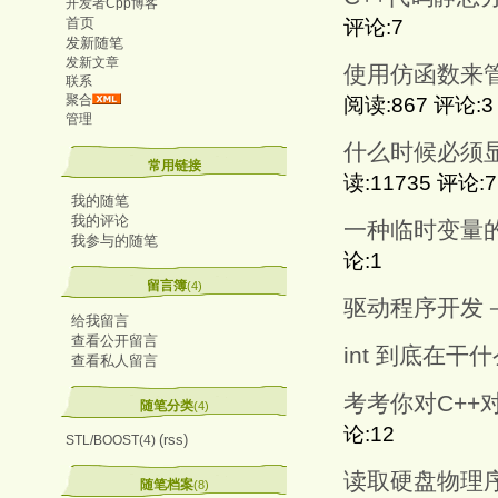
开发者Cpp博客
首页
评论:7
发新随笔
发新文章
使用仿函数来
联系
聚合
阅读:867 评论:3
管理
什么时候必须
常用链接
读:11735 评论:7
我的随笔
我的评论
一种临时变量
我参与的随笔
论:1
留言簿
(4)
驱动程序开发
给我留言
查看公开留言
int 到底在干
查看私人留言
考考你对C++
随笔分类
(4)
论:12
(rss)
STL/BOOST(4)
读取硬盘物理
随笔档案
(8)