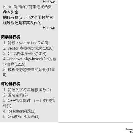
--Husiwa
5. re: 简洁的字符串连接函数
@木头奎
的确有缺点，但这个函数的实
现过程还是有其发作的
--Husiwa
阅读排行榜
1. 转载：vector find(2413)
2. vector 查找指定元素(1810)
3. C#结构体序列化(1314)
4. windows.h与winsock2.h的包
含顺序(1215)
5. 模板类静态变量初始化(116
8)
评论排行榜
1. 简洁的字符串连接函数(2)
2. 匿名空间(2)
3. C++指针探讨 （一）数据指
针(1)
4. josephon问题(1)
5. Orx教程--4.动画(1)
Power
Th