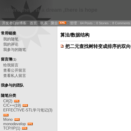
Where there is a dream ,there is hope
开发者Cpp博客
::
首页
::
联系
::
聚合
::
管理
64 Posts :: 0 Stories :: 8 Comments
常用链接
算法/数据结构
我的随笔
我的评论
把二元查找树转变成排序的双向
我参与的随笔
留言簿
(1)
给我留言
查看公开留言
查看私人留言
我参与的团队
随笔分类
C#(2)
C/C++(19)
EFFECTIVE-STL学习笔记(3)
Mono
monodevelop
TCP/IP(1)