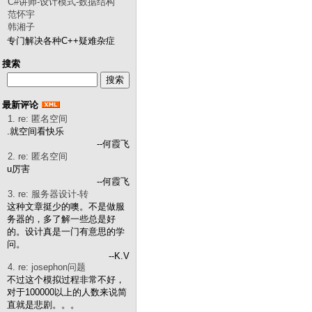
C#讲师-设计模式-数据结构
范怀宇
韩湘子
专门解决各种C++疑难杂症
搜索
最新评论
1. re: 匿名空间
.就空间看快乐
--何霞飞
2. re: 匿名空间
u厉害
--何霞飞
3. re: 服务器设计-转
这种文章挺少的噢。不是做服
务器的，多了解一些总是好
的。设计真是一门有意思的学
问。
--K.V
4. re: josephon问题
不过这个模拟过程非常不好，
对于100000以上的人数来说简
直就是悲剧。。。