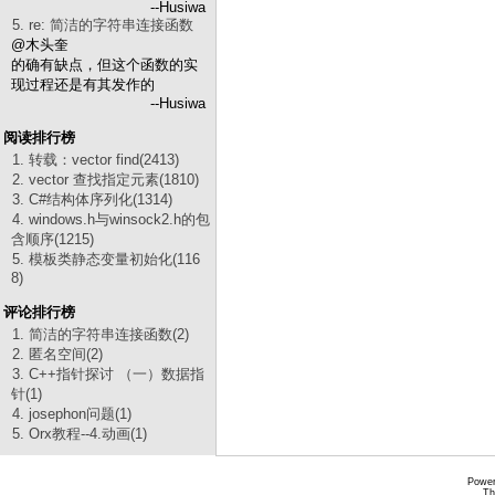
--Husiwa
5. re: 简洁的字符串连接函数
@木头奎
的确有缺点，但这个函数的实
现过程还是有其发作的
--Husiwa
阅读排行榜
1. 转载：vector find(2413)
2. vector 查找指定元素(1810)
3. C#结构体序列化(1314)
4. windows.h与winsock2.h的包
含顺序(1215)
5. 模板类静态变量初始化(116
8)
评论排行榜
1. 简洁的字符串连接函数(2)
2. 匿名空间(2)
3. C++指针探讨 （一）数据指
针(1)
4. josephon问题(1)
5. Orx教程--4.动画(1)
Power
Th