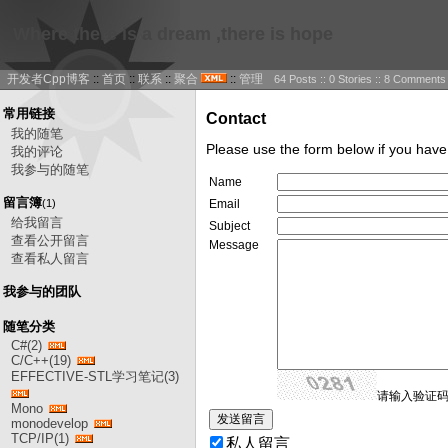
Where there is a dream ,there is hope
开发者Cpp博客
::
首页
::
联系
::
聚合
::
管理
64 Posts :: 0 Stories :: 8 Comments
常用链接
Contact
我的随笔
Please use the form below if you hav
我的评论
我参与的随笔
Name
留言簿
(1)
Email
给我留言
Subject
查看公开留言
Message
查看私人留言
我参与的团队
随笔分类
C#(2)
C/C++(19)
EFFECTIVE-STL学习笔记(3)
请输入验证码
Mono
monodevelop
TCP/IP(1)
私人留言