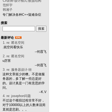
C#讲师-设计模式-数据结构
范怀宇
韩湘子
专门解决各种C++疑难杂症
搜索
最新评论
1. re: 匿名空间
.就空间看快乐
--何霞飞
2. re: 匿名空间
u厉害
--何霞飞
3. re: 服务器设计-转
这种文章挺少的噢。不是做服
务器的，多了解一些总是好
的。设计真是一门有意思的学
问。
--K.V
4. re: josephon问题
不过这个模拟过程非常不好，
对于100000以上的人数来说简
直就是悲剧。。。