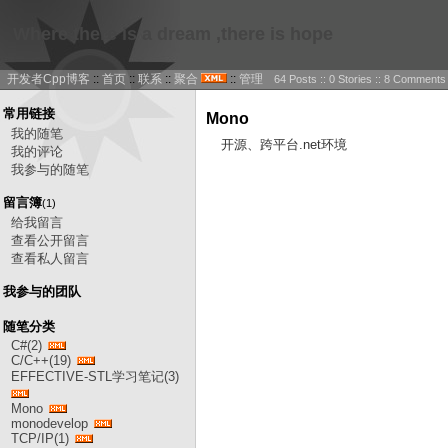
Where there is a dream ,there is hope
开发者Cpp博客
::
首页
::
联系
::
聚合
::
管理
64 Posts :: 0 Stories :: 8 Comments
常用链接
Mono
我的随笔
开源、跨平台.net环境
我的评论
我参与的随笔
留言簿
(1)
给我留言
查看公开留言
查看私人留言
我参与的团队
随笔分类
C#(2)
C/C++(19)
EFFECTIVE-STL学习笔记(3)
Mono
monodevelop
TCP/IP(1)