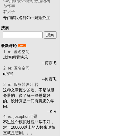
C#讲师-设计模式-数据结构
范怀宇
韩湘子
专门解决各种C++疑难杂症
搜索
最新评论
1. re: 匿名空间
.就空间看快乐
--何霞飞
2. re: 匿名空间
u厉害
--何霞飞
3. re: 服务器设计-转
这种文章挺少的噢。不是做服
务器的，多了解一些总是好
的。设计真是一门有意思的学
问。
--K.V
4. re: josephon问题
不过这个模拟过程非常不好，
对于100000以上的人数来说简
直就是悲剧。。。