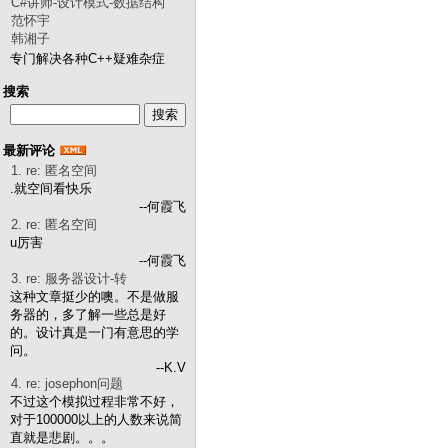
C#讲师-设计模式-数据结构
范怀宇
韩湘子
专门解决各种C++疑难杂症
搜索
最新评论
1. re: 匿名空间
.就空间看快乐
--何霞飞
2. re: 匿名空间
u厉害
--何霞飞
3. re: 服务器设计-转
这种文章挺少的噢。不是做服
务器的，多了解一些总是好
的。设计真是一门有意思的学
问。
--K.V
4. re: josephon问题
不过这个模拟过程非常不好，
对于100000以上的人数来说简
直就是悲剧。。。