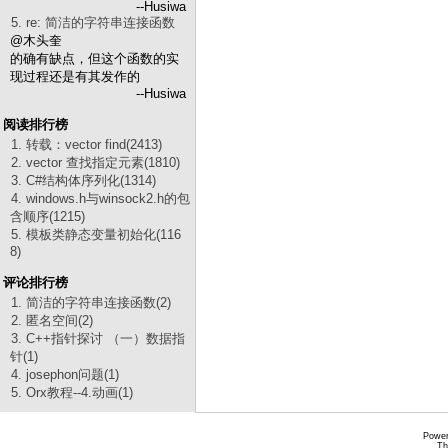
--Husiwa
5. re: 简洁的字符串连接函数
@木头奎
的确有缺点，但这个函数的实
现过程还是有其发作的
--Husiwa
阅读排行榜
1. 转载：vector find(2413)
2. vector 查找指定元素(1810)
3. C#结构体序列化(1314)
4. windows.h与winsock2.h的包
含顺序(1215)
5. 模板类静态变量初始化(116
8)
评论排行榜
1. 简洁的字符串连接函数(2)
2. 匿名空间(2)
3. C++指针探讨 （一）数据指
针(1)
4. josephon问题(1)
5. Orx教程--4.动画(1)
Power
Th