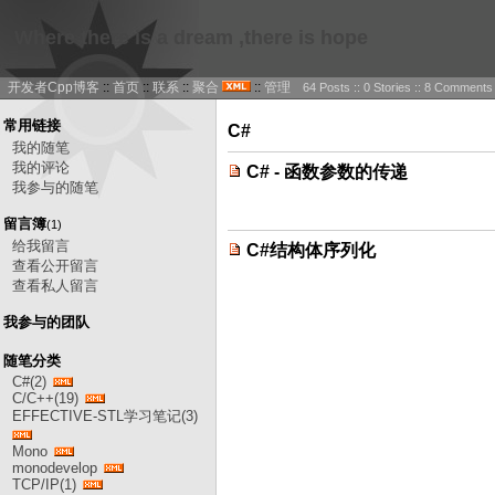
Where there is a dream ,there is hope
开发者Cpp博客
::
首页
::
联系
::
聚合
::
管理
64 Posts :: 0 Stories :: 8 Comments
常用链接
C#
我的随笔
我的评论
C# - 函数参数的传递
我参与的随笔
留言簿
(1)
给我留言
C#结构体序列化
查看公开留言
查看私人留言
我参与的团队
随笔分类
C#(2)
C/C++(19)
EFFECTIVE-STL学习笔记(3)
Mono
monodevelop
TCP/IP(1)