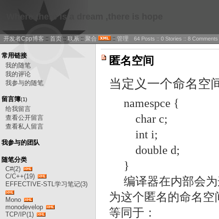
Where there is a dream ,there is hope
开发者Cpp博客
::
首页
::
联系
::
聚合
::
管理
64 Posts :: 0 Stories :: 8 Comments
常用链接
匿名空间
我的随笔
我的评论
当定义一个命名空
我参与的随笔
留言簿
(1)
namespce {
给我留言
char c;
查看公开留言
查看私人留言
int i;
我参与的团队
double d;
随笔分类
}
C#(2)
C/C++(19)
编译器在内部会为
EFFECTIVE-STL学习笔记(3)
为这个匿名的命名空间
Mono
monodevelop
等同于：
TCP/IP(1)