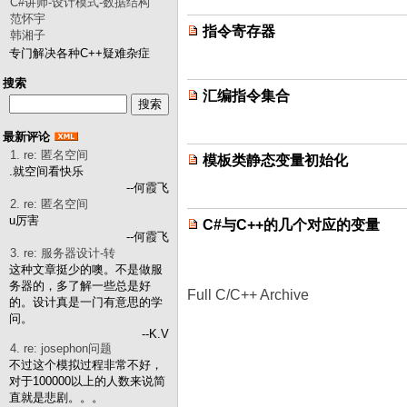
C#讲师-设计模式-数据结构
范怀宇
指令寄存器
韩湘子
专门解决各种C++疑难杂症
搜索
汇编指令集合
最新评论
1. re: 匿名空间
模板类静态变量初始化
.就空间看快乐
--何霞飞
2. re: 匿名空间
u厉害
C#与C++的几个对应的变量
--何霞飞
3. re: 服务器设计-转
这种文章挺少的噢。不是做服
务器的，多了解一些总是好
Full C/C++ Archive
的。设计真是一门有意思的学
问。
--K.V
4. re: josephon问题
不过这个模拟过程非常不好，
对于100000以上的人数来说简
直就是悲剧。。。