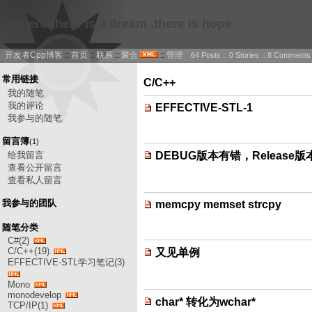
Where there is a dream ,there is hope
开发者Cpp博客
::
首页
::
联系
::
聚合
::
管理
64 Posts :: 0 Stories :: 8 Comments
常用链接
C/C++
我的随笔
我的评论
EFFECTIVE-STL-1
我参与的随笔
留言簿
(1)
给我留言
DEBUG版本有错，Release
查看公开留言
查看私人留言
我参与的团队
memcpy memset strcpy
随笔分类
C#(2)
C/C++(19)
又见单例
EFFECTIVE-STL学习笔记(3)
Mono
monodevelop
char* 转化为wchar*
TCP/IP(1)