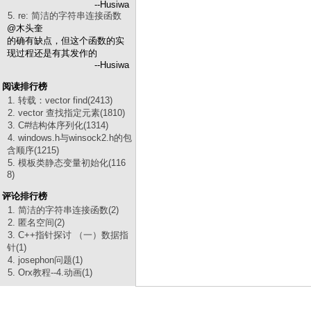
--Husiwa
5. re: 简洁的字符串连接函数
@木头奎
的确有缺点，但这个函数的实
现过程还是有其发作的
--Husiwa
阅读排行榜
1. 转载：vector find(2413)
2. vector 查找指定元素(1810)
3. C#结构体序列化(1314)
4. windows.h与winsock2.h的包
含顺序(1215)
5. 模板类静态变量初始化(116
8)
评论排行榜
1. 简洁的字符串连接函数(2)
2. 匿名空间(2)
3. C++指针探讨 （一）数据指
针(1)
4. josephon问题(1)
5. Orx教程--4.动画(1)