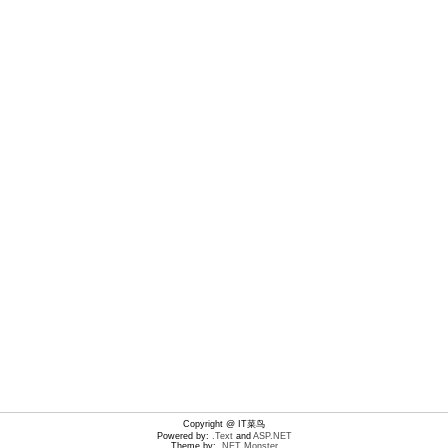
Copyright @ IT菜鸟
Powered by:
.Text
and
ASP.NET
Theme by:
.NET Monster