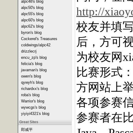
alpc48's blog
alpc50's blog
http://xiao
alpc55's blog
alpc60's blog
校友并填
alpc62's blog
byron's blog
后，方可
Cockerel's Treasures
coldwings/alpc42
drizzlecrj
为校友网
x
encu_zp's blog
felicia's blog
比赛形式
javaman's blog
owen's blog
qywyh's blog
方网站上
richardxx's blog
roba's blog
各项参赛
Warrior's blog
wywcgs's blog
参赛者在
yiyiyi4321's blog
Great Sites
、
Java
Pasca
郎咸平