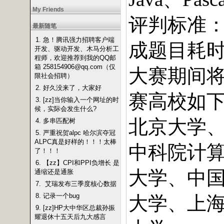
My Friends
评判标准
最新随笔
1. 急！腾讯强力招聘客户端
成题目耗
开发、驱动开发、木马分析工
程师，欢迎推荐到我的QQ邮
箱 258154906@qq.com（仅
大赛期间
限社会招聘）
2. 好久没来了，大家好
赛高校如
3. [zz]当你输入一个网址的时
候，实际会发生什么?
北京大学
4. 多串匹配树
5. 严重祝贺alpc 哈尔滨夺冠
ALPC真是好样的！！！太棒
中科院计
了！！！
6. 【zz】CPI和PPI负增长 是
大学、中
通缩还是通胀
7. 艾瑞发布三季度核心数据
8. 记录一个bug
大学、上
9. [zz]HP大中华区总裁孙振
耀退休十五天后九大感言