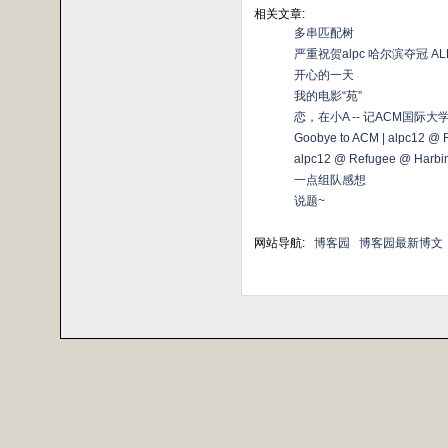
相关文章:
多串匹配树
严重祝贺alpc 哈尔滨夺冠 
开心的一天
我的电影“苑”
恋，在小A -- 记ACM国际
Goobye to ACM | alpc12 @
alpc12 @ Refugee @ Harbi
一点组队感想
说题~
网站导航:
博客园
博客园最新博文