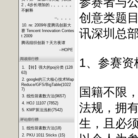
参赛者与
2，4步长增加的，。。。。。
不解释
创意类题
--。。。。
10. re: 2009年度腾讯创新大
讯深圳总
赛 Tencent Innovation Contes
t 2009
腾讯组织创新？天方夜谭
--HOPE
1
、参赛资
阅读排行榜
1. 【转】强大的poj分类 (128
63)
2. google的三大核心技术Map
Reduce/GFS/BigTable(1022
国籍不限
7)
3. 线性筛素数方法(9657)
4. HOJ 11107 (7852)
法规，拥
5. KMP算法浅析(7542)
生，且必
评论排行榜
1. 线性筛素数方法(18)
2. PKU 1011 Sticks (15)