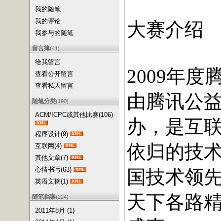
我的随笔
我的评论
大赛介绍
我参与的随笔
留言簿
(41)
给我留言
年度
2009
查看公开留言
查看私人留言
由腾讯公
随笔分类
(190)
ACM/ICPC或其他比赛(106)
办，是互
程序设计(9)
依归的技
互联网(4)
其他文章(7)
心情书写(63)
国技术领
英语文摘(1)
天下各路
随笔档案
(224)
2011年8月 (1)