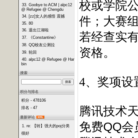
校或学院
33. Goobye to ACM | alpc12
@ Refugee @ Chengdu
34. [zz]女人的感悟 震撼
件；大赛
35. 80
36. 退出江湖啦
若经查实
37. 《Constantine》
38. QQ校友公测拉
资格。
39. 轮回
40. alpc12 @ Refugee @ Har
bin
搜索
、奖项设
4
积分与排名
积分 - 478106
腾讯技术
排名 - 47
最新评论
免费QQ会
1. re: 【转】强大的poj分类
很好