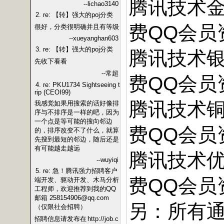
腾讯技术金
--lichao3140
2. re: 【转】强大的poj分类
费QQ会员
很好，分类很明确并且有等级
--xueyanghan603
3. re: 【转】强大的poj分类
腾讯技术银
先收下看看
--常超
费QQ会员
4. re: PKU1734 Sightseeing t
rip (CEOI99)
腾讯技术铜
我感觉如果用搜索的话好像排
序与不排序是一样的吧，因为
一个点是等可能的搜向邻边
费QQ会员
的，排序改变不了什么，就算
先搜到最短的邻边，随后还是
有可能越走越远
腾讯技术优
--wuyiqi
5. re: 急！腾讯强力招聘客户
费QQ会员
端开发、驱动开发、木马分析
工程师，欢迎推荐到我的QQ
邮箱 258154906@qq.com
另：所有
（仅限社会招聘）
招聘信息请发布在
http://job.c