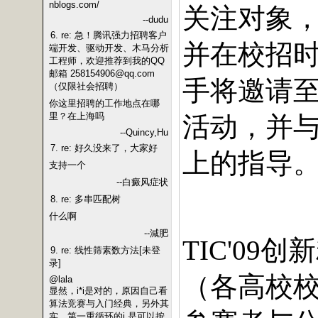
nblogs.com/
关注对象
--dudu
6. re: 急！腾讯强力招聘客户
并在校招时
端开发、驱动开发、木马分析
工程师，欢迎推荐到我的QQ
邮箱 258154906@qq.com
手将邀请
（仅限社会招聘）
你这里招聘的工作地点在哪
里？在上海吗
活动，并
--Quincy,Hu
7. re: 好久没来了，大家好
上的指导
支持一个
--白癜风症状
8. re: 多串匹配树
什么啊
二、创新精英赛
--減肥
创新
TIC'09
9. re: 线性筛素数方法[未登
录]
（各高校
@lala
显然，i*i是对的，原因自己看
算法竞赛与入门经典，另外其
实，第一重循环的i,是可以按