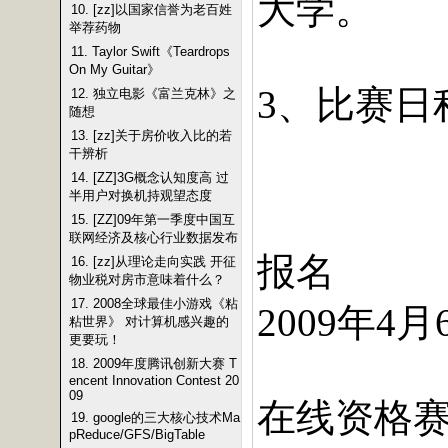
大学。
10. [zz]以国家信誉为老百姓
举荐药物
11. Taylor Swift《Teardrops
On My Guitar》
、比赛日
3
12. 独立电影《富兰克林》之
随想
13. [zz]关于房价收入比的若
干辨析
14. [ZZ]3G概念认知度高 过
特别说明：详细赛事规则
半用户对换机持观望态度
15. [ZZ]09年第一季度中国互
联网经济及核心行业数据发布
报名
16. [zz]从理论走向实践 开征
物业税对房市意味着什么？
17. 2008全球最佳小游戏《粘
年
月
2009
4
粘世界》 对计算机感兴趣的
更要玩！
18. 2009年度腾讯创新大赛 T
encent Innovation Contest 20
09
在线资格
19. google的三大核心技术Ma
pReduce/GFS/BigTable