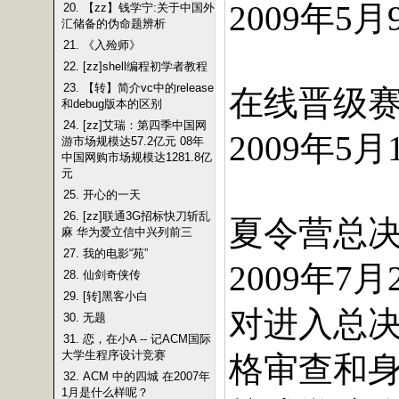
年
月
2009
5
20. 【zz】钱学宁:关于中国外
汇储备的伪命题辨析
21. 《入殓师》
22. [zz]shell编程初学者教程
23. 【转】简介vc中的release
在线晋级
和debug版本的区别
24. [zz]艾瑞：第四季中国网
年
月
2009
5
游市场规模达57.2亿元 08年
中国网购市场规模达1281.8亿
元
25. 开心的一天
26. [zz]联通3G招标快刀斩乱
夏令营总
麻 华为爱立信中兴列前三
27. 我的电影“苑”
年
月
2009
7
28. 仙剑奇侠传
29. [转]黑客小白
对进入总
30. 无题
31. 恋，在小A -- 记ACM国际
大学生程序设计竞赛
格审查和
32. ACM 中的四城 在2007年
1月是什么样呢？