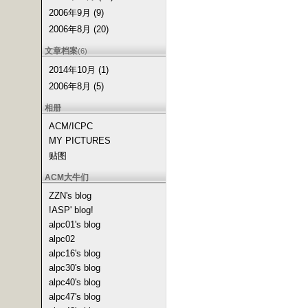
2006年9月 (9)
2006年8月 (20)
文章档案
(6)
2014年10月 (1)
2006年8月 (5)
相册
ACM/ICPC
MY PICTURES
贴图
ACM大牛们
ZZN's blog
!ASP' blog!
alpc01's blog
alpc02
alpc16's blog
alpc30's blog
alpc40's blog
alpc47's blog