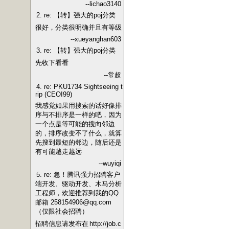
--lichao3140
2. re: 【转】强大的poj分类
很好，分类很明确并且有等级
--xueyanghan603
3. re: 【转】强大的poj分类
先收下看看
--常超
4. re: PKU1734 Sightseeing t
rip (CEOI99)
我感觉如果用搜索的话好像排
序与不排序是一样的吧，因为
一个点是等可能的搜向邻边
的，排序改变不了什么，就算
先搜到最短的邻边，随后还是
有可能越走越远
--wuyiqi
5. re: 急！腾讯强力招聘客户
端开发、驱动开发、木马分析
工程师，欢迎推荐到我的QQ
邮箱 258154906@qq.com
（仅限社会招聘）
招聘信息请发布在
http://job.c