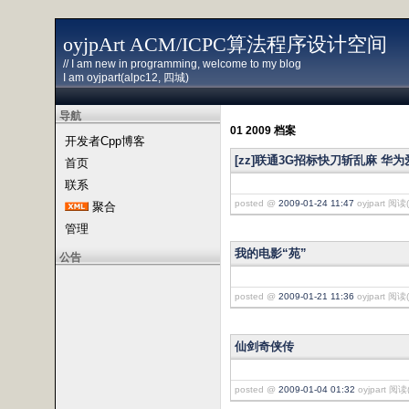
oyjpArt ACM/ICPC算法程序设计空间
// I am new in programming, welcome to my blog
I am oyjpart(alpc12, 四城)
导航
01 2009 档案
开发者Cpp博客
[zz]联通3G招标快刀斩乱麻 华
首页
联系
posted @
2009-01-24 11:47
oyjpart 阅读(
聚合
管理
我的电影“苑”
公告
posted @
2009-01-21 11:36
oyjpart 阅读(
仙剑奇侠传
posted @
2009-01-04 01:32
oyjpart 阅读(