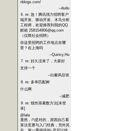
nblogs.com/
--dudu
6. re: 急！腾讯强力招聘客户
端开发、驱动开发、木马分析
工程师，欢迎推荐到我的QQ
邮箱 258154906@qq.com
（仅限社会招聘）
你这里招聘的工作地点在哪
里？在上海吗
--Quincy,Hu
7. re: 好久没来了，大家好
支持一个
--白癜风症状
8. re: 多串匹配树
什么啊
--減肥
9. re: 线性筛素数方法[未登
录]
@lala
显然，i*i是对的，原因自己看
算法竞赛与入门经典，另外其
实，第一重循环的i,是可以按