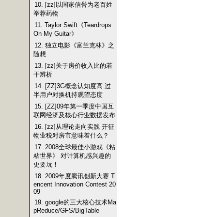
10. [zz]以国家信誉为老百姓
举荐药物
11. Taylor Swift《Teardrops
On My Guitar》
12. 独立电影《富兰克林》之
随想
13. [zz]关于房价收入比的若
干辨析
14. [ZZ]3G概念认知度高 过
半用户对换机持观望态度
15. [ZZ]09年第一季度中国互
联网经济及核心行业数据发布
16. [zz]从理论走向实践 开征
物业税对房市意味着什么？
17. 2008全球最佳小游戏《粘
粘世界》 对计算机感兴趣的
更要玩！
18. 2009年度腾讯创新大赛 T
encent Innovation Contest 20
09
19. google的三大核心技术Ma
pReduce/GFS/BigTable