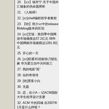
20. 【zz】钱学宁:关于中国外
汇储备的伪命题辨析
21. 《入殓师》
22. [zz]shell编程初学者教程
23. 【转】简介vc中的release
和debug版本的区别
24. [zz]艾瑞：第四季中国网
游市场规模达57.2亿元 08年
中国网购市场规模达1281.8亿
元
25. 开心的一天
26. [zz]联通3G招标快刀斩乱
麻 华为爱立信中兴列前三
27. 我的电影“苑”
28. 仙剑奇侠传
29. [转]黑客小白
30. 无题
31. 恋，在小A -- 记ACM国际
大学生程序设计竞赛
32. ACM 中的四城 在2007年
1月是什么样呢？