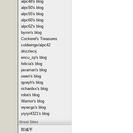
alpc48's blog
alpc50's blog
alpc55's blog
alpc60's blog
alpc62's blog
byron's blog
Cockerel's Treasures
coldwings/alpc42
drizzlecrj
encu_zp's blog
felicia's blog
javaman's blog
owen's blog
qywyh's blog
richardxx's blog
roba's blog
Warrior's blog
wywcgs's blog
yiyiyi4321's blog
Great Sites
郎咸平