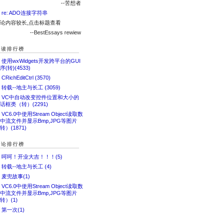
--苦想者
. re: ADO连接字符串
论内容较长,点击标题查看
--BestEssays rewiew
阅读排行榜
. 使用wxWidgets开发跨平台的GUI
序(转)(4533)
. CRichEditCtrl (3570)
. 转载--地主与长工 (3059)
4. VC中自动改变控件位置和大小的
话框类（转）(2291)
. VC6.0中使用Stream Object读取数
中流文件并显示Bmp,JPG等图片
转）(1871)
评论排行榜
. 呵呵！开业大吉！！！(5)
. 转载--地主与长工 (4)
. 麦兜故事(1)
. VC6.0中使用Stream Object读取数
中流文件并显示Bmp,JPG等图片
转）(1)
. 第一次(1)