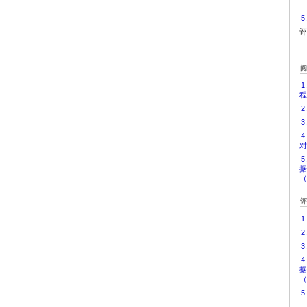
5
评
1
程
2
3
对
5
据
（
1
2
3
4
据
（
5