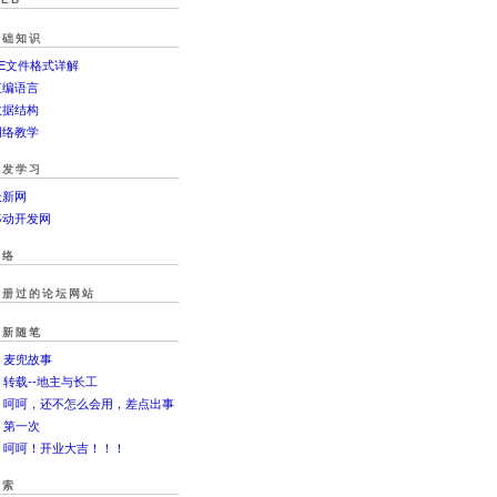
基础知识
PE文件格式详解
汇编语言
数据结构
网络教学
开发学习
天新网
移动开发网
网络
注册过的论坛网站
最新随笔
. 麦兜故事
. 转载--地主与长工
3. 呵呵，还不怎么会用，差点出事
. 第一次
. 呵呵！开业大吉！！！
搜索