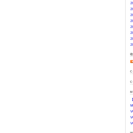
2
2
2
2
2
2
2
2
C
C
M
【
M
V
W