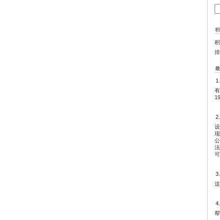
积
排
1
有
1
2
设
现
公
法
可
3
这
4
帮