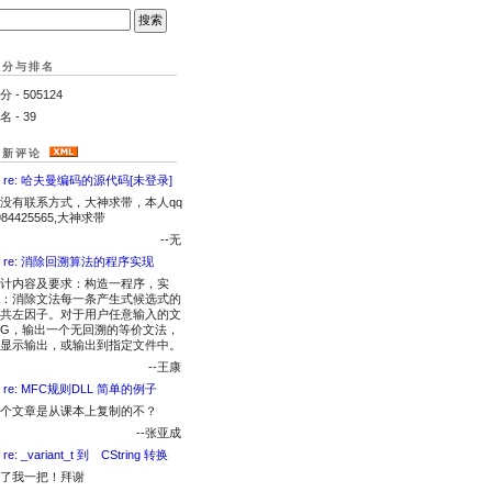
积分与排名
分 - 505124
名 - 39
最新评论
. re: 哈夫曼编码的源代码[未登录]
没有联系方式，大神求带，本人qq
984425565,大神求带
--无
. re: 消除回溯算法的程序实现
计内容及要求：构造一程序，实
：消除文法每一条产生式候选式的
共左因子。对于用户任意输入的文
G，输出一个无回溯的等价文法，
显示输出，或输出到指定文件中。
--王康
. re: MFC规则DLL 简单的例子
个文章是从课本上复制的不？
--张亚成
. re: _variant_t 到 CString 转换
了我一把！拜谢