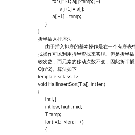
for (j=i-1; a[j]>temp; j--)
a[j+1] = a[j];
a[j+1] = temp;
}
}
折半插入排序法
由于插入排序的基本操作是在一个有序表中
找操作可以利用折半查找来实现。但是折半插
较次数，而元素的移动次数不变，因此折半插
O(n^2)。算法如下：
template <class T>
void HalfInsertSort(T a[], int len)
{
int i, j;
int low, high, mid;
T temp;
for (i=1; i<len; i++)
{