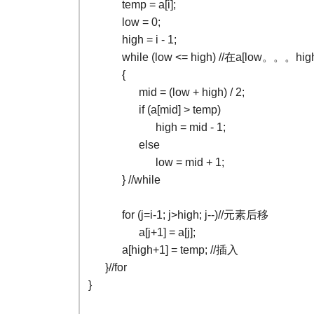
temp = a[i];
low = 0;
high = i - 1;
while (low <= high) //在a[low。
{
mid = (low + high) / 2;
if (a[mid] > temp)
high = mid - 1;
else
low = mid + 1;
} //while
for (j=i-1; j>high; j--)//元素后移
a[j+1] = a[j];
a[high+1] = temp; //插入
}//for
}