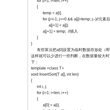
for (i=1; i<len; i++)
{
temp = a[i];
for (j=i-1; j>=0 && a[j]>temp; j--)//元
a[j+1] = a[j];
a[j+1] = temp; //插入
}
}
有些算法把a[0]设置为临时数据存放处（即原
这样就可以少进行一些判断，在数据量较大时
下：
template <class T>
void InsertSort(T a[], int len)
{
int i, j;
for (i=1; i<len; i++)
{
a[0] = a[i];