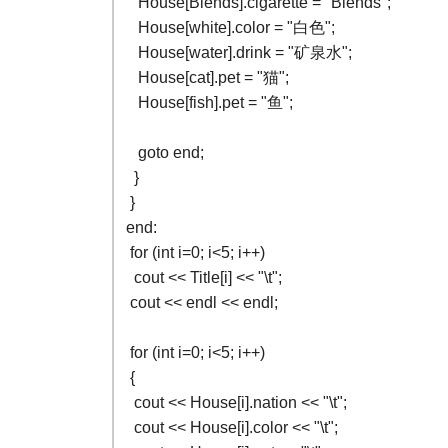
House[Blends].cigarette = "Blends";
House[white].color = "白色";
House[water].drink = "矿泉水";
House[cat].pet = "猫";
House[fish].pet = "鱼";
goto end;
}
}
end:
for (int i=0; i<5; i++)
cout << Title[i] << "\t";
cout << endl << endl;
for (int i=0; i<5; i++)
{
cout << House[i].nation << "\t";
cout << House[i].color << "\t";