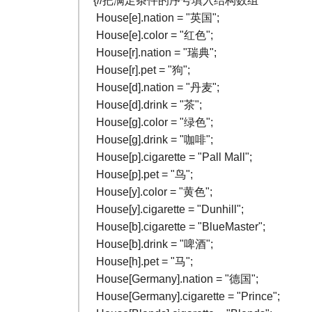
House[e].nation = "英国";
House[e].color = "红色";
House[r].nation = "瑞典";
House[r].pet = "狗";
House[d].nation = "丹麦";
House[d].drink = "茶";
House[g].color = "绿色";
House[g].drink = "咖啡";
House[p].cigarette = "Pall Mall";
House[p].pet = "鸟";
House[y].color = "黄色";
House[y].cigarette = "Dunhill";
House[b].cigarette = "BlueMaster";
House[b].drink = "啤酒";
House[h].pet = "马";
House[Germany].nation = "德国";
House[Germany].cigarette = "Prince";