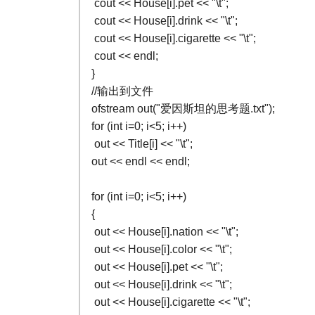
cout << House[i].pet << "\t";
cout << House[i].drink << "\t";
cout << House[i].cigarette << "\t";
cout << endl;
}
//输出到文件
ofstream out("爱因斯坦的思考题.txt");
for (int i=0; i<5; i++)
out << Title[i] << "\t";
out << endl << endl;
for (int i=0; i<5; i++)
{
out << House[i].nation << "\t";
out << House[i].color << "\t";
out << House[i].pet << "\t";
out << House[i].drink << "\t";
out << House[i].cigarette << "\t";