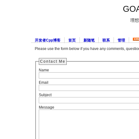
GOA
理想
开发者Cpp博客
首页
新随笔
联系
管理
Please use the form below if you have any comments, question
Contact Me
Name
Email
Subject
Message