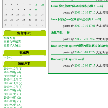
4
5
6
7
8
9
10
Linux系统启动的基本过程和步骤： --- 转
11
12
13
14
15
16
17
posted @
2009-10-10 17:16
大龙 阅读(2
18
19
20
21
22
23
24
linux下忘记root登录密码怎么办？ --- 转
25
26
27
28
29
30
31
1
2
3
4
5
6
7
posted @
2009-10-10 17:01
大龙 阅读(3
函数闭包 --- 转
留言簿
(43)
给我留言
posted @
2009-10-10 09:52
大龙 阅读(4
查看公开留言
查看私人留言
Read-only file system错误的应急解决办法(转)
收藏夹
posted @
2009-10-09 17:22
大龙 阅读(6
ps
(rss)
Read-only file system --- 转
随笔档案
posted @
2009-10-09 17:17
大龙 阅读(2
2014年10月 (1)
2014年8月 (4)
2014年6月 (1)
2013年12月 (6)
2013年11月 (2)
2013年10月 (5)
2013年9月 (4)
2013年7月 (1)
2013年6月 (2)
2013年3月 (1)
2013年2月 (20)