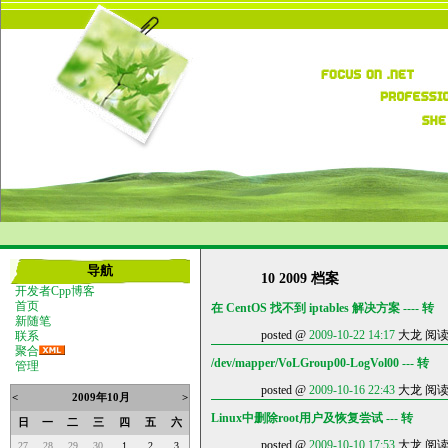
导航
10 2009 档案
开发者Cpp博客
首页
在 CentOS 找不到 iptables 解决方案 ---- 转
新随笔
posted @
2009-10-22 14:17
大龙 阅读(4
联系
聚合
/dev/mapper/VoLGroup00-LogVol00 --- 转
管理
posted @
2009-10-16 22:43
大龙 阅读(5
<
2009年10月
>
Linux中删除root用户及恢复尝试 --- 转
日
一
二
三
四
五
六
posted @
2009-10-10 17:53
大龙 阅读(3
27
28
29
30
1
2
3