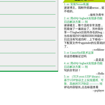
1. re: 安装Nexus私服
谢谢博主。我刚学搭建nexus，挺
不错的。
--做有为青年
2. re: 用slf4j+logback实现多功能
日志解决方案 --- 转
谢谢楼主，整个流程非常清楚，
照着做了一遍就会了。另外我分
享一个logback目前尚存在的bug：
当你发现INFO级和ERROR级的
日志没有写成功时，上下移动一
下配置文件中appender的位置就好
了。
--welldone
3. re: LinuxShell算术运算
你这些都验证过吗
--是是是
4. re: 用slf4j+logback实现多功能
日志解决方案 --- 转
写的非常好！
--Hello
5. re: （TCP-over-UDP library）：
基于UDP协议之上实现通用、可
靠、高效的TCP协议 ---------- 转
评论内容较长,点击标题查看
--pcplayer