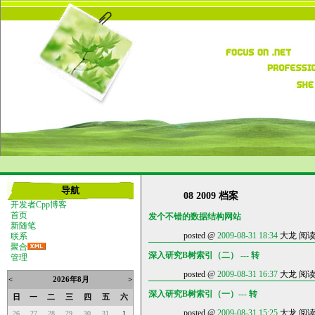
导航
08 2009 档案
开发者Cpp博客
首页
发个不错的数据结构网站
新随笔
posted @
2009-08-31 18:34
大龙 阅读(3
联系
聚合
深入研究B树索引（二） --- 转
管理
posted @
2009-08-31 16:37
大龙 阅读(3
<
2026年8月
>
深入研究B树索引（一）--- 转
日
一
二
三
四
五
六
posted @
2009-08-31 15:25
大龙 阅读(4
26
27
28
29
30
31
1