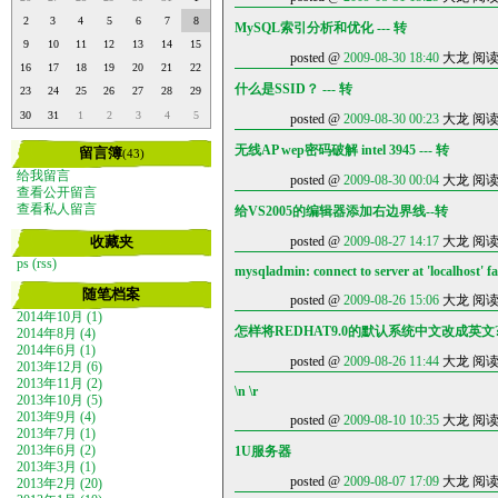
2
3
4
5
6
7
8
MySQL索引分析和优化 --- 转
9
10
11
12
13
14
15
posted @
2009-08-30 18:40
大龙 阅读(1
16
17
18
19
20
21
22
什么是SSID？ --- 转
23
24
25
26
27
28
29
30
31
1
2
3
4
5
posted @
2009-08-30 00:23
大龙 阅读(3
无线AP wep密码破解 intel 3945 --- 转
留言簿
(43)
给我留言
posted @
2009-08-30 00:04
大龙 阅读(1
查看公开留言
查看私人留言
给VS2005的编辑器添加右边界线--转
收藏夹
posted @
2009-08-27 14:17
大龙 阅读(2
ps
(rss)
mysqladmin: connect to server at 'localhost' fa
随笔档案
posted @
2009-08-26 15:06
大龙 阅读(8
2014年10月 (1)
怎样将REDHAT9.0的默认系统中文改成英文
2014年8月 (4)
2014年6月 (1)
posted @
2009-08-26 11:44
大龙 阅读(1
2013年12月 (6)
2013年11月 (2)
\n \r
2013年10月 (5)
2013年9月 (4)
posted @
2009-08-10 10:35
大龙 阅读(3
2013年7月 (1)
1U服务器
2013年6月 (2)
2013年3月 (1)
posted @
2009-08-07 17:09
大龙 阅读(1
2013年2月 (20)