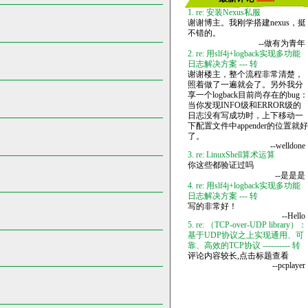
1. re: 安装Nexus私服
谢谢博主。我刚学搭建nexus，挺
不错的。
--做有为青年
2. re: 用slf4j+logback实现多功能
日志解决方案 --- 转
谢谢楼主，整个流程非常清楚，
照着做了一遍就会了。另外我分
享一个logback目前尚存在的bug：
当你发现INFO级和ERROR级的
日志没有写成功时，上下移动一
下配置文件中appender的位置就好
了。
--welldone
3. re: LinuxShell算术运算
你这些都验证过吗
--是是是
4. re: 用slf4j+logback实现多功能
日志解决方案 --- 转
写的非常好！
--Hello
5. re: （TCP-over-UDP library）：
基于UDP协议之上实现通用、可
靠、高效的TCP协议 ---------- 转
评论内容较长,点击标题查看
--pcplayer