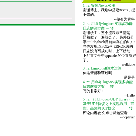
1. re: 安装Nexus私服
谢谢博主。我刚学搭建nexus，挺
不错的。
--做有为青年
2. re: 用slf4j+logback实现多功能
日志解决方案 --- 转
谢谢楼主，整个流程非常清楚，
照着做了一遍就会了。另外我分
享一个logback目前尚存在的bug：
当你发现INFO级和ERROR级的
日志没有写成功时，上下移动一
下配置文件中appender的位置就好
了。
--welldone
3. re: LinuxShell算术运算
你这些都验证过吗
--是是是
4. re: 用slf4j+logback实现多功能
日志解决方案 --- 转
写的非常好！
--Hello
5. re: （TCP-over-UDP library）：
基于UDP协议之上实现通用、可
靠、高效的TCP协议 ---------- 转
评论内容较长,点击标题查看
--pcplayer