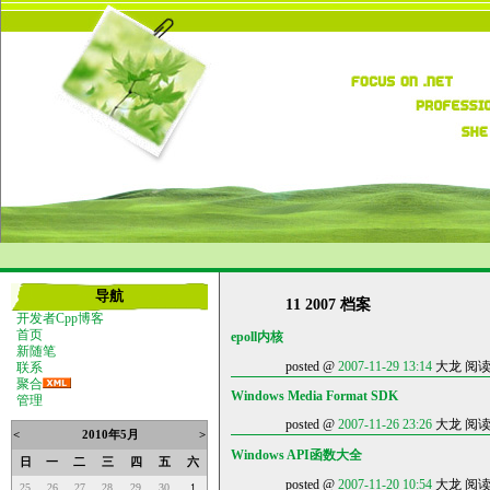
导航
11 2007 档案
开发者Cpp博客
首页
epoll内核
新随笔
posted @
2007-11-29 13:14
大龙 阅读(2
联系
聚合
Windows Media Format SDK
管理
posted @
2007-11-26 23:26
大龙 阅读(1
<
2010年5月
>
Windows API函数大全
日
一
二
三
四
五
六
posted @
2007-11-20 10:54
大龙 阅读(4
25
26
27
28
29
30
1