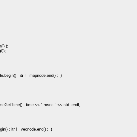
i) );
i));
.begin() ; itr
!=
mapnode.end() ; )
meGetTime()
-
time
<<
"
msec
"
<<
std::endl;
n() ; itr
!=
vecnode.end() ; )