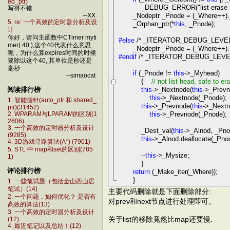
ed_ptr)
_DEBUG_ERROR(
"
list erase
写得不错
_Nodeptr _Pnode
=
(_Where
++
)
--XX
5. re: 一个高效的定时器分析及设
_Orphan_ptr(
*
this
, _Pnode);
计
你好，请问主函数中CTimer myti
#else
/* _ITERATOR_DEBUG_LEVEL 
mer( 40 );这个40代表什么意思
_Nodeptr _Pnode
=
(_Where
++
)
呢，为什么算expires时间的时候
#endif
/* _ITERATOR_DEBUG_LEVEL
要除以这个40, 其单位是秒还是
毫秒
if
(_Pnode
!=
this
->
_Myhead)
--simaocat
{
//
not list head, safe to er
this
->
_Nextnode(
this
->
_Prevn
阅读排行榜
this
->
_Nextnode(_Pnode);
1. 智能指针(auto_ptr 和 shared_
this
->
_Prevnode(
this
->
_Nextn
ptr)(31452)
this
->
_Prevnode(_Pnode);
2. WPARAM与LPARAM的区别(1
2606)
3. 一个高效的定时器分析及设计
_Dest_val(
this
->
_Alnod, _Pno
(9285)
this
->
_Alnod.deallocate(_Pno
4. 3D游戏寻路算法(A*) (7901)
5. STL 中 map和set的区别(785
--
this
->
_Mysize;
1)
}
评论排行榜
return
(_Make_iter(_Where));
}
1. 一些笔试题（包括金山西山居
笔试）(14)
主要代码删除就是下面删除部分:
2. 一个问题，如何优化？ 是否有
对prev和next节点进行处理即可。
高效的算法(13)
3. 一个高效的定时器分析及设计
关于list的移除竟然比map还要慢.
(12)
4. 最近笔记以及总结！(12)