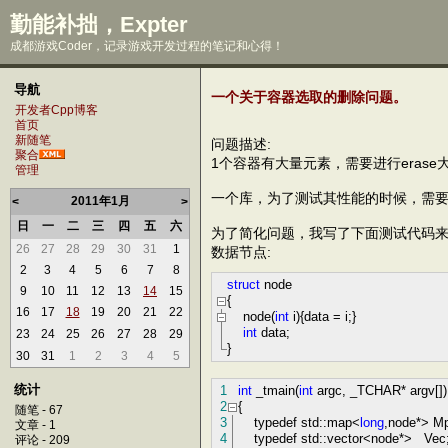
勤能补拙，Expter
成都游戏Coder，记录游戏开发过程的笔记和心得！
导航
一个关于容器选取的删除问题。
开发者Cpp博客
首页
新随笔
问题描述:
聚合
1个容器有大量元素，需要进行erase
管理
一个库，为了测试其性能的时候，需要保存所
2011年1月
<
>
日
一
二
三
四
五
六
为了简化问题，我写了下面测试代码来
26
27
28
29
30
31
1
数据节点:
2
3
4
5
6
7
8
struct
node
9
10
11
12
13
14
15
{
16
17
18
19
20
21
22
node(
int
i)
{data
=
i;}
int
data;
23
24
25
26
27
28
29
}
30
31
1
2
3
4
5
统计
1
int
_tmain(
int
argc, _TCHAR
*
argv[])
2
{
随笔 - 67
3
typedef std::map
<
long
,node
*>
Mp
文章 - 1
4
typedef std::vector
<
node
*>
Vec
评论 - 209