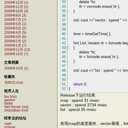
33
delete
*
itr;
2009年12月 (1)
34
itr
=
vecnode.erase( itr );
2009年11月 (1)
35
}
2009年10月 (3)
36
2009年8月 (3)
37
std::cout
<<
"
vector : spend
"
<<
2009年7月 (7)
2009年6月 (1)
38
2009年5月 (2)
39
2009年4月 (5)
40
time
=
timeGetTime( );
2009年3月 (6)
41
2009年2月 (2)
42
for
( List::iterator itr
=
listnode.begi
2009年1月 (7)
43
{
2008年12月 (12)
44
delete
*
itr;
2008年10月 (7)
45
itr
=
listnode.erase( itr );
46
}
文章档案
47
2008年10月 (1)
48
std::cout
<<
"
list : spend
"
<<
tim
49
收藏夹
50
书库(2)
(rss)
51
return
0
;
52
}
程序人生
Release下运行结果:
fox
(rss)
map : spend 31 msec
gaimor
lantin
vector : spend 3734 msec
Net Server
(rss)
list : spend 35 msec
zhaoyibao
(rss)
经常去的论坛
发现map的速度最快，vector最慢，li
csdn
vcbase