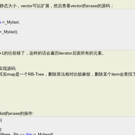
ay是静态大小，vector可以扩展，然后查看vector的erase的源码：
s
->
_Mylast,
>
_Mylast);
or+1的往前移了，这样的话会遍历iterator后面所有的元素。
实现源码:
，其实map是一个RB-Tree，删除算法相对比较麻烦，删除某个item会
t的erase的操作:
)
2
Where._Ptr
==
this
->
_Myhead)