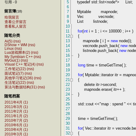
5
typedef std::list
<
node
*>
List;
引用 - 0
6
留言簿
7
Mptable mapnode;
(18)
8
Vec vecnode;
给我留言
9
List listnode;
查看公开留言
10
查看私人留言
11
for
(
int
i
=
1
; i
<=
100000
; i
++
)
随笔分类
12
{
13
mapnode [ i ]
=
new
node(i);
Ai(5)
(rss)
DShow + WM
(rss)
14
vecnode.push_back(
new
node(
Linux
(rss)
15
listnode.push_back(
new
node(
Lua游戏脚本(2)
(rss)
16
}
My Symbian C++
(rss)
17
MyGui(1)
(rss)
Visual C++ 笔记(4)
(rss)
18
long
time
=
timeGetTime( );
工作笔记(22)
(rss)
19
面试笔记(7)
(rss)
20
for
( Mptable::iterator itr
=
mapnode
其他学习笔记(36)
(rss)
21
{
生活笔记(22)
(rss)
22
delete itr
->
second;
算法与数据结构(31)
(rss)
23
mapnode.erase( itr
++
);
24
}
随笔档案
25
2011年4月 (1)
26
std::cout
<<
"
map : spend
"
<<
ti
2011年3月 (1)
27
2011年2月 (1)
28
2011年1月 (2)
29
time
=
timeGetTime( );
2010年7月 (2)
30
2010年6月 (1)
31
for
( Vec::iterator itr
=
vecnode.begi
2010年4月 (1)
32
{
2010年3月 (1)