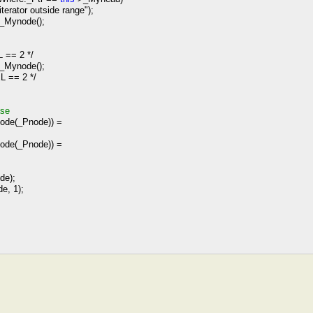
 iterator outside range
"
);
._Mynode();
== 2 */
._Mynode();
 == 2 */
ase
ode(_Pnode))
=
ode(_Pnode))
=
de);
de,
1
);