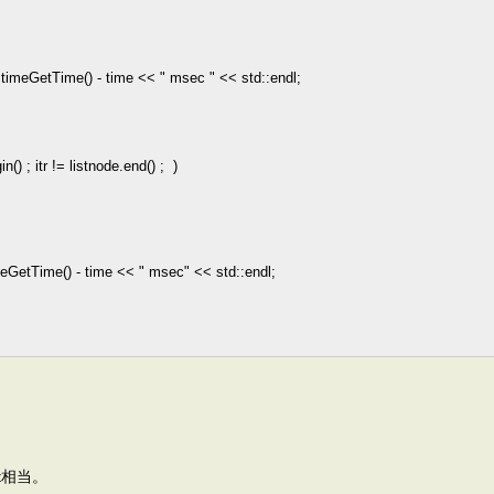
timeGetTime()
-
time
<<
"
msec
"
<<
std::endl;
n() ; itr
!=
listnode.end() ; )
eGetTime()
-
time
<<
"
msec
"
<<
std::endl;
st相当。