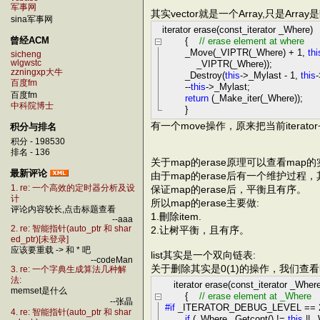
军事网
其实vector就是一个Array,只是Arr
sina军事网
iterator erase(const_iterator _Where)
曾经ACM
{
//
erase element at where
_Move(_VIPTR(_Where)
+
1
,
thi
sicheng
_VIPTR(_Where));
wlgwstc
zzningxp大牛
_Destroy(
this
->
_Mylast
-
1
,
this
-
百度fm
--
this
->
_Mylast;
百度fm
return
(_Make_iter(_Where));
中科院博士
}
有一个move操作，原来把当前iterat
积分与排名
积分 - 198530
排名 - 136
关于map的erase原理可以查看map的
最新评论
由于map的erase后有一个维护过程
保证map的erase后，平衡且有序。
1. re: 一个高效的定时器分析及设
计
所以map的erase主要做:
评论内容较长,点击标题查看
1.刪除item.
--aaa
2.让树平衡，且有序。
2. re: 智能指针(auto_ptr 和 shar
ed_ptr)[未登录]
应该要重载 -> 和 * 吧
list其实是一个双向链表:
--codeMan
关于删除其实是0(1)的操作，我们查看lis
3. re: 一个字典生成算法几种解
法:
iterator erase(const_iterator _Where
memset是什么
{
//
erase element at _Where
--张晶
#if
_ITERATOR_DEBUG_LEVEL == 
4. re: 智能指针(auto_ptr 和 shar
if
(_Where._Getcont()
!=
this
||
_