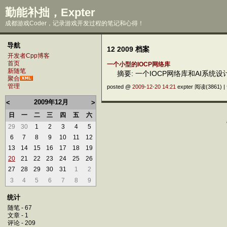
勤能补拙，Expter
成都游戏Coder，记录游戏开发过程的笔记和心得！
导航
12 2009 档案
开发者Cpp博客
首页
一个小型的IOCP网络库
新随笔
摘要: 一个IOCP网络库和AI系统
聚合
管理
posted @
2009-12-20 14:21
expter 阅读(3861) |
2009年12月
<
>
日
一
二
三
四
五
六
29
30
1
2
3
4
5
6
7
8
9
10
11
12
13
14
15
16
17
18
19
20
21
22
23
24
25
26
27
28
29
30
31
1
2
3
4
5
6
7
8
9
统计
随笔 - 67
文章 - 1
评论 - 209