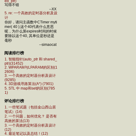
ed_ptr)
写得不错
--XX
5. re: 一个高效的定时器分析及设
计
你好，请问主函数中CTimer myti
mer( 40 );这个40代表什么意思
呢，为什么算expires时间的时候
要除以这个40, 其单位是秒还是
毫秒
--simaocat
阅读排行榜
1. 智能指针(auto_ptr 和 shared_
ptr)(31452)
2. WPARAM与LPARAM的区别(1
2606)
3. 一个高效的定时器分析及设计
(9285)
4. 3D游戏寻路算法(A*) (7901)
5. STL 中 map和set的区别(785
1)
评论排行榜
1. 一些笔试题（包括金山西山居
笔试）(14)
2. 一个问题，如何优化？ 是否有
高效的算法(13)
3. 一个高效的定时器分析及设计
(12)
4. 最近笔记以及总结！(12)