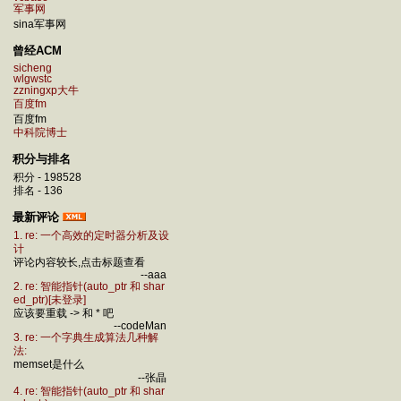
军事网
sina军事网
曾经ACM
sicheng
wlgwstc
zzningxp大牛
百度fm
百度fm
中科院博士
积分与排名
积分 - 198528
排名 - 136
最新评论
1. re: 一个高效的定时器分析及设
计
评论内容较长,点击标题查看
--aaa
2. re: 智能指针(auto_ptr 和 shar
ed_ptr)[未登录]
应该要重载 -> 和 * 吧
--codeMan
3. re: 一个字典生成算法几种解
法:
memset是什么
--张晶
4. re: 智能指针(auto_ptr 和 shar