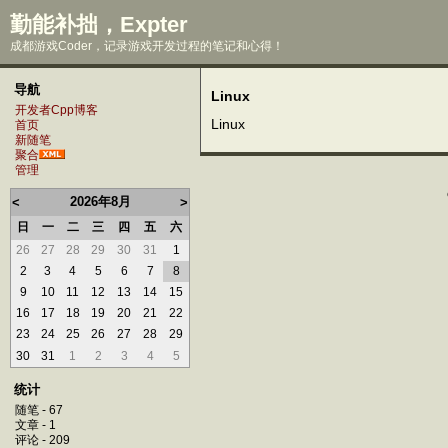
勤能补拙，Expter
成都游戏Coder，记录游戏开发过程的笔记和心得！
导航
Linux
开发者Cpp博客
Linux
首页
新随笔
聚合
管理
2026年8月
<
>
日
一
二
三
四
五
六
26
27
28
29
30
31
1
2
3
4
5
6
7
8
9
10
11
12
13
14
15
16
17
18
19
20
21
22
23
24
25
26
27
28
29
30
31
1
2
3
4
5
统计
随笔 - 67
文章 - 1
评论 - 209