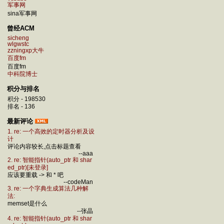
军事网
sina军事网
曾经ACM
sicheng
wlgwstc
zzningxp大牛
百度fm
百度fm
中科院博士
积分与排名
积分 - 198530
排名 - 136
最新评论
1. re: 一个高效的定时器分析及设
计
评论内容较长,点击标题查看
--aaa
2. re: 智能指针(auto_ptr 和 shar
ed_ptr)[未登录]
应该要重载 -> 和 * 吧
--codeMan
3. re: 一个字典生成算法几种解
法:
memset是什么
--张晶
4. re: 智能指针(auto_ptr 和 shar