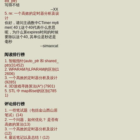
ed_ptr)
写得不错
--XX
5. re: 一个高效的定时器分析及设
计
你好，请问主函数中CTimer myti
mer( 40 );这个40代表什么意思
呢，为什么算expires时间的时候
要除以这个40, 其单位是秒还是
毫秒
--simaocat
阅读排行榜
1. 智能指针(auto_ptr 和 shared_
ptr)(31452)
2. WPARAM与LPARAM的区别(1
2606)
3. 一个高效的定时器分析及设计
(9285)
4. 3D游戏寻路算法(A*) (7901)
5. STL 中 map和set的区别(785
1)
评论排行榜
1. 一些笔试题（包括金山西山居
笔试）(14)
2. 一个问题，如何优化？ 是否有
高效的算法(13)
3. 一个高效的定时器分析及设计
(12)
4. 最近笔记以及总结！(12)