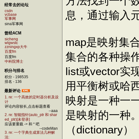
方法找到一个
经常去的论坛
息，通过输入
csdn
vcbase
军事网
sina军事网
曾经ACM
map是映射集
sicheng
wlgwstc
zzningxp大牛
百度fm
集合的各种操
百度fm
中科院博士
list或vect
积分与排名
积分 - 198535
用平衡树或哈
排名 - 136
最新评论
映射是一种一
1. re: 一个高效的定时器分析及设
计
评论内容较长,点击标题查看
是映射的一种
--aaa
2. re: 智能指针(auto_ptr 和 shar
ed_ptr)[未登录]
应该要重载 -> 和 * 吧
（dictionary）
--codeMan
3. re: 一个字典生成算法几种解
法: