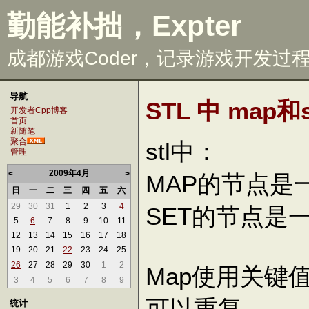
勤能补拙，Expter
成都游戏Coder，记录游戏开发过
导航
STL 中 map
开发者Cpp博客
首页
新随笔
聚合
stl中：
管理
2009年4月
<
>
MAP的节点是
日
一
二
三
四
五
六
29
30
31
1
2
3
4
SET的节点是
5
6
7
8
9
10
11
12
13
14
15
16
17
18
19
20
21
22
23
24
25
26
27
28
29
30
1
2
Map使用关键值
3
4
5
6
7
8
9
可以重复。
统计