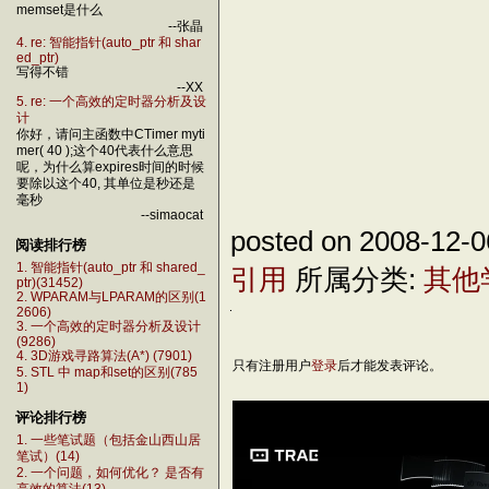
memset是什么
--张晶
4. re: 智能指针(auto_ptr 和 shar
ed_ptr)
写得不错
--XX
5. re: 一个高效的定时器分析及设
计
你好，请问主函数中CTimer myti
mer( 40 );这个40代表什么意思
呢，为什么算expires时间的时候
要除以这个40, 其单位是秒还是
毫秒
--simaocat
posted on 2008-12-
阅读排行榜
1. 智能指针(auto_ptr 和 shared_
引用
所属分类:
其他
ptr)(31452)
2. WPARAM与LPARAM的区别(1
2606)
3. 一个高效的定时器分析及设计
(9286)
4. 3D游戏寻路算法(A*) (7901)
只有注册用户
登录
后才能发表评论。
5. STL 中 map和set的区别(785
1)
评论排行榜
1. 一些笔试题（包括金山西山居
笔试）(14)
2. 一个问题，如何优化？ 是否有