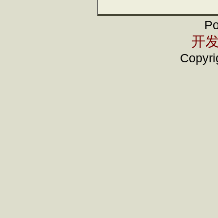
Po
开发
Copyrig