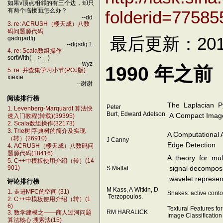
如果v顶点相邻的有三个边，却只
folderid=7758
有两个临接面怎么办？
--dd
3. re: ACRUSH（楼天成）八数
码问题源代码
最后更新：2012
gadrgadfg
--dgsdg 1
4. re: Scala数组操作
sortWith( _ > _ )
--wyz
1990 年之前
5. re: 并查集学习小节(POJ版)
xiexie
--谢谢
阅读排行榜
The Laplacian P
Peter
1. Levenberg-Marquardt 算法快
Burt, Edward Adelson
A
Compact Imag
速入门教程(转载)(39395)
2. Scala数组操作(32173)
3. Trie树|字典树的简介及实现
A Computational 
（转）(26910)
J Canny
Edge
Detection
4. ACRUSH（楼天成）八数码问
题源代码(18416)
A theory for mult
5. C++中模板使用介绍（转）(14
signal
decomposi
S Mallat.
901)
wavelet
represen
评论排行榜
M Kass, A Witkin, D
1. 走进MFC的空间 (31)
Snakes: active cont
Terzopoulos.
2. C++中模板使用介绍（转）(1
6)
Textural Features for
RM HARALICK
3. 数学建模之——商人过河问题
Image Classiﬁcatio
算法核心:搜索法(15)