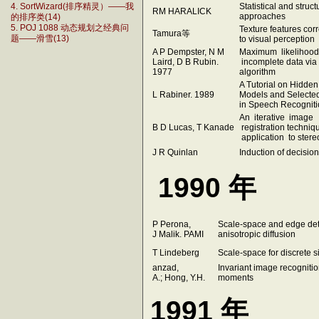
Statistical and struct
4. SortWizard(排序精灵）——我
RM HARALICK
approaches
的排序类(14)
5. POJ 1088 动态规划之经典问
Texture features co
Tamura等
to visual perception
题——滑雪(13)
A P Dempster, N M
Maximum likelihood
Laird, D B Rubin.
incomplete data via
1977
algorithm
A Tutorial on Hidde
L Rabiner. 1989
Models and Selected
in Speech Recognit
An iterative image
B D Lucas, T Kanade
registration techni
application to stere
J R Quinlan
Induction of decisio
1990 年
P Perona,
Scale-space and edge det
J Malik. PAMI
anisotropic diffusion
T Lindeberg
Scale-space for discrete s
anzad,
Invariant image recogniti
A.; Hong, Y.H.
moments
1991 年