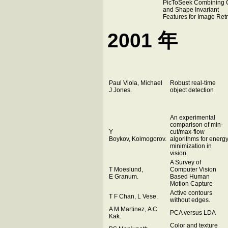
PicToSeek Combining 
and Shape Invariant
Features for Image Ret
2001 年
Paul Viola, Michael
Robust real-time
J Jones.
object detection
An experimental
comparison of min-
Y
cut/max-flow
Boykov, Kolmogorov.
algorithms for energ
minimization in
vision.
A Survey of
T Moeslund,
Computer Vision
E Granum.
Based Human
Motion Capture
Active contours
T F Chan, L Vese.
without edges.
A M Martinez, A C
PCA versus LDA
Kak.
Color and texture