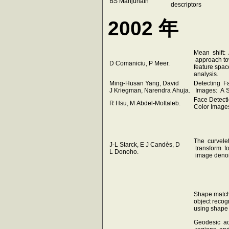
BS Manjunath
descriptors
2002 年
Mean shift: 
approach t
D Comaniciu, P Meer.
feature spac
analysis.
Ming-Husan Yang, David
Detecting F
J Kriegman, Narendra Ahuja.
Images: A S
Face Detecti
R Hsu, M Abdel-Mottaleb.
Color Image
The curvele
J-L Starck, E J Candès, D
transform fo
L Donoho.
image denoi
Shape matc
object recog
using shape
Geodesic ac