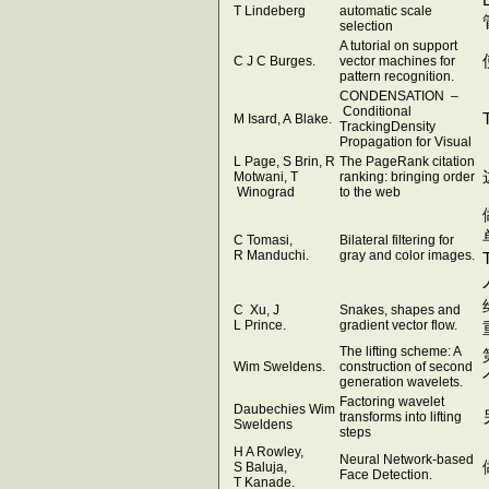
T Lindeberg
automatic scale
selection
A tutorial on support
C J C Burges.
vector machines for
pattern recognition.
CONDENSATION –
Conditional
M Isard, A Blake.
TrackingDensity
Propagation for Visual
L Page, S Brin, R
The PageRank citation
Motwani, T
ranking: bringing order
Winograd
to the web
C Tomasi,
Bilateral filtering for
R Manduchi.
gray and color images.
C Xu, J
Snakes, shapes and
L Prince.
gradient vector flow.
The lifting scheme: A
Wim Sweldens.
construction of second
generation wavelets.
Factoring wavelet
Daubechies Wim
transforms into lifting
Sweldens
steps
H A Rowley,
Neural Network-based
S Baluja,
Face Detection.
T Kanade.