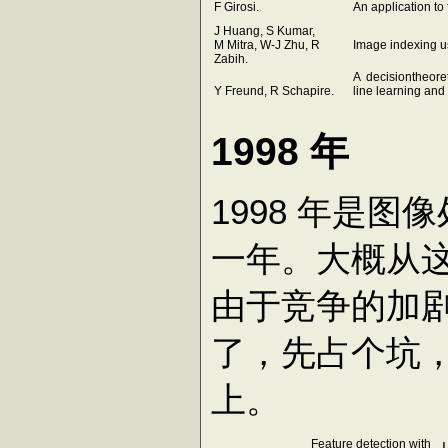
F Girosi.
An application to 
J Huang, S Kumar,
M Mitra, W-J Zhu, R
Image indexing u
Zabih.
A decisiontheoret
Y Freund, R Schapire.
line learning and
1998 年
1998 年是
一年。大概从
由于竞争的加
了，先占个坑
上。
Feature detection with