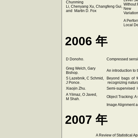
Chunming
Without R
Li, Chenyang Xu, Changfeng Gui,
New
and Martin D. Fox
Variatio
A Perfor
Local De
2006 年
D Donoho.
Compressed sens
Greg Welch, Gary
An introduction to 
Bishop.
S Lazebnik, C Schmid,
Beyond bags of fe
J Ponce.
recognizing natur
Xiaojin Zhu.
Semi-supervised le
A Yilmaz, O Javed,
Object Tracking: A
M Shah.
Image Alignment an
2007 年
A Review of Statistical A