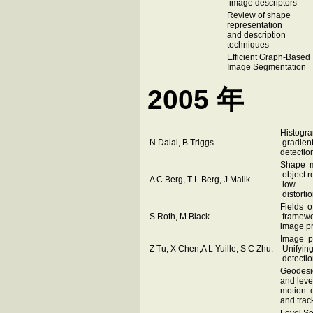
image descriptors
Review of shape
representation
and description
techniques
Efficient Graph-Based
Image Segmentation
2005 年
Histogra
N Dalal, B Triggs.
gradien
detecti
Shape m
object r
A C Berg, T L Berg, J Malik.
low
distorti
Fields o
S Roth, M Black.
framewor
image pr
Image p
Z Tu, X Chen,A L Yuille, S C Zhu.
Unifying
detectio
Geodesic
and leve
motion e
and trac
Level Se