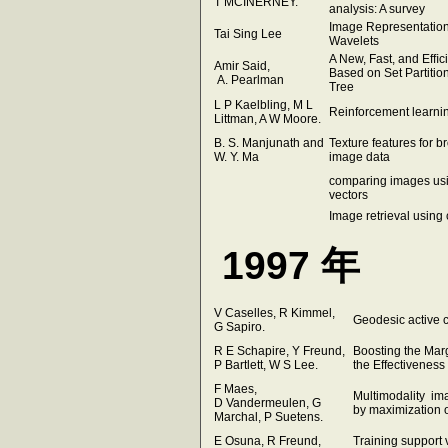
T MCINERNEY.
analysis: A survey
Image Representatio
Tai Sing Lee
Wavelets
A New, Fast, and Efﬁ
Amir Said,
Based on Set Partition
A. Pearlman
Tree
L P Kaelbling, M L
Reinforcement learni
Littman, A W Moore.
B. S. Manjunath and
Texture features for b
W. Y. Ma
image data
comparing images usi
vectors
Image retrieval using
1997 年
V Caselles, R Kimmel,
Geodesic active 
G Sapiro.
R E Schapire, Y Freund,
Boosting the Marg
P Bartlett, W S Lee.
the Effectiveness
F Maes,
Multimodality ima
D Vandermeulen, G
by maximization 
Marchal, P Suetens.
E Osuna, R Freund,
Training support 