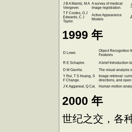
J B A Maintz, M A
A survey of medical
Viergever.
image registration.
T F Cootes, G J
Active Appearance
Edwards, C J
Models
Taylor.
1999 年
Object Recognition f
D Lowe.
Features
R E Schapire.
A brief Introduction 
D M Gavrila.
The visual analysis
Y Rui, T S Huang, S
Image retrieval: cur
F Change.
directions, and open
J K Aggarwal, Q Cai.
Human motion analys
2000 年
世纪之交，各