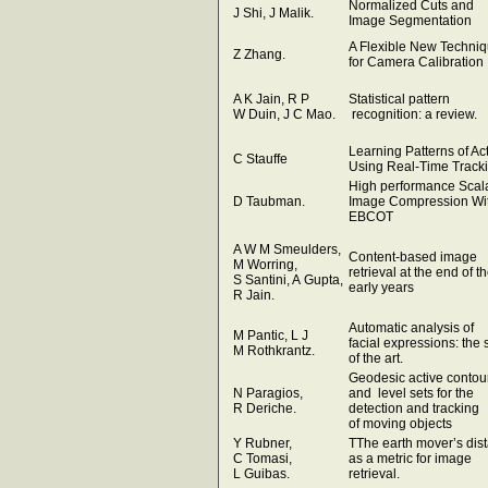
Normalized Cuts and
J Shi, J Malik.
Image Segmentation
A Flexible New Techni
Z Zhang.
for Camera Calibration
A K Jain, R P
Statistical pattern
W Duin, J C Mao.
recognition: a review.
Learning Patterns of Act
C Stauffe
Using Real-Time Track
High performance Scal
D Taubman.
Image Compression Wi
EBCOT
A W M Smeulders,
Content-based image
M Worring,
retrieval at the end of t
S Santini, A Gupta,
early years
R Jain.
Automatic analysis of
M Pantic, L J
facial expressions: the 
M Rothkrantz.
of the art.
Geodesic active contou
N Paragios,
and level sets for the
R Deriche.
detection and tracking
of moving objects
Y Rubner,
TThe earth mover’s dis
C Tomasi,
as a metric for image
L Guibas.
retrieval.