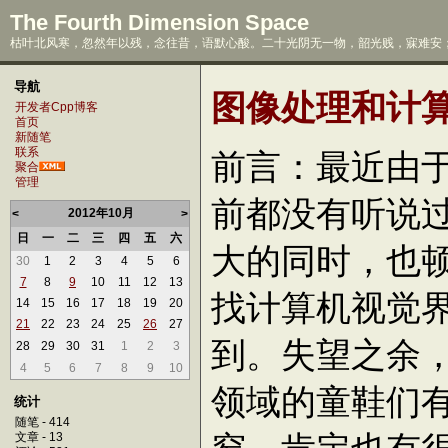
The Fourth Dimension Space
枯叶北风寒，忽然年以残，念往昔，语默心酸。二十光阴无一物，韶光贱，寐难安；
导航
图像处理和计算
开发者Cpp博客
首页
新随笔
联系
前言：最近由
聚合
管理
前都没有听说
2012年10月
<
>
日
一
二
三
四
五
六
大的同时，也
30
1
2
3
4
5
6
7
8
9
10
11
12
13
找计算机视觉
14
15
16
17
18
19
20
21
22
23
24
25
26
27
到。失望之余，
28
29
30
31
1
2
3
4
5
6
7
8
9
10
领域的童鞋们
统计
随笔 - 414
文章 - 13