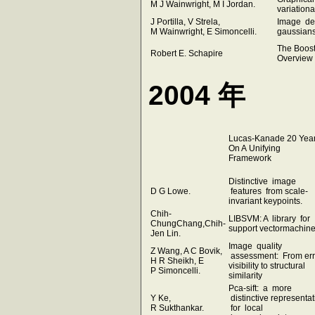
M J Wainwright, M I Jordan.
variation
J Portilla, V Strela,
Image den
M Wainwright, E Simoncelli.
gaussians
The Boost
Robert E. Schapire
Overview
2004 年
Lucas-Kanade 20 Yea
On A Unifying
Framework
Distinctive image
D G Lowe.
features from scale-
invariant keypoints.
Chih-
LIBSVM: A library for
ChungChang,Chih-
support vectormachin
Jen Lin.
Image quality
Z Wang, A C Bovik,
assessment: From err
H R Sheikh, E
visibility to structural
P Simoncelli.
similarity
Pca-sift: a more
Y Ke,
distinctive representat
R Sukthankar.
for local