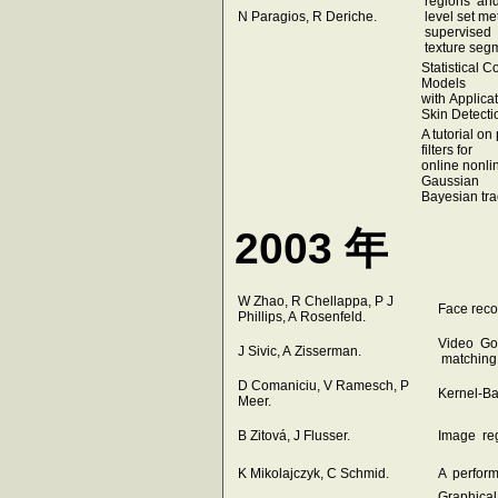
regions an
N Paragios, R Deriche.
level set me
supervised
texture seg
Statistical C
Models
with Applicat
Skin Detect
A tutorial on 
filters for
online nonli
Gaussian
Bayesian tr
2003 年
W Zhao, R Chellappa, P J
Face recog
Phillips, A Rosenfeld.
Video Goo
J Sivic, A Zisserman.
matching 
D Comaniciu, V Ramesch, P
Kernel-Ba
Meer.
B Zitová, J Flusser.
Image reg
K Mikolajczyk, C Schmid.
A perform
Graphical