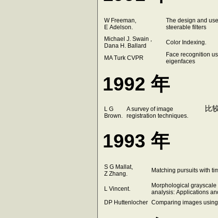
W Freeman,
The design and use
E Adelson.
steerable filters
Michael J. Swain ,
Color Indexing.
Dana H. Ballard
Face recognition u
MA Turk CVPR
eigenfaces
1992 年
L G
A survey of image
Brown.
registration techniques.
1993 年
S G Mallat,
Matching pursuits with ti
Z Zhang.
Morphological grayscale 
L Vincent.
analysis: Applications an
DP Huttenlocher
Comparing images using 