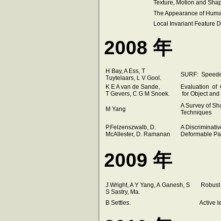
Texture, Motion an
The Appearance of Huma
Local Invariant Feature D
2008 年
H Bay, A Ess, T
SURF: Speede
Tuytelaars, L V Gool.
K E A van de Sande,
Evaluation of 
T Gevers, C G M Snoek.
for Object an
A Survey of Sh
M Yang
Techniques
P.Felzenszwalb, D.
A Discriminativ
McAllester, D. Ramanan
Deformable Pa
2009 年
J Wright, A Y Yang, A Ganesh, S
Robust 
S Sastry, Ma.
B Settles.
Active l