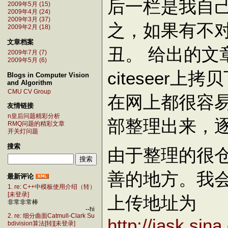
后一栏是我自
2009年5月 (15)
2009年4月 (24)
2009年3月 (37)
之，如果有不
2009年2月 (18)
文章档案
丑。 给出的文章有
2009年7月 (7)
2009年5月 (6)
citeseer
Blogs in Computer Vision
and Algorithm
CMU CV Group
在网上都很容
友情链接
n皇后问题精彩分析
部整理出来，逐步上传
RMQ问题的精彩文章
开关灯问题
搜索
由于整理的很
善的地方。我
最新评论
1. re: C++中模板使用介绍（转）
[未登录]
上传地址为
非常非常棒
--hi
2. re: 细分曲面Catmull-Clark Su
http://iask.si
bdivision算法[转][未登录]