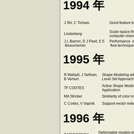
1994 年
J Shi, C Tomasi.
Good feature to
Scale-space th
Linderberg
computer visi
J L Barron, D J Fleet, S S
Performance of
Beauchemin.
flow technique
1995 年
R Malladi, J Sethian,
Shape Modeling wit
B Vemuri.
Level Set Approac
Active Shape Model
TF COOTES
Application
MA Stricker
Similarity of color 
C Cortes, V Vapnik.
Support-vector net
1996 年
Deformable models i