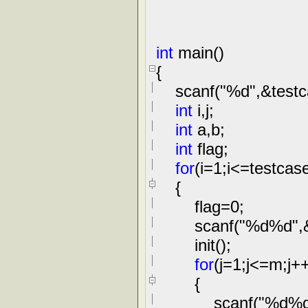
int
main()
{
scanf(
"
%d
"
,
&
testc
int
i,j;
int
a,b;
int
flag;
for
(i
=
1
;i
<=
testcase
{
flag
=
0
;
scanf(
"
%d%d
"
,
init();
for
(j
=
1
;j
<=
m;j
+
{
scanf(
"
%d%