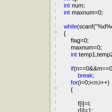
int
num;
int
maxnum
=
0
;
while
(scanf(
"
%d%
{
flag
=
0
;
maxnum
=
0
;
int
temp1,temp
if
(n
==
0
&&
m
==
break
;
for
(i
=
0
;i
<
n;i
++
)
{
f[i]
=
i;
r[i]
=
1
;