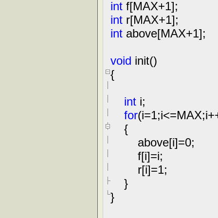
int
f[MAX
+
1
];
int
r[MAX
+
1
];
int
above[MAX
+
1
];
void
init()
{
int
i;
for
(i
=
1
;i
<=
MAX;i
+
{
above[i]
=
0
;
f[i]
=
i;
r[i]
=
1
;
}
}