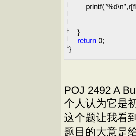
printf(
"
%d\n
"
,r[
}
return
0
;
}
POJ 2492 A Bug
个人认为它是
这个题让我看
题目的大意是给