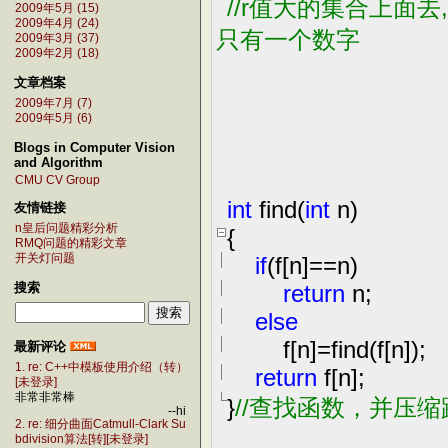
//
r值大的集合上面去
2009年5月 (15)
2009年4月 (24)
只有一个数字
2009年3月 (37)
2009年2月 (18)
文章档案
2009年7月 (7)
2009年5月 (6)
Blogs in Computer Vision
and Algorithm
CMU CV Group
int
find(
int
n)
友情链接
n皇后问题精彩分析
{
RMQ问题的精彩文章
if
(f[n]
==
n)
开关灯问题
return
n;
搜索
else
f[n]
=
find(f[n]);
最新评论
1. re: C++中模板使用介绍（转）
return
f[n];
[未登录]
非常非常棒
}
//
查找函数，并压缩
--hi
2. re: 细分曲面Catmull-Clark Su
bdivision算法[转][未登录]