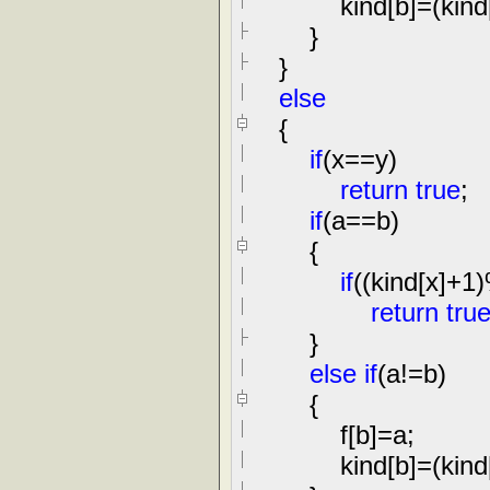
kind[b]
=
(kind
}
}
else
{
if
(x
==
y)
return
true
;
if
(a
==
b)
{
if
((kind[x]
+
1
)
return
tru
}
else
if
(a
!=
b)
{
f[b]
=
a;
kind[b]
=
(kind