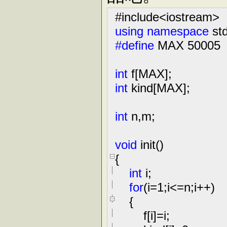
#include
<
iostream
>
using
namespace
std
#define
MAX 50005
int
f[MAX];
int
kind[MAX];
int
n,m;
void
init()
{
int
i;
for
(i
=
1
;i
<=
n;i
++
)
{
f[i]
=
i;