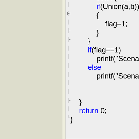
if
(Union(a,b)
{
flag
=
1
;
}
}
if
(flag
==
1
)
printf(
"
Scena
else
printf(
"
Scena
}
return
0
;
}