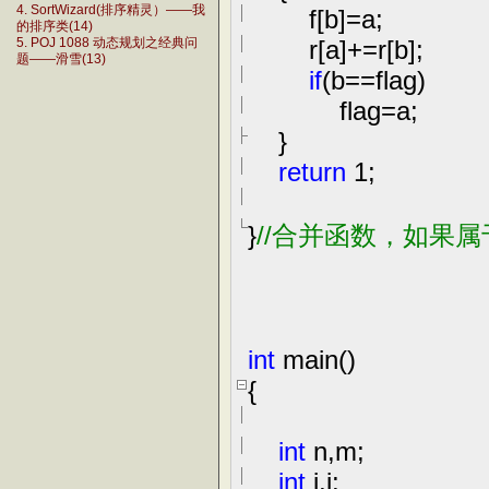
4. SortWizard(排序精灵）——我
f[b]
=
a;
的排序类(14)
r[a]
+=
r[b];
5. POJ 1088 动态规划之经典问
题——滑雪(13)
if
(b
==
flag)
flag
=
a;
}
return
1
;
}
//
合并函数，如果属
int
main()
{
int
n,m;
int
i,j;