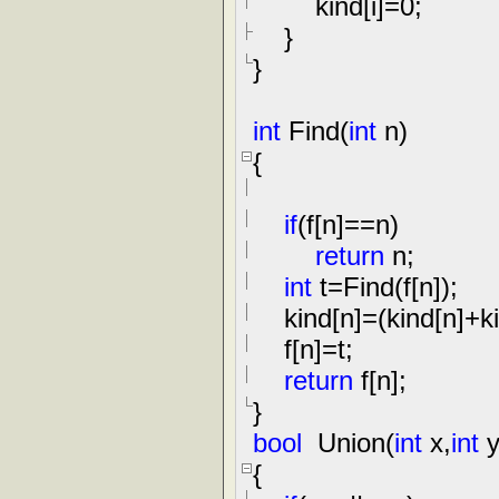
kind[i]
=
0
;
}
}
int
Find(
int
n)
{
if
(f[n]
==
n)
return
n;
int
t
=
Find(f[n]);
kind[n]
=
(kind[n]
+
k
f[n]
=
t;
return
f[n];
}
bool
Union(
int
x,
int
y
{