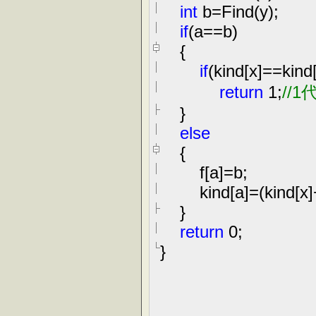
int
b
=
Find(y);
if
(a
==
b)
{
if
(kind[x]
==
kind
return
1
;
//
1
}
else
{
f[a]
=
b;
kind[a]
=
(kind[x]
}
return
0
;
}