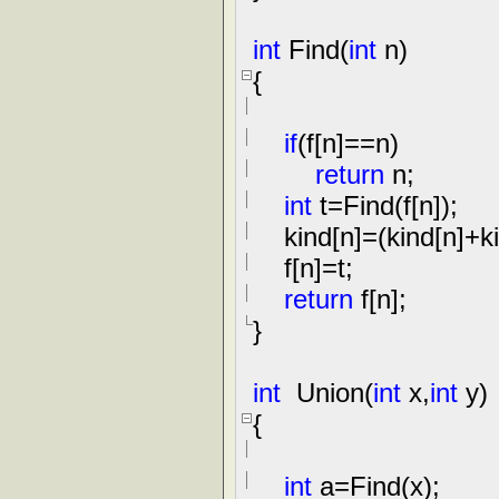
int
Find(
int
n)
{
if
(f[n]
==
n)
return
n;
int
t
=
Find(f[n]);
kind[n]
=
(kind[n]
+
k
f[n]
=
t;
return
f[n];
}
int
Union(
int
x,
int
y)
{
int
a
=
Find(x);