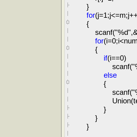
}
for
(j
=
1
;j
<=
m;j
+
{
scanf(
"
%d
"
,
for
(i
=
0
;i
<
num
{
if
(i
==
0
)
scanf(
"
else
{
scanf(
"
Union(temp1
}
}
}