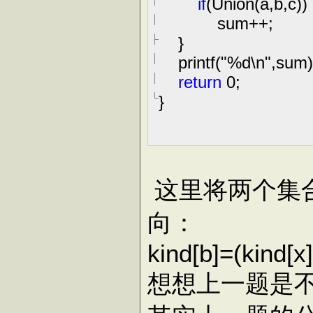
if
(Union(a,b,c))
sum
++
;
}
printf(
"
%d\n
"
,sum)
return
0
;
}
这里将两个集
向：
kind[b]
=
(kind[x]
想想上一题是