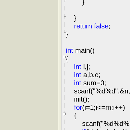
}
}
return
false
;
}
int
main()
{
int
i,j;
int
a,b,c;
int
sum
=
0
;
scanf(
"
%d%d
"
,
&
n
init();
for
(i
=
1
;i
<=
m;i
++
)
{
scanf(
"
%d%d%