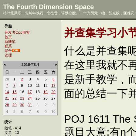
The Fourth Dimension Space
枯叶北风寒，忽然年以残，念往昔，语默心酸。二十光阴无一物，韶光贱，寐难安；
导航
并查集学习小节(
开发者Cpp博客
首页
新随笔
联系
什么是并查集
聚合
管理
在这里我就不
2010年3月
<
>
日
一
二
三
四
五
六
是新手教学，而
28
1
2
3
4
5
6
7
8
9
10
11
12
13
面的总结一下
14
15
16
17
18
19
20
21
22
23
24
25
26
27
28
29
30
31
1
2
3
4
5
6
7
8
9
10
POJ 1611 The 
统计
题目大意:有n个学
随笔 - 414
文章 - 13