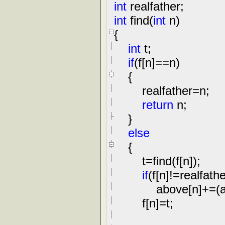
int
realfather;
int
find(
int
n)
{
int
t;
if
(f[n]
==
n)
{
realfather
=
n;
return
n;
}
else
{
t
=
find(f[n]);
if
(f[n]
!=
realfathe
above[n]
+=
(
f[n]
=
t;