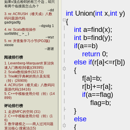
如果v顶点相邻的有三个边，却只
有两个临接面怎么办？
--dd
int
Union(
int
x,
int
y)
3. re: ACRUSH（楼天成）八数
码问题源代码
{
gadrgadfg
--dgsdg 1
int
a
=
find(x);
4. re: Scala数组操作
sortWith( _ > _ )
int
b
=
find(y);
--wyz
5. re: 并查集学习小节(POJ版)
if
(a
==
b)
xiexie
--谢谢
return
0
;
阅读排行榜
else
if
(r[a]
<=
r[b])
1. Levenberg-Marquardt 算法快
速入门教程(转载)(39395)
{
2. Scala数组操作(32172)
f[a]
=
b;
3. Trie树|字典树的简介及实现
（转）(26909)
r[b]
+=
r[a];
4. ACRUSH（楼天成）八数码问
题源代码(18416)
if
(a
==
flag)
5. C++中模板使用介绍（转）(14
899)
flag
=
b;
评论排行榜
}
1. 走进MFC的空间 (31)
2. C++中模板使用介绍（转）(1
else
6)
3. 数学建模之——商人过河问题
{
算法核心:搜索法(15)