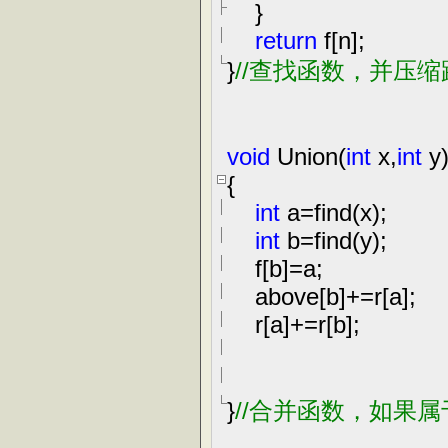
}
return
f[n];
}
//
查找函数，并压缩
void
Union(
int
x,
int
y
{
int
a
=
find(x);
int
b
=
find(y);
f[b]
=
a;
above[b]
+=
r[a];
r[a]
+=
r[b];
}
//
合并函数，如果属