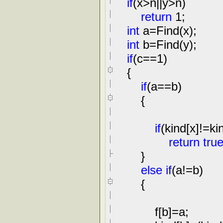
if
(x
>
n
||
y
>
n)
return
1
;
int
a
=
Find(x);
int
b
=
Find(y);
if
(c
==
1
)
{
if
(a
==
b)
{
if
(kind[x]
!=
ki
return
tru
}
else
if
(a
!=
b)
{
f[b]
=
a;