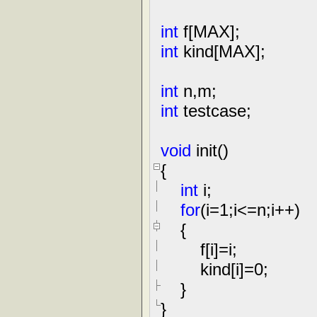
int
f[MAX];
int
kind[MAX];
int
n,m;
int
testcase;
void
init()
{
int
i;
for
(i
=
1
;i
<=
n;i
++
)
{
f[i]
=
i;
kind[i]
=
0
;
}
}